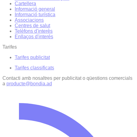
Cartellera
Informació general
Informació turística
Associacions
Centres de salut
Telèfons d'interès
Enllaços d'interés
Tarifes
Tarifes publicitat
Tarifes classificats
Contacti amb nosaltres per publicitat o qüestions comercials
a
producte@bondia.ad