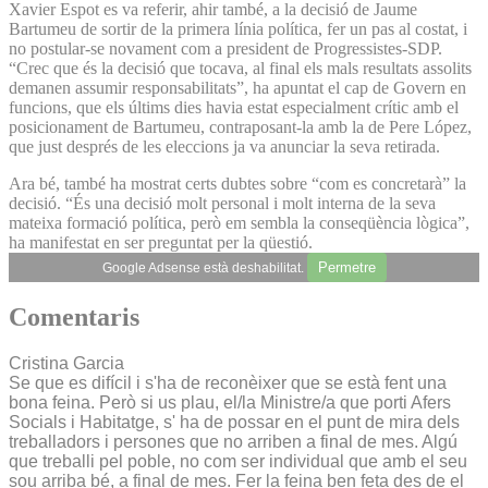
Xavier Espot es va referir, ahir també, a la decisió de Jaume
Bartumeu de sortir de la primera línia política, fer un pas al costat, i
no postular-se novament com a president de Progressistes-SDP.
“Crec que és la decisió que tocava, al final els mals resultats assolits
demanen assumir responsabilitats”, ha apuntat el cap de Govern en
funcions, que els últims dies havia estat especialment crític amb el
posicionament de Bartumeu, contraposant-la amb la de Pere López,
que just després de les eleccions ja va anunciar la seva retirada.
Ara bé, també ha mostrat certs dubtes sobre “com es concretarà” la
decisió. “És una decisió molt personal i molt interna de la seva
mateixa formació política, però em sembla la conseqüència lògica”,
ha manifestat en ser preguntat per la qüestió.
Permetre
Google Adsense està deshabilitat.
Comentaris
Cristina Garcia
Se que es difícil i s'ha de reconèixer que se està fent una
bona feina. Però si us plau, el/la Ministre/a que porti Afers
Socials i Habitatge, s' ha de possar en el punt de mira dels
treballadors i persones que no arriben a final de mes. Algú
que treballi pel poble, no com ser individual que amb el seu
sou arriba bé, a final de mes. Fer la feina ben feta des de el