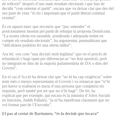
de reflexió” després d’uns mals resultats electorals i que han de
decidir “com orientar el partit”, encara que va deixar clar que des del
seu punt de vista “és bo i important que el partit liberal continuï
existint”.
És en aquest marc que reconeix que “puc entendre” el
posicionament mostrat pel partit de rebutjar la proposta Demòcrata.
“La nostra oferta era raonable, ponderada i adequada tenint en
compte els resultats electorals”, ha argumentat, puntualitzant que
“difícilment podríem fer una oferta millor”.
Ara bé, veu com “una decisió molt legítima” que en el procés de
refundació s’hagi optat per diferenciar-se “no fent oposició, però
no integrant-se dins de la majoria parlamentària de DA o dins del
Govern”.
En el cas d’Acció ha deixat clar que “no hi ha cap exigència” sobre
tenir més o menys representants al Govern i va remarcar que “n’hi
pot haver si realment es tracta d’una persona que compleixi els
requisits, però també pot ser que no n’hi hagi”. De fet, ha
explicat que per exemple, qui encara és la ministra d’Afers Socials
en funcions, Judith Pallarés, “ja m’ha manifestat clarament que no
vol formar part de l’Executiu”.
El pas al costat de Bartumeu, “és la decisió que tocava”