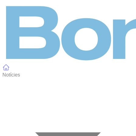
Panell de gestió de galetes
Notícies