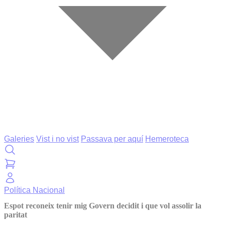
Galeries
Vist i no vist
Passava per aquí
Hemeroteca
Política
Nacional
Espot reconeix tenir mig Govern decidit i que vol assolir la
paritat