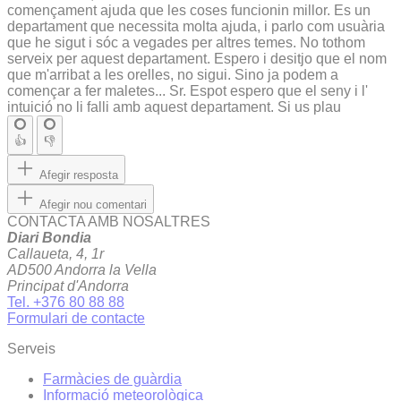
començament ajuda que les coses funcionin millor. Es un
departament que necessita molta ajuda, i parlo com usuària
que he sigut i sóc a vegades per altres temes. No tothom
serveix per aquest departament. Espero i desitjo que el nom
que m'arribat a les orelles, no sigui. Sino ja podem a
començar a fer maletes... Sr. Espot espero que el seny i l'
intuició no li falli amb aquest departament. Si us plau
👍
👎
Afegir resposta
Afegir nou comentari
CONTACTA AMB NOSALTRES
Diari Bondia
Callaueta, 4, 1r
AD500 Andorra la Vella
Principat d'Andorra
Tel. +376 80 88 88
Formulari de contacte
Serveis
Farmàcies de guàrdia
Informació meteorològica