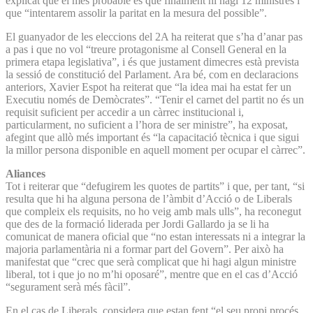
explicat que el més probable és que finalment hi hagi 12 ministres i
que “intentarem assolir la paritat en la mesura del possible”.
El guanyador de les eleccions del 2A ha reiterat que s’ha d’anar pas
a pas i que no vol “treure protagonisme al Consell General en la
primera etapa legislativa”, i és que justament dimecres està prevista
la sessió de constitució del Parlament. Ara bé, com en declaracions
anteriors, Xavier Espot ha reiterat que “la idea mai ha estat fer un
Executiu només de Demòcrates”. “Tenir el carnet del partit no és un
requisit suficient per accedir a un càrrec institucional i,
particularment, no suficient a l’hora de ser ministre”, ha exposat,
afegint que allò més important és “la capacitació tècnica i que sigui
la millor persona disponible en aquell moment per ocupar el càrrec”.
Aliances
Tot i reiterar que “defugirem les quotes de partits” i que, per tant, “si
resulta que hi ha alguna persona de l’àmbit d’Acció o de Liberals
que compleix els requisits, no ho veig amb mals ulls”, ha reconegut
que des de la formació liderada per Jordi Gallardo ja se li ha
comunicat de manera oficial que “no estan interessats ni a integrar la
majoria parlamentària ni a formar part del Govern”. Per això ha
manifestat que “crec que serà complicat que hi hagi algun ministre
liberal, tot i que jo no m’hi oposaré”, mentre que en el cas d’Acció
“segurament serà més fàcil”.
En el cas de Liberals, considera que estan fent “el seu propi procés