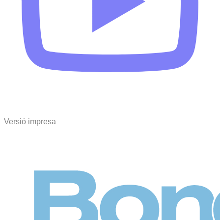
Versió impresa