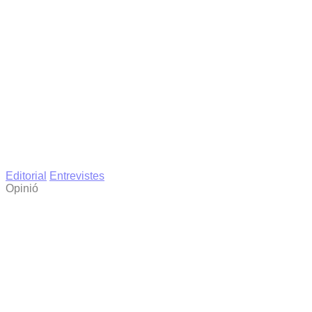
Editorial
Entrevistes
Opinió