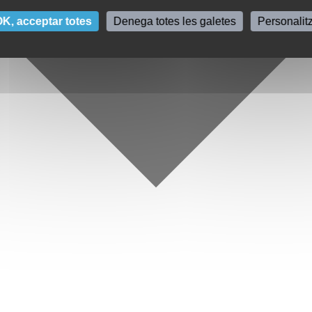
K, acceptar totes
Denega totes les galetes
Personalit