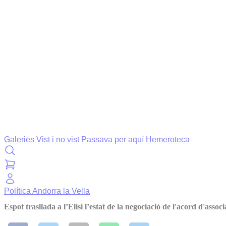
Galeries
Vist i no vist
Passava per aquí
Hemeroteca
Política
Andorra la Vella
Espot trasllada a l’Elisi l’estat de la negociació de l'acord d'associ