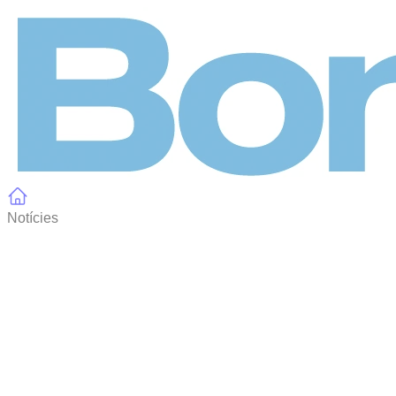
Panell de gestió de galetes
Notícies