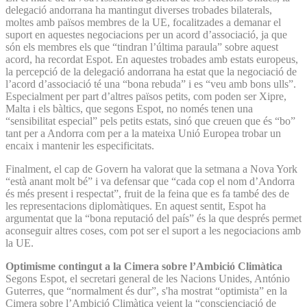
delegació andorrana ha mantingut diverses trobades bilaterals,
moltes amb països membres de la UE, focalitzades a demanar el
suport en aquestes negociacions per un acord d’associació, ja que
són els membres els que “tindran l’última paraula” sobre aquest
acord, ha recordat Espot. En aquestes trobades amb estats europeus,
la percepció de la delegació andorrana ha estat que la negociació de
l’acord d’associació té una “bona rebuda” i es “veu amb bons ulls”.
Especialment per part d’altres països petits, com poden ser Xipre,
Malta i els bàltics, que segons Espot, no només tenen una
“sensibilitat especial” pels petits estats, sinó que creuen que és “bo”
tant per a Andorra com per a la mateixa Unió Europea trobar un
encaix i mantenir les especificitats.
Finalment, el cap de Govern ha valorat que la setmana a Nova York
“està anant molt bé” i va defensar que “cada cop el nom d’Andorra
és més present i respectat”, fruit de la feina que es fa també des de
les representacions diplomàtiques. En aquest sentit, Espot ha
argumentat que la “bona reputació del país” és la que després permet
aconseguir altres coses, com pot ser el suport a les negociacions amb
la UE.
Optimisme contingut a la Cimera sobre l’Ambició Climàtica
Segons Espot, el secretari general de les Nacions Unides, António
Guterres, que “normalment és dur”, s'ha mostrat “optimista” en la
Cimera sobre l’Ambició Climàtica veient la “conscienciació de