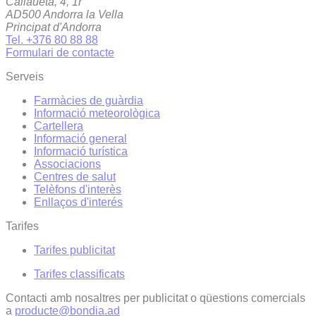
Callaueta, 4, 1r
AD500 Andorra la Vella
Principat d'Andorra
Tel. +376 80 88 88
Formulari de contacte
Serveis
Farmàcies de guàrdia
Informació meteorològica
Cartellera
Informació general
Informació turística
Associacions
Centres de salut
Telèfons d'interès
Enllaços d'interés
Tarifes
Tarifes publicitat
Tarifes classificats
Contacti amb nosaltres per publicitat o qüestions comercials
a
producte@bondia.ad