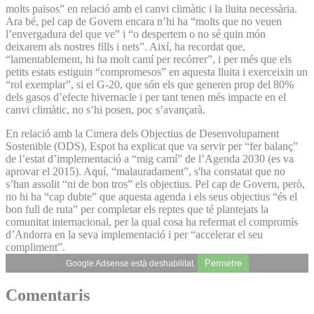
molts països” en relació amb el canvi climàtic i la lluita necessària.
Ara bé, pel cap de Govern encara n’hi ha “molts que no veuen
l’envergadura del que ve” i “o despertem o no sé quin món
deixarem als nostres fills i nets”. Així, ha recordat que,
“lamentablement, hi ha molt camí per recórrer”, i per més que els
petits estats estiguin “compromesos” en aquesta lluita i exerceixin un
“rol exemplar”, si el G-20, que són els que generen prop del 80%
dels gasos d’efecte hivernacle i per tant tenen més impacte en el
canvi climàtic, no s’hi posen, poc s’avançarà.
En relació amb la Cimera dels Objectius de Desenvolupament
Sostenible (ODS), Espot ha explicat que va servir per “fer balanç”
de l’estat d’implementació a “mig camí” de l’Agenda 2030 (es va
aprovar el 2015). Aquí, “malauradament”, s'ha constatat que no
s’han assolit “ni de bon tros” els objectius. Pel cap de Govern, però,
no hi ha “cap dubte” que aquesta agenda i els seus objectius “és el
bon full de ruta” per completar els reptes que té plantejats la
comunitat internacional, per la qual cosa ha refermat el compromís
d’Andorra en la seva implementació i per “accelerar el seu
compliment”.
Permetre
Google Adsense està deshabilitat.
Comentaris