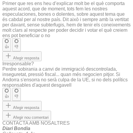
Primer que res ens heu d’explicar molt be el què comporta
aquest acord, que de moment, tots fem les nostres
especulaciones, bones o dolentes, sobre aquest tema que
és cabdal per al nostre país. Dit això i sempre amb la vertitat
per davant, sense subterfugis, hem de tenir els coneixements
molt clars al respecte per poder decidir i votar el què creiem
ens pot beneficiar o no
👍
👎
Afegir resposta
Irresponsable?
Perdre sobirania a canvi de immigració descontrolada,
inseguretat, pressió fiscal... quan més negocien pitjor. Si
Andorra s'ensorra no serà culpa de la UE, si no dels polítics
responsables d'aquest desgavell
👍
👎
Afegir resposta
Afegir nou comentari
CONTACTA AMB NOSALTRES
Diari Bondia