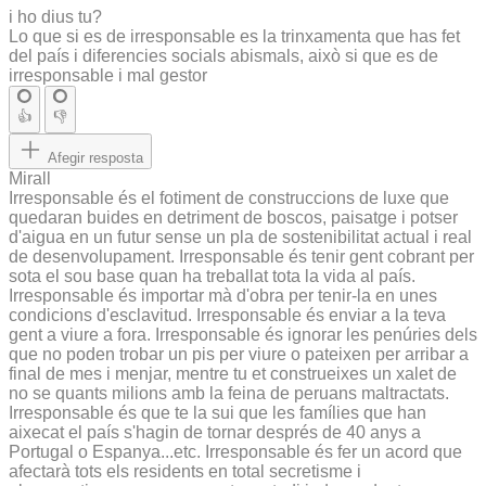
i ho dius tu?
Lo que si es de irresponsable es la trinxamenta que has fet
del país i diferencies socials abismals, això si que es de
irresponsable i mal gestor
👍
👎
Afegir resposta
Mirall
Irresponsable és el fotiment de construccions de luxe que
quedaran buides en detriment de boscos, paisatge i potser
d'aigua en un futur sense un pla de sostenibilitat actual i real
de desenvolupament. Irresponsable és tenir gent cobrant per
sota el sou base quan ha treballat tota la vida al país.
Irresponsable és importar mà d'obra per tenir-la en unes
condicions d'esclavitud. Irresponsable és enviar a la teva
gent a viure a fora. Irresponsable és ignorar les penúries dels
que no poden trobar un pis per viure o pateixen per arribar a
final de mes i menjar, mentre tu et construeixes un xalet de
no se quants milions amb la feina de peruans maltractats.
Irresponsable és que te la sui que les famílies que han
aixecat el país s'hagin de tornar després de 40 anys a
Portugal o Espanya...etc. Irresponsable és fer un acord que
afectarà tots els residents en total secretisme i