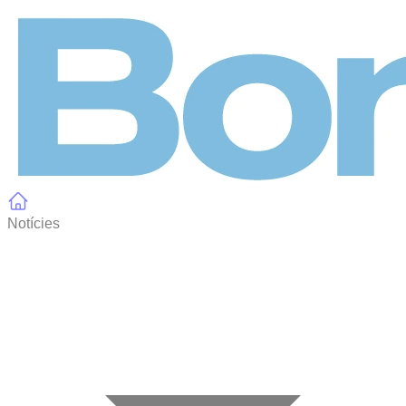
Panell de gestió de galetes
Notícies