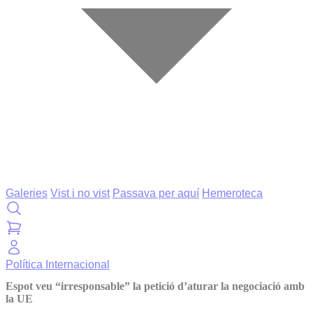
Galeries
Vist i no vist
Passava per aquí
Hemeroteca
Política
Internacional
Espot veu “irresponsable” la petició d’aturar la negociació amb
la UE