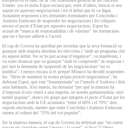
europeus en el marc de la 78a Assemblea general de les Nacions
Unides (on es troba Espot encara) per, entre d’altres, buscar el seu
suport en aquestes negociacions i tot el debat que hi va lligat.
Justament responent a les demandes formulades per Concòrdia i
Andorra Endavant de suspendre les negociacions i les crítiques
envers el pacte d’Estat per aquestes negociacions, Espot ha
acusat de “manca de responsabilitat i de valentia” les formacions
que no s’havien adherit a l’acord.
El cap de Govern ha aprofitat per recordar que la seva formació va
guanyar amb majoria absoluta les eleccions i “amb un programa clar
en aquest àmbit. No se’ns pot acusar d’enganyar”, va manifestar, i
va voler destacar que va guanyar “amb el compromís” de negociar i
per tant la demanda de suspensió de les negociacions “no es
justifica”. I menys encara si és perquè Mònaco ha decidit suspendre-
les. “Hem de mantenir la nostra pròpia posició negociadora”, ha
defensat Espot, que està “fonamentada” en l’interès d’Andorra i dels
seus habitants. Així mateix, ha demanat “per què la minoria ha
d’imposar el seu criteri a una majoria, no només parlamentària, sinó
també popular”, doncs els grups que integren el pacte d’Estat per les
negociacions amb la UE acumulen “entre el 60% i el 70%” dels
suports electorals, mentre que entre Concòrdia i Andorra Endavant
sumen al voltant del “35% del vot popular”.
De la mateixa manera, el cap de Govern ha defensat que “no estem
posant els ciutadans entre l’espasa i la paret”, al final “l’última