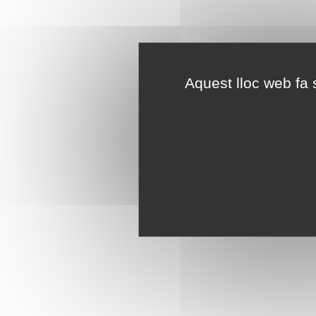
Aquest lloc web fa s