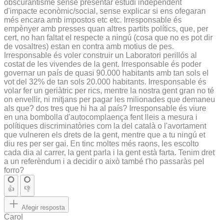
obscurantisme sense presentar estudi independent
d'impacte econòmic/social, sense explicar si ens ofegaran
més encara amb impostos etc etc. Irresponsable és
empènyer amb presses quan altres partits polítics, que, per
cert, no han faltat el respecte a ningú (cosa que no es pot dir
de vosaltres) estan en contra amb motius de pes.
Irresponsable és voler construir un Laboratori perillós al
costat de les vivendes de la gent. Irresponsable és poder
governar un país de quasi 90.000 habitants amb tan sols el
vot del 32% de tan sols 20.000 habitants. Irresponsable és
volar fer un geriàtric per rics, mentre la nostra gent gran no té
on envellir, ni mitjans per pagar les milionades que demaneu
als que? dos tres que hi ha al país? Irresponsable és viure
en una bombolla d'autocomplaença fent lleis a mesura i
polítiques discriminatòries com la del català o l'avortament
que vulneren els drets de la gent, mentre que a tu ningú et
diu res per ser gai. En tinc moltes més raons, les escolto
cada dia al carrer, la gent parla i la gent està farta. Tenim dret
a un referèndum i a decidir o això també t'ho passaràs pel
forro?
👍
👎
Afegir resposta
Carol