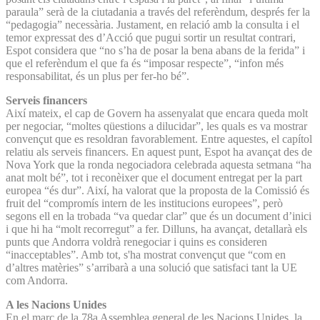
paraula” serà de la ciutadania a través del referèndum, després fer la
“pedagogia” necessària. Justament, en relació amb la consulta i el
temor expressat des d’Acció que pugui sortir un resultat contrari,
Espot considera que “no s’ha de posar la bena abans de la ferida” i
que el referèndum el que fa és “imposar respecte”, “infon més
responsabilitat, és un plus per fer-ho bé”.
Serveis financers
Així mateix, el cap de Govern ha assenyalat que encara queda molt
per negociar, “moltes qüestions a dilucidar”, les quals es va mostrar
convençut que es resoldran favorablement. Entre aquestes, el capítol
relatiu als serveis financers. En aquest punt, Espot ha avançat des de
Nova York que la ronda negociadora celebrada aquesta setmana “ha
anat molt bé”, tot i reconèixer que el document entregat per la part
europea “és dur”. Així, ha valorat que la proposta de la Comissió és
fruit del “compromís intern de les institucions europees”, però
segons ell en la trobada “va quedar clar” que és un document d’inici
i que hi ha “molt recorregut” a fer. Dilluns, ha avançat, detallarà els
punts que Andorra voldrà renegociar i quins es consideren
“inacceptables”. Amb tot, s'ha mostrat convençut que “com en
d’altres matèries” s’arribarà a una solució que satisfaci tant la UE
com Andorra.
A les Nacions Unides
En el marc de la 78a Assemblea general de les Nacions Unides, la