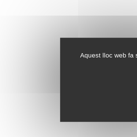
Aquest lloc web fa s