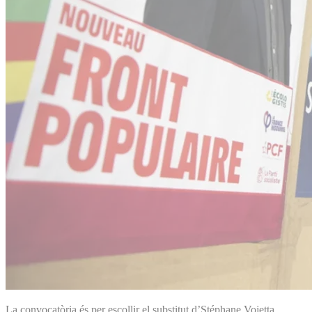
La convocatòria és per escollir el substitut d’Stéphane Vojetta,