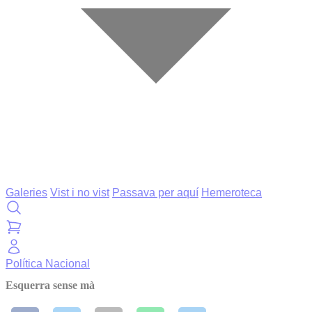
Galeries
Vist i no vist
Passava per aquí
Hemeroteca
Política
Nacional
Esquerra sense mà