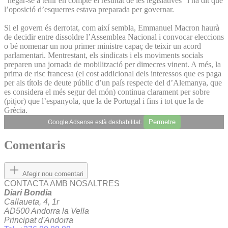
“negar-se a tenir en compte el resultat de les legislatives” i ha dit que
l’oposició d’esquerres estava preparada per governar.
Si el govern és derrotat, com així sembla, Emmanuel Macron haurà
de decidir entre dissoldre l’Assemblea Nacional i convocar eleccions
o bé nomenar un nou primer ministre capaç de teixir un acord
parlamentari. Mentrestant, els sindicats i els moviments socials
preparen una jornada de mobilització per dimecres vinent. A més, la
prima de risc francesa (el cost addicional dels interessos que es paga
per als títols de deute públic d’un país respecte del d’Alemanya, que
es considera el més segur del món) continua clarament per sobre
(pitjor) que l’espanyola, que la de Portugal i fins i tot que la de
Grècia.
Permetre
Google Adsense està deshabilitat.
Comentaris
Afegir nou comentari
CONTACTA AMB NOSALTRES
Diari Bondia
Callaueta, 4, 1r
AD500 Andorra la Vella
Principat d'Andorra