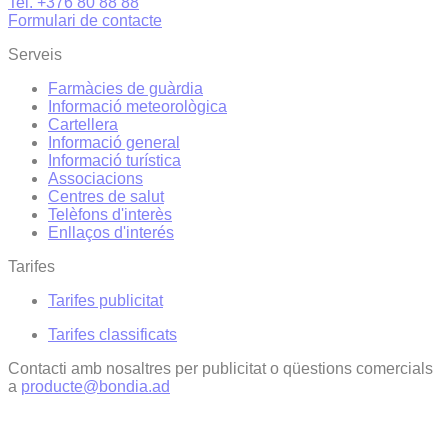
Tel. +376 80 88 88
Formulari de contacte
Serveis
Farmàcies de guàrdia
Informació meteorològica
Cartellera
Informació general
Informació turística
Associacions
Centres de salut
Telèfons d'interès
Enllaços d'interés
Tarifes
Tarifes publicitat
Tarifes classificats
Contacti amb nosaltres per publicitat o qüestions comercials
a
producte@bondia.ad