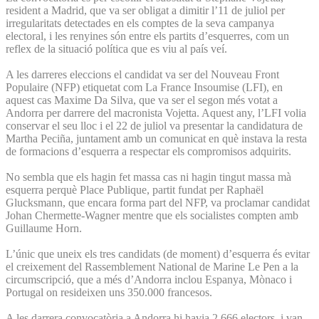
resident a Madrid, que va ser obligat a dimitir l’11 de juliol per
irregularitats detectades en els comptes de la seva campanya
electoral, i les renyines són entre els partits d’esquerres, com un
reflex de la situació política que es viu al país veí.
A les darreres eleccions el candidat va ser del Nouveau Front
Populaire (NFP) etiquetat com La France Insoumise (LFI), en
aquest cas Maxime Da Silva, que va ser el segon més votat a
Andorra per darrere del macronista Vojetta. Aquest any, l’LFI volia
conservar el seu lloc i el 22 de juliol va presentar la candidatura de
Martha Peciña, juntament amb un comunicat en què instava la resta
de formacions d’esquerra a respectar els compromisos adquirits.
No sembla que els hagin fet massa cas ni hagin tingut massa mà
esquerra perquè Place Publique, partit fundat per Raphaël
Glucksmann, que encara forma part del NFP, va proclamar candidat
Johan Chermette-Wagner mentre que els socialistes compten amb
Guillaume Horn.
L’únic que uneix els tres candidats (de moment) d’esquerra és evitar
el creixement del Rassemblement National de Marine Le Pen a la
circumscripció, que a més d’Andorra inclou Espanya, Mònaco i
Portugal on resideixen uns 350.000 francesos.
A les darrera convocatòria a Andorra hi havia 2.666 electors, i van