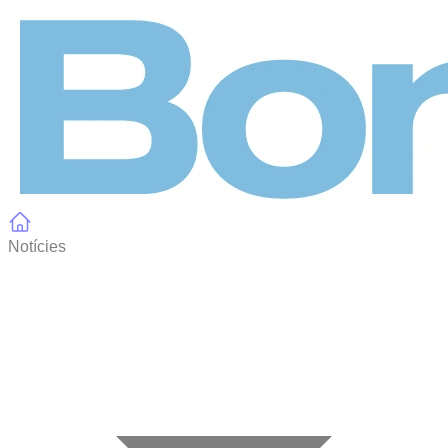
Panell de gestió de galetes
Notícies