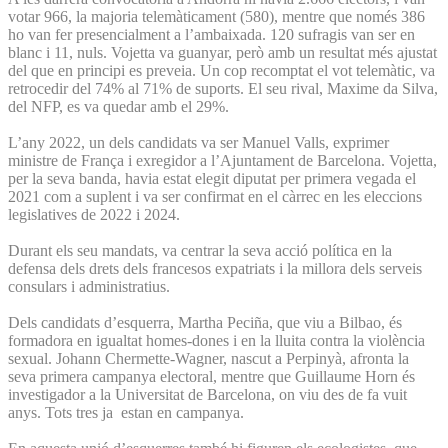
votar 966, la majoria telemàticament (580), mentre que només 386
ho van fer presencialment a l’ambaixada. 120 sufragis van ser en
blanc i 11, nuls. Vojetta va guanyar, però amb un resultat més ajustat
del que en principi es preveia. Un cop recomptat el vot telemàtic, va
retrocedir del 74% al 71% de suports. El seu rival, Maxime da Silva,
del NFP, es va quedar amb el 29%.
L’any 2022, un dels candidats va ser Manuel Valls, exprimer
ministre de França i exregidor a l’Ajuntament de Barcelona. Vojetta,
per la seva banda, havia estat elegit diputat per primera vegada el
2021 com a suplent i va ser confirmat en el càrrec en les eleccions
legislatives de 2022 i 2024.
Durant els seu mandats, va centrar la seva acció política en la
defensa dels drets dels francesos expatriats i la millora dels serveis
consulars i administratius.
Dels candidats d’esquerra, Martha Peciña, que viu a Bilbao, és
formadora en igualtat homes-dones i en la lluita contra la violència
sexual. Johann Chermette-Wagner, nascut a Perpinyà, afronta la
seva primera campanya electoral, mentre que Guillaume Horn és
investigador a la Universitat de Barcelona, on viu des de fa vuit
anys. Tots tres ja estan en campanya.