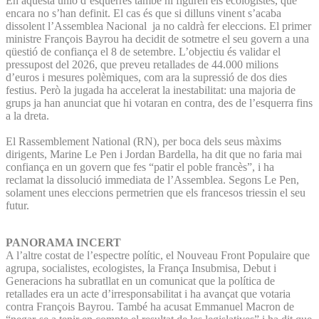
En aquesta unió d’esquerres també hi figuren els ecologistes, que
encara no s’han definit. El cas és que si dilluns vinent s’acaba
dissolent l’Assemblea Nacional ja no caldrà fer eleccions. El primer
ministre François Bayrou ha decidit de sotmetre el seu govern a una
qüestió de confiança el 8 de setembre. L’objectiu és validar el
pressupost del 2026, que preveu retallades de 44.000 milions
d’euros i mesures polèmiques, com ara la supressió de dos dies
festius. Però la jugada ha accelerat la inestabilitat: una majoria de
grups ja han anunciat que hi votaran en contra, des de l’esquerra fins
a la dreta.
El Rassemblement National (RN), per boca dels seus màxims
dirigents, Marine Le Pen i Jordan Bardella, ha dit que no faria mai
confiança en un govern que fes “patir el poble francès”, i ha
reclamat la dissolució immediata de l’Assemblea. Segons Le Pen,
solament unes eleccions permetrien que els francesos triessin el seu
futur.
PANORAMA INCERT
A l’altre costat de l’espectre polític, el Nouveau Front Populaire que
agrupa, socialistes, ecologistes, la França Insubmisa, Debut i
Generacions ha subratllat en un comunicat que la política de
retallades era un acte d’irresponsabilitat i ha avançat que votaria
contra François Bayrou. També ha acusat Emmanuel Macron de