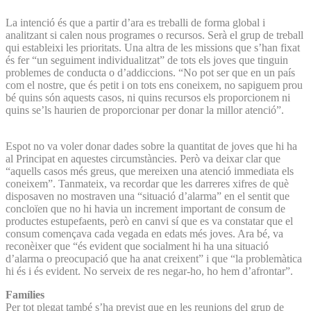
La intenció és que a partir d’ara es treballi de forma global i
analitzant si calen nous programes o recursos. Serà el grup de treball
qui estableixi les prioritats. Una altra de les missions que s’han fixat
és fer “un seguiment individualitzat” de tots els joves que tinguin
problemes de conducta o d’addiccions. “No pot ser que en un país
com el nostre, que és petit i on tots ens coneixem, no sapiguem prou
bé quins són aquests casos, ni quins recursos els proporcionem ni
quins se’ls haurien de proporcionar per donar la millor atenció”.
Espot no va voler donar dades sobre la quantitat de joves que hi ha
al Principat en aquestes circumstàncies. Però va deixar clar que
“aquells casos més greus, que mereixen una atenció immediata els
coneixem”. Tanmateix, va recordar que les darreres xifres de què
disposaven no mostraven una “situació d’alarma” en el sentit que
concloïen que no hi havia un increment important de consum de
productes estupefaents, però en canvi sí que es va constatar que el
consum començava cada vegada en edats més joves. Ara bé, va
reconèixer que “és evident que socialment hi ha una situació
d’alarma o preocupació que ha anat creixent” i que “la problemàtica
hi és i és evident. No serveix de res negar-ho, ho hem d’afrontar”.
Famílies
Per tot plegat també s’ha previst que en les reunions del grup de