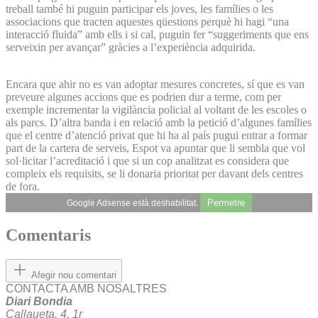
treball també hi puguin participar els joves, les famílies o les
associacions que tracten aquestes qüestions perquè hi hagi “una
interacció fluida” amb ells i si cal, puguin fer “suggeriments que ens
serveixin per avançar” gràcies a l’experiència adquirida.
Encara que ahir no es van adoptar mesures concretes, sí que es van
preveure algunes accions que es podrien dur a terme, com per
exemple incrementar la vigilància policial al voltant de les escoles o
als parcs. D’altra banda i en relació amb la petició d’algunes famílies
que el centre d’atenció privat que hi ha al país pugui entrar a formar
part de la cartera de serveis, Espot va apuntar que li sembla que vol
sol·licitar l’acreditació i que si un cop analitzat es considera que
compleix els requisits, se li donaria prioritat per davant dels centres
de fora.
Permetre
Google Adsense està deshabilitat.
Comentaris
Afegir nou comentari
CONTACTA AMB NOSALTRES
Diari Bondia
Callaueta, 4, 1r