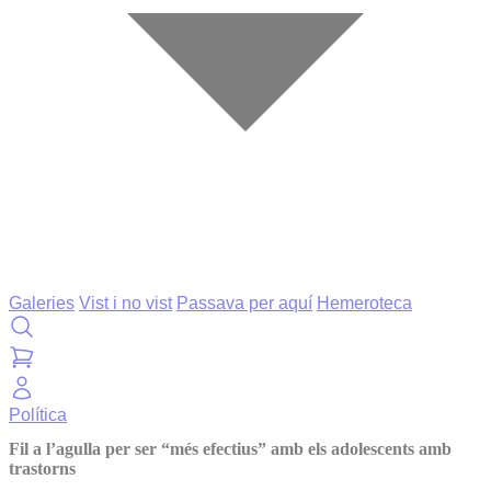
Galeries
Vist i no vist
Passava per aquí
Hemeroteca
Política
Fil a l’agulla per ser “més efectius” amb els adolescents amb
trastorns