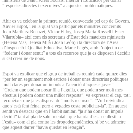
ministeris de Salut, Afers Socials, Interior i Educació) per donar
“respostes directes i executives” a aquestes problemàtiques.
Ahir es va celebrar la primera reunió, convocada pel cap de Govern,
Xavier Espot, i en la qual van participar els ministres concernits –
Joan Martínez Benazet, Víctor Filloy, Josep Maria Rossell i Ester
Vilarrubla– així com els secretaris d’Estat dels mateixos ministeris
(Helena Mas, Teresa Milà i Joan León) i la directora de l’Àrea
d’Inspecció i Qualitat Educativa, Marie Pagès, amb l’objectiu de
“federar i donar sentit” a tots els recursos que ja es disposen i decidir
si cal crear-ne de nous.
Espot va explicar que el grup de treball es reunirà cada quinze dies
“per fer un seguiment molt estricte i donar unes directrius polítiques
molt clares per donar un impuls a l’atenció d’aquests joves”.
“Creiem que podem posar fil a l’agulla, que podem ser molt més
efectius i podem donar una millor resposta”, va expressar el cap, tot i
reconèixer que ja es disposa de “molts recursos”. “Vull reivindicar
que s’està fent feina, però a vegades costa publicitar-la”. En aquest
sentit va destacar que en l’àmbit sanitari “ja s’ha donat un impuls
decidit” tant al pla de salut mental –que hauria d’estar enllestit a
l’estiu– com al pla contra les drogodependències, si bé va admetre
que aquest darrer “havia quedat en letargia”.