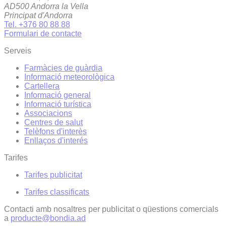
AD500 Andorra la Vella
Principat d'Andorra
Tel. +376 80 88 88
Formulari de contacte
Serveis
Farmàcies de guàrdia
Informació meteorològica
Cartellera
Informació general
Informació turística
Associacions
Centres de salut
Telèfons d'interès
Enllaços d'interés
Tarifes
Tarifes publicitat
Tarifes classificats
Contacti amb nosaltres per publicitat o qüestions comercials
a
producte@bondia.ad