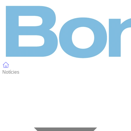
Panell de gestió de galetes
Notícies