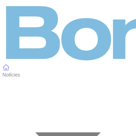
Panell de gestió de galetes
Notícies