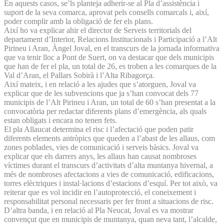
En aquests casos, se’ls planteja adherir-se al Pla d’assistència i
suport de la seva comarca, aprovat pels consells comarcals i, així,
poder complir amb la obligació de fer els plans.
Així ho va explicar ahir el director de Serveis territorials del
departament d’Interior, Relacions Institucionals i Participació a l’Alt
Pirineu i Aran, Àngel Joval, en el transcurs de la jornada informativa
que va tenir lloc a Pont de Suert, on va destacar que dels municipis
que han de fer el pla, un total de 26, es troben a les comarques de la
Val d’Aran, el Pallars Sobirà i l’Alta Ribagorça.
Així mateix, i en relació a les ajudes que s’atorguen, Joval va
explicar que de les subvencions que ja s’han convocat dels 77
municipis de l’Alt Pirineu i Aran, un total de 60 s’han presentat a la
convocatòria per redactar diferents plans d’emergència, als quals
estan obligats i encara no tenen fets.
El pla Allaucat determina el risc i l’afectació que poden patir
diferents elements antròpics que queden a l’abast de les allaus, com
zones poblades, vies de comunicació i serveis bàsics. Joval va
explicar que els darrers anys, les allaus han causat nombroses
víctimes durant el transcurs d’activitats d’alta muntanya hivernal, a
més de nombroses afectacions a vies de comunicació, edificacions,
torres elèctriques i instal·lacions d’estacions d’esquí. Per tot això, va
reiterar que es vol incidir en l’autoprotecció, el coneixement i
responsabilitat personal necessaris per fer front a situacions de risc.
D’altra banda, i en relació al Pla Neucat, Joval es va mostrar
convençut que en municipis de muntanya, quan neva tant, l’alcalde,