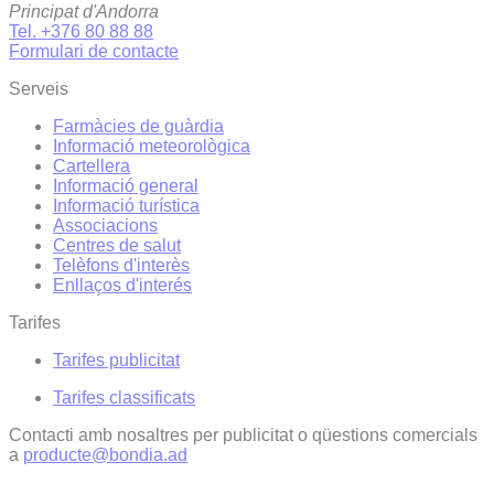
Principat d'Andorra
Tel. +376 80 88 88
Formulari de contacte
Serveis
Farmàcies de guàrdia
Informació meteorològica
Cartellera
Informació general
Informació turística
Associacions
Centres de salut
Telèfons d'interès
Enllaços d'interés
Tarifes
Tarifes publicitat
Tarifes classificats
Contacti amb nosaltres per publicitat o qüestions comercials
a
producte@bondia.ad