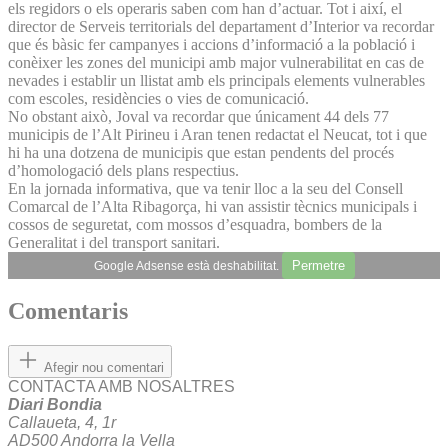
els regidors o els operaris saben com han d’actuar. Tot i així, el
director de Serveis territorials del departament d’Interior va recordar
que és bàsic fer campanyes i accions d’informació a la població i
conèixer les zones del municipi amb major vulnerabilitat en cas de
nevades i establir un llistat amb els principals elements vulnerables
com escoles, residències o vies de comunicació.
No obstant això, Joval va recordar que únicament 44 dels 77
municipis de l’Alt Pirineu i Aran tenen redactat el Neucat, tot i que
hi ha una dotzena de municipis que estan pendents del procés
d’homologació dels plans respectius.
En la jornada informativa, que va tenir lloc a la seu del Consell
Comarcal de l’Alta Ribagorça, hi van assistir tècnics municipals i
cossos de seguretat, com mossos d’esquadra, bombers de la
Generalitat i del transport sanitari.
Permetre
Google Adsense està deshabilitat.
Comentaris
Afegir nou comentari
CONTACTA AMB NOSALTRES
Diari Bondia
Callaueta, 4, 1r
AD500 Andorra la Vella