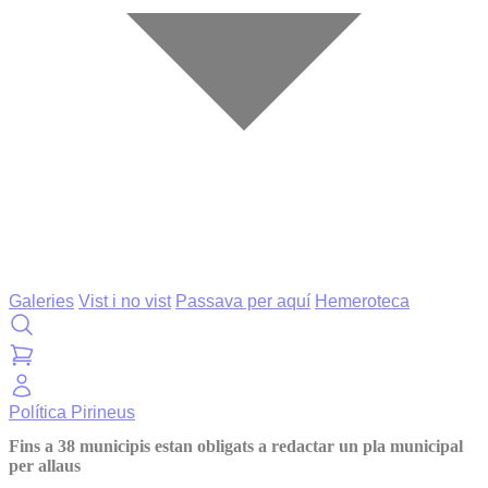
Galeries
Vist i no vist
Passava per aquí
Hemeroteca
Política
Pirineus
Fins a 38 municipis estan obligats a redactar un pla municipal
per allaus