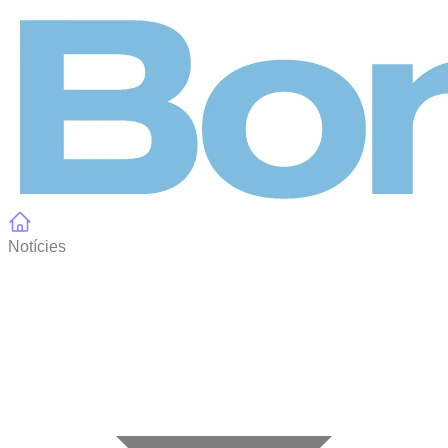
Panell de gestió de galetes
Notícies