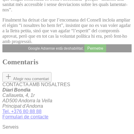
sanitat més accessible i sense desviacions sobre les quals lamentar-
nos”.
Finalment ha deixat clar que l’encomana del Consell incloïa ampliar
el règim “i nosaltres ho hem fet”, insistint que no es van voler agafar
a la lletra petita, sinó que van agafar “l’esperit” del compromís
aprovat, però que en tot cas la voluntat política hi era, però fent-ho
amb progressió.
Permetre
Google Adsense està deshabilitat.
Comentaris
Afegir nou comentari
CONTACTA AMB NOSALTRES
Diari Bondia
Callaueta, 4, 1r
AD500 Andorra la Vella
Principat d'Andorra
Tel. +376 80 88 88
Formulari de contacte
Serveis