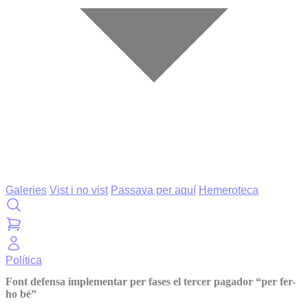
Galeries
Vist i no vist
Passava per aquí
Hemeroteca
Política
Font defensa implementar per fases el tercer pagador “per fer-
ho bé”