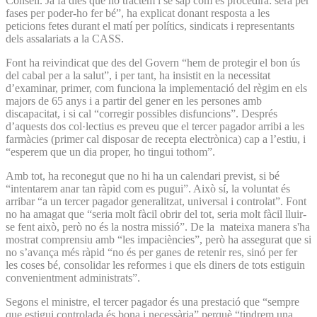
Consell. Ja fa dies que ho tractem i se sap com es procedirà: serà per
fases per poder-ho fer bé”, ha explicat donant resposta a les
peticions fetes durant el matí per polítics, sindicats i representants
dels assalariats a la CASS.
Font ha reivindicat que des del Govern “hem de protegir el bon ús
del cabal per a la salut”, i per tant, ha insistit en la necessitat
d’examinar, primer, com funciona la implementació del règim en els
majors de 65 anys i a partir del gener en les persones amb
discapacitat, i si cal “corregir possibles disfuncions”. Després
d’aquests dos col·lectius es preveu que el tercer pagador arribi a les
farmàcies (primer cal disposar de recepta electrònica) cap a l’estiu, i
“esperem que un dia proper, ho tingui tothom”.
Amb tot, ha reconegut que no hi ha un calendari previst, si bé
“intentarem anar tan ràpid com es pugui”. Això sí, la voluntat és
arribar “a un tercer pagador generalitzat, universal i controlat”. Font
no ha amagat que “seria molt fàcil obrir del tot, seria molt fàcil lluir-
se fent això, però no és la nostra missió”. De la mateixa manera s'ha
mostrat comprensiu amb “les impaciències”, però ha assegurat que si
no s’avança més ràpid “no és per ganes de retenir res, sinó per fer
les coses bé, consolidar les reformes i que els diners de tots estiguin
convenientment administrats”.
Segons el ministre, el tercer pagador és una prestació que “sempre
que estigui controlada és bona i necessària” perquè “tindrem una