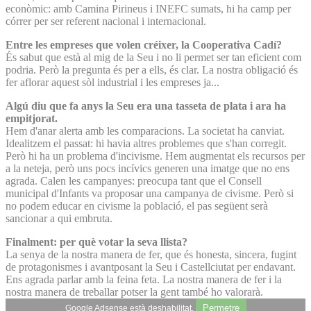
econòmic: amb Camina Pirineus i INEFC sumats, hi ha camp per
córrer per ser referent nacional i internacional.
Entre les empreses que volen créixer, la Cooperativa Cadí?
És sabut que està al mig de la Seu i no li permet ser tan eficient com
podria. Però la pregunta és per a ells, és clar. La nostra obligació és
fer aflorar aquest sòl industrial i les empreses ja...
Algú diu que fa anys la Seu era una tasseta de plata i ara ha
empitjorat.
Hem d'anar alerta amb les comparacions. La societat ha canviat.
Idealitzem el passat: hi havia altres problemes que s'han corregit.
Però hi ha un problema d'incivisme. Hem augmentat els recursos per
a la neteja, però uns pocs incívics generen una imatge que no ens
agrada. Calen les campanyes: preocupa tant que el Consell
municipal d'Infants va proposar una campanya de civisme. Però si
no podem educar en civisme la població, el pas següent serà
sancionar a qui embruta.
Finalment: per què votar la seva llista?
La senya de la nostra manera de fer, que és honesta, sincera, fugint
de protagonismes i avantposant la Seu i Castellciutat per endavant.
Ens agrada parlar amb la feina feta. La nostra manera de fer i la
nostra manera de treballar potser la gent també ho valorarà.
Permetre
Google Adsense està deshabilitat.