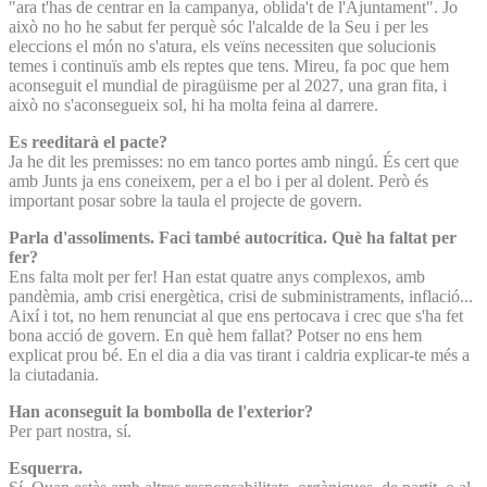
"ara t'has de centrar en la campanya, oblida't de l'Ajuntament". Jo
això no ho he sabut fer perquè sóc l'alcalde de la Seu i per les
eleccions el món no s'atura, els veïns necessiten que solucionis
temes i continuïs amb els reptes que tens. Mireu, fa poc que hem
aconseguit el mundial de piragüisme per al 2027, una gran fita, i
això no s'aconsegueix sol, hi ha molta feina al darrere.
Es reeditarà el pacte?
Ja he dit les premisses: no em tanco portes amb ningú. És cert que
amb Junts ja ens coneixem, per a el bo i per al dolent. Però és
important posar sobre la taula el projecte de govern.
Parla d'assoliments. Faci també autocrítica. Què ha faltat per
fer?
Ens falta molt per fer! Han estat quatre anys complexos, amb
pandèmia, amb crisi energètica, crisi de subministraments, inflació...
Així i tot, no hem renunciat al que ens pertocava i crec que s'ha fet
bona acció de govern. En què hem fallat? Potser no ens hem
explicat prou bé. En el dia a dia vas tirant i caldria explicar-te més a
la ciutadania.
Han aconseguit la bombolla de l'exterior?
Per part nostra, sí.
Esquerra.