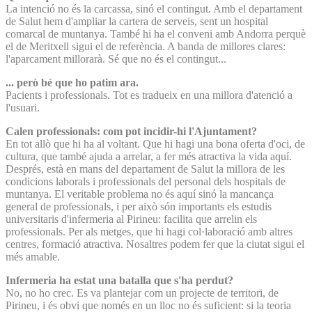
La intenció no és la carcassa, sinó el contingut. Amb el departament
de Salut hem d'ampliar la cartera de serveis, sent un hospital
comarcal de muntanya. També hi ha el conveni amb Andorra perquè
el de Meritxell sigui el de referència. A banda de millores clares:
l'aparcament millorarà. Sé que no és el contingut...
... però bé que ho patim ara.
Pacients i professionals. Tot es tradueix en una millora d'atenció a
l'usuari.
Calen professionals: com pot incidir-hi l'Ajuntament?
En tot allò que hi ha al voltant. Que hi hagi una bona oferta d'oci, de
cultura, que també ajuda a arrelar, a fer més atractiva la vida aquí.
Després, està en mans del departament de Salut la millora de les
condicions laborals i professionals del personal dels hospitals de
muntanya. El veritable problema no és aquí sinó la mancança
general de professionals, i per això són importants els estudis
universitaris d'infermeria al Pirineu: facilita que arrelin els
professionals. Per als metges, que hi hagi col·laboració amb altres
centres, formació atractiva. Nosaltres podem fer que la ciutat sigui el
més amable.
Infermeria ha estat una batalla que s'ha perdut?
No, no ho crec. Es va plantejar com un projecte de territori, de
Pirineu, i és obvi que només en un lloc no és suficient: si la teoria