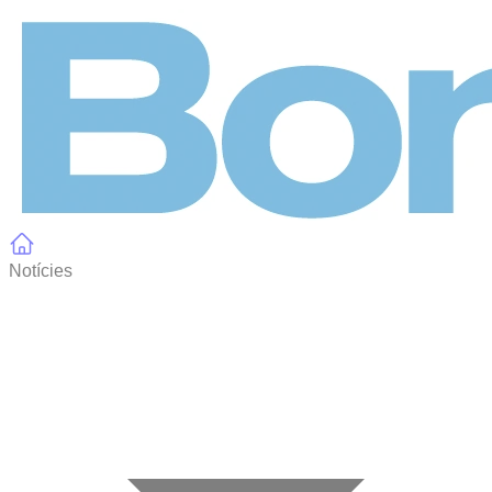
Panell de gestió de galetes
Notícies