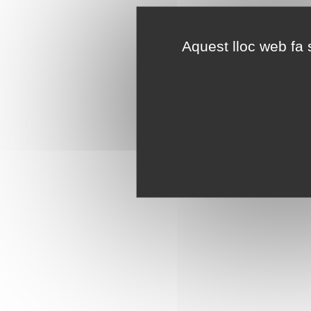
Aquest lloc web fa s