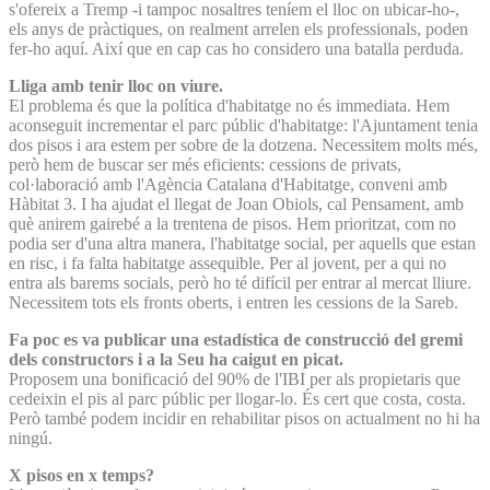
s'ofereix a Tremp -i tampoc nosaltres teníem el lloc on ubicar-ho-,
els anys de pràctiques, on realment arrelen els professionals, poden
fer-ho aquí. Així que en cap cas ho considero una batalla perduda.
Lliga amb tenir lloc on viure.
El problema és que la política d'habitatge no és immediata. Hem
aconseguit incrementar el parc públic d'habitatge: l'Ajuntament tenia
dos pisos i ara estem per sobre de la dotzena. Necessitem molts més,
però hem de buscar ser més eficients: cessions de privats,
col·laboració amb l'Agència Catalana d'Habitatge, conveni amb
Hàbitat 3. I ha ajudat el llegat de Joan Obiols, cal Pensament, amb
què anirem gairebé a la trentena de pisos. Hem prioritzat, com no
podia ser d'una altra manera, l'habitatge social, per aquells que estan
en risc, i fa falta habitatge assequible. Per al jovent, per a qui no
entra als barems socials, però ho té difícil per entrar al mercat lliure.
Necessitem tots els fronts oberts, i entren les cessions de la Sareb.
Fa poc es va publicar una estadística de construcció del gremi
dels constructors i a la Seu ha caigut en picat.
Proposem una bonificació del 90% de l'IBI per als propietaris que
cedeixin el pis al parc públic per llogar-lo. És cert que costa, costa.
Però també podem incidir en rehabilitar pisos on actualment no hi ha
ningú.
X pisos en x temps?