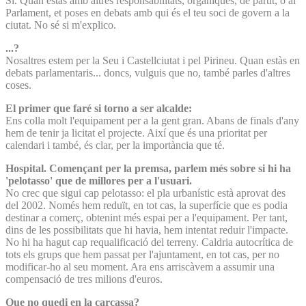
Sí. Quan estàs amb altres responsabilitats, orgàniques, de partit, o al
Parlament, et poses en debats amb qui és el teu soci de govern a la
ciutat. No sé si m'explico.
...?
Nosaltres estem per la Seu i Castellciutat i pel Pirineu. Quan estàs en
debats parlamentaris... doncs, vulguis que no, també parles d'altres
coses.
El primer que faré si torno a ser alcalde:
Ens colla molt l'equipament per a la gent gran. Abans de finals d'any
hem de tenir ja licitat el projecte. Així que és una prioritat per
calendari i també, és clar, per la importància que té.
Hospital. Començant per la premsa, parlem més sobre si hi ha
'pelotasso' que de millores per a l'usuari.
No crec que sigui cap pelotasso: el pla urbanístic està aprovat des
del 2002. Només hem reduït, en tot cas, la superfície que es podia
destinar a comerç, obtenint més espai per a l'equipament. Per tant,
dins de les possibilitats que hi havia, hem intentat reduir l'impacte.
No hi ha hagut cap requalificació del terreny. Caldria autocrítica de
tots els grups que hem passat per l'ajuntament, en tot cas, per no
modificar-ho al seu moment. Ara ens arriscàvem a assumir una
compensació de tres milions d'euros.
Que no quedi en la carcassa?