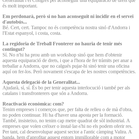
Generalitat i el Congrés per aconseguir una equiparació de drets que
és molt important.
Em perdonarà, però si no han aconseguit ni incidir en el servei
d'autobús...
Bé. Cert, cert. Tampoc no és competència nostra sinó d'Andorra i
l'Estat espanyol, i costa, costa.
La regidoria de Treball Fronterer no hauria de tenir més
contingut?
Sí. No n'hi ha prou amb un workshop sinó que hem d'obtenir
aquesta equiparació de drets, i que a l'hora de fer tràmits per anar a
treballar a Andorra, que no calgués pujar-hi sinó tenir una oficina
aquí on fer-los. Però novament s'escapa de les nostres competències.
Aquesta delegació de la Generalitat...
Ajudarà, sí, sí. És bo per tenir aquesta interlocució i també per als
catalans i transfronterers que són a Andorra.
Reactivació econòmica: com?
Tenim empreses i comerços que, per falta de relleu o de mà d'obra,
no poden continuar. Hi ha d'haver una aposta per la formació.
També, insisteixo, no tenim cap metre quadrat de sòl industrial. A
empreses que volen créixer o instal·lar-s'hi no els podem oferir res.
Per tant, cal desenvolupar aquest sector a l'antic càmping Valira. A
banda, hem d'aprofitar aquest entorn immillorable com a motor