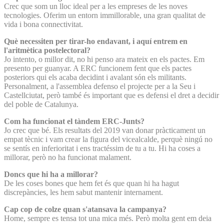
Crec que som un lloc ideal per a les empreses de les noves
tecnologies. Oferim un entorn immillorable, una gran qualitat de
vida i bona connectivitat.
Què necessiten per tirar-ho endavant, i aquí entrem en
l'aritmètica postelectoral?
Jo intento, o millor dit, no hi penso ara mateix en els pactes. Em
presento per guanyar. A ERC funcionem fent que els pactes
posteriors qui els acaba decidint i avalant són els militants.
Personalment, a l'assemblea defenso el projecte per a la Seu i
Castellciutat, però també és important que es defensi el dret a decidir
del poble de Catalunya.
Com ha funcionat el tàndem ERC-Junts?
Jo crec que bé. Els resultats del 2019 van donar pràcticament un
empat tècnic i vam crear la figura del vicealcalde, perquè ningú no
se sentís en inferioritat i ens tractéssim de tu a tu. Hi ha coses a
millorar, però no ha funcionat malament.
Doncs que hi ha a millorar?
De les coses bones que hem fet és que quan hi ha hagut
discrepàncies, les hem sabut mantenir internament.
Cap cop de colze quan s'atansava la campanya?
Home, sempre es tensa tot una mica més. Però molta gent em deia