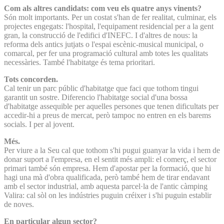
Com als altres candidats: com veu els quatre anys vinents?
Són molt importants. Per un costat s'han de fer realitat, culminar, els
projectes engegats: l'hospital, l'equipament residencial per a la gent
gran, la construcció de l'edifici d'INEFC. I d'altres de nous: la
reforma dels antics jutjats o l'espai escènic-musical municipal, o
comarcal, per fer una programació cultural amb totes les qualitats
necessàries. També l'habitatge és tema prioritari.
Tots concorden.
Cal tenir un parc públic d'habitatge que faci que tothom tingui
garantit un sostre. Diferencio l'habitatge social d'una bossa
d'habitatge assequible per aquelles persones que tenen dificultats per
accedir-hi a preus de mercat, però tampoc no entren en els barems
socials. I per al jovent.
Més.
Per viure a la Seu cal que tothom s'hi pugui guanyar la vida i hem de
donar suport a l'empresa, en el sentit més ampli: el comerç, el sector
primari també són empresa. Hem d'apostar per la formació, que hi
hagi una mà d'obra qualificada, però també hem de tirar endavant
amb el sector industrial, amb aquesta parcel·la de l'antic càmping
Valira: cal sòl on les indústries puguin créixer i s'hi puguin establir
de noves.
En particular algun sector?