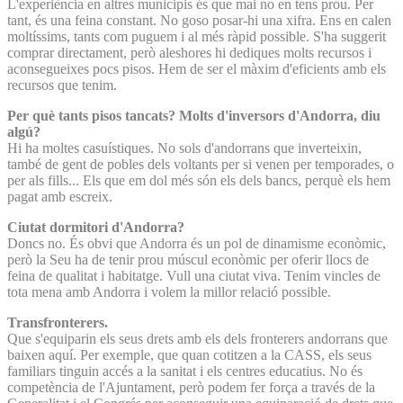
L'experiència en altres municipis és que mai no en tens prou. Per
tant, és una feina constant. No goso posar-hi una xifra. Ens en calen
moltíssims, tants com puguem i al més ràpid possible. S'ha suggerit
comprar directament, però aleshores hi dediques molts recursos i
aconsegueixes pocs pisos. Hem de ser el màxim d'eficients amb els
recursos que tenim.
Per què tants pisos tancats? Molts d'inversors d'Andorra, diu
algú?
Hi ha moltes casuístiques. No sols d'andorrans que inverteixin,
també de gent de pobles dels voltants per si venen per temporades, o
per als fills... Els que em dol més són els dels bancs, perquè els hem
pagat amb escreix.
Ciutat dormitori d'Andorra?
Doncs no. És obvi que Andorra és un pol de dinamisme econòmic,
però la Seu ha de tenir prou múscul econòmic per oferir llocs de
feina de qualitat i habitatge. Vull una ciutat viva. Tenim vincles de
tota mena amb Andorra i volem la millor relació possible.
Transfronterers.
Que s'equiparin els seus drets amb els dels fronterers andorrans que
baixen aquí. Per exemple, que quan cotitzen a la CASS, els seus
familiars tinguin accés a la sanitat i els centres educatius. No és
competència de l'Ajuntament, però podem fer força a través de la