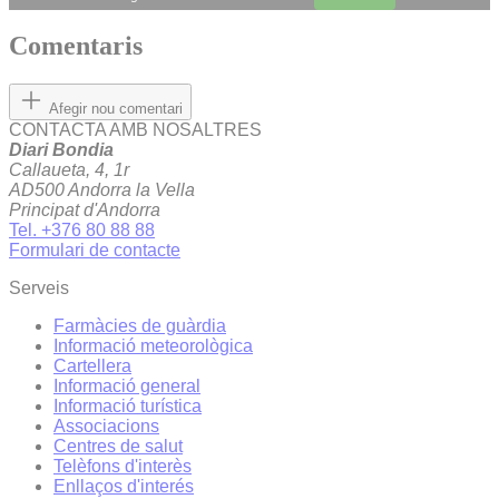
Comentaris
Afegir nou comentari
CONTACTA AMB NOSALTRES
Diari Bondia
Callaueta, 4, 1r
AD500 Andorra la Vella
Principat d'Andorra
Tel. +376 80 88 88
Formulari de contacte
Serveis
Farmàcies de guàrdia
Informació meteorològica
Cartellera
Informació general
Informació turística
Associacions
Centres de salut
Telèfons d'interès
Enllaços d'interés