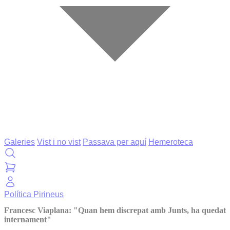
Galeries
Vist i no vist
Passava per aquí
Hemeroteca
Política
Pirineus
Francesc Viaplana: "Quan hem discrepat amb Junts, ha quedat
internament"