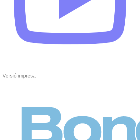
Versió impresa