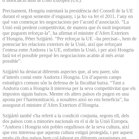
d’associació amb la Unió Europea (UE).
Precisament, Hongria ostentarà la presidència del Consell de la UE
durant el segon semestre d’enguany, i ja ho va fer el 2011, l’any en
què van començar les negociacions per l’acord d’associació. “La
Unió està perdent competitivitat, de manera que és molt important
que puguem reforçar-la”, ha afirmat el ministre d’Afers Exteriors
d’Hongria, Péter Szijjártó. “Per reforçar la UE –ha precisat–, hem de
potenciar les relacions exteriors de la Unió, així que reforçant
l’entesa entre Andorra i la UE, enfortim la Unió, i per això Hongria
farà tot el possible perquè les negociacions acabin al més aviat
possible”.
Szijjártó ha destacat diferents aspectes que, al seu parer, són
d’interès comú entre Andorra i Hongria. Un d’aquests camps
estratègics comuns són la defensa de la fiscalitat baixa. “Tant a
Andorra com a Hongria li interessa per la seva competitivitat que els
impostos siguin baixos. Mentre els altres països els pugen en una
aposta per l’harmonització, a nosaltres això no ens beneficia”, ha
assegurat el ministre d’Afers Exteriors d’Hongria.
Szijjártó també s'ha referit a la condició conjunta, segons ell, dels
dos països com a minories nacionals en el si de la Unió Europea.
“Andorra i Hongria són pobles orgullosos de la seva cultura, així
que ens interessa que aquesta cultura estigui protegida, i per aquest
motiu els dos països hem col·laborat en diferents organismes en