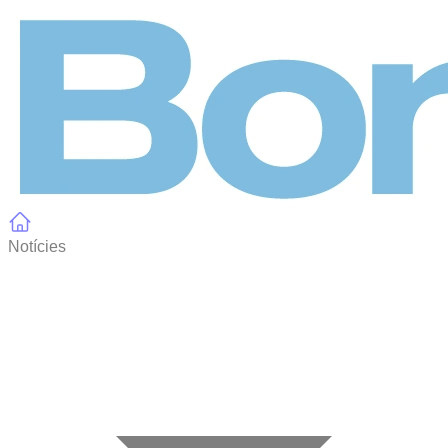
Panell de gestió de galetes
Notícies