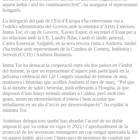
aquest àmbit i així ho continuarem fent”, ha assegurat el representant
hongarès.
La delegació del país de l’Est d’Europa s'ha entrevistata vui a
l’edifici administratiu del Govern amb la ministra d’Afers Exteriors,
Imma Tor; el cap de Govern, Xavier Espot; el secretari d’Estat per a
les relacions amb la UE, Landry Riba, i amb el síndic general,
Carles Ensenyat. Szijjártó, en la seva tercera visita a Andorra, també
s'ha trobat amb representants de la Cambra de Comerç, Indústria i
Serveis (CCIS) i Andorra Business.
Imma Tor ha destacat la cooperació entre els dos països en l’àmbit
del turisme, ja que un representant d’aquest país participarà en la
pròxima celebració del 12è Congrés mundial de turisme de neu,
muntanya i benestar, que acollirà Andorra el mes de març. “Pel que
fa al turisme de salut i benestar, molt rellevants a Hongria, ja que
disposen d’uns banys termals similars a Caldea, però molt més
grans, tenim un memoràndum d’entesa i hem acordat que
treballarem en un pla d’acció per desenvolupar-lo”, ha expliat la
ministra Tor.
Ambdues delegacions també han abordat l’acord de no doble
imposició que va entrar en vigor el 2022 i l’aprofundiment de la
protecció de les inversions estrangeres un cop estigui aprovada la llei
en aquest àmbit, així com l’intercanvi de permisos de conduir per