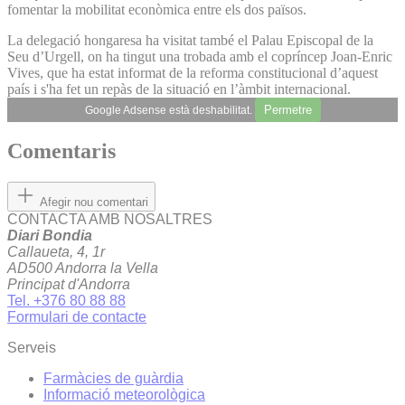
fomentar la mobilitat econòmica entre els dos països.
La delegació hongaresa ha visitat també el Palau Episcopal de la
Seu d’Urgell, on ha tingut una trobada amb el copríncep Joan-Enric
Vives, que ha estat informat de la reforma constitucional d’aquest
país i s'ha fet un repàs de la situació en l’àmbit internacional.
Permetre
Google Adsense està deshabilitat.
Comentaris
Afegir nou comentari
CONTACTA AMB NOSALTRES
Diari Bondia
Callaueta, 4, 1r
AD500 Andorra la Vella
Principat d'Andorra
Tel. +376 80 88 88
Formulari de contacte
Serveis
Farmàcies de guàrdia
Informació meteorològica