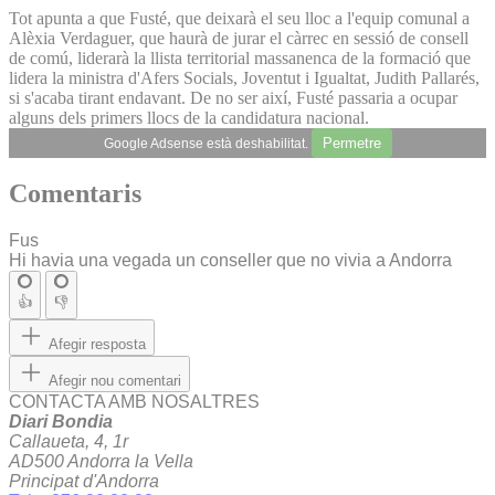
Tot apunta a que Fusté, que deixarà el seu lloc a l'equip comunal a
Alèxia Verdaguer, que haurà de jurar el càrrec en sessió de consell
de comú, liderarà la llista territorial massanenca de la formació que
lidera la ministra d'Afers Socials, Joventut i Igualtat, Judith Pallarés,
si s'acaba tirant endavant. De no ser així, Fusté passaria a ocupar
alguns dels primers llocs de la candidatura nacional.
Permetre
Google Adsense està deshabilitat.
Comentaris
Fus
Hi havia una vegada un conseller que no vivia a Andorra
👍
👎
Afegir resposta
Afegir nou comentari
CONTACTA AMB NOSALTRES
Diari Bondia
Callaueta, 4, 1r
AD500 Andorra la Vella
Principat d'Andorra