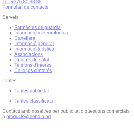
Tel. +376 80 88 88
Formulari de contacte
Serveis
Farmàcies de guàrdia
Informació meteorològica
Cartellera
Informació general
Informació turística
Associacions
Centres de salut
Telèfons d'interès
Enllaços d'interés
Tarifes
Tarifes publicitat
Tarifes classificats
Contacti amb nosaltres per publicitat o qüestions comercials
a
producte@bondia.ad