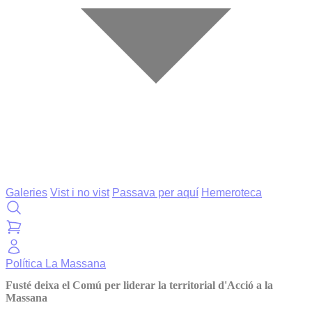
Galeries
Vist i no vist
Passava per aquí
Hemeroteca
Política
La Massana
Fusté deixa el Comú per liderar la territorial d'Acció a la
Massana