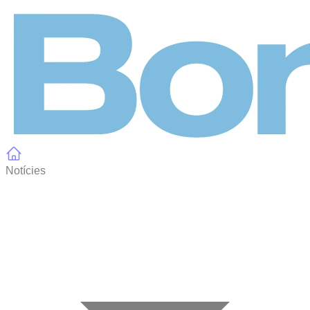
Panell de gestió de galetes
Notícies