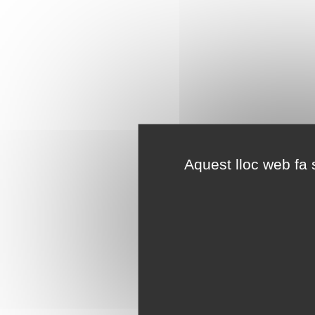
Aquest lloc web fa s