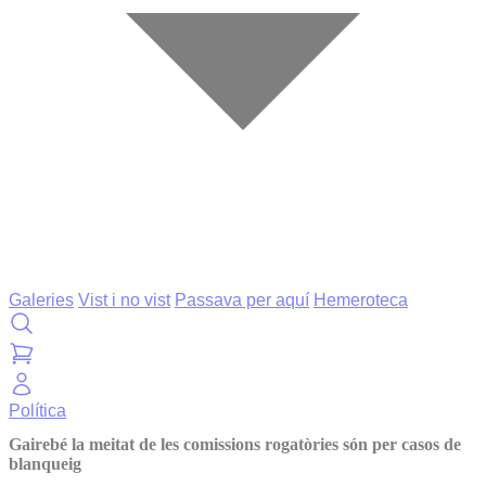
Galeries
Vist i no vist
Passava per aquí
Hemeroteca
Política
Gairebé la meitat de les comissions rogatòries són per casos de
blanqueig