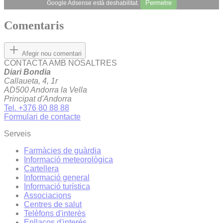
Permetre
Google Adsense està deshabilitat.
Comentaris
Afegir nou comentari
CONTACTA AMB NOSALTRES
Diari Bondia
Callaueta, 4, 1r
AD500 Andorra la Vella
Principat d'Andorra
Tel. +376 80 88 88
Formulari de contacte
Serveis
Farmàcies de guàrdia
Informació meteorològica
Cartellera
Informació general
Informació turística
Associacions
Centres de salut
Telèfons d'interès
Enllaços d'interés