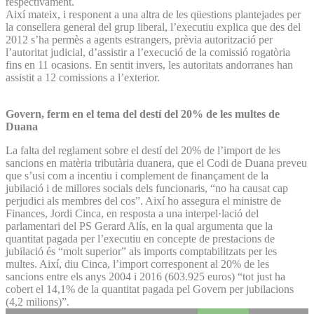
respectivament.
Així mateix, i responent a una altra de les qüestions plantejades per
la consellera general del grup liberal, l’executiu explica que des del
2012 s’ha permès a agents estrangers, prèvia autorització per
l’autoritat judicial, d’assistir a l’execució de la comissió rogatòria
fins en 11 ocasions. En sentit invers, les autoritats andorranes han
assistit a 12 comissions a l’exterior.
Govern, ferm en el tema del destí del 20% de les multes de
Duana
La falta del reglament sobre el destí del 20% de l’import de les
sancions en matèria tributària duanera, que el Codi de Duana preveu
que s’usi com a incentiu i complement de finançament de la
jubilació i de millores socials dels funcionaris, “no ha causat cap
perjudici als membres del cos”. Així ho assegura el ministre de
Finances, Jordi Cinca, en resposta a una interpel·lació del
parlamentari del PS Gerard Alís, en la qual argumenta que la
quantitat pagada per l’executiu en concepte de prestacions de
jubilació és “molt superior” als imports comptabilitzats per les
multes. Així, diu Cinca, l’import corresponent al 20% de les
sancions entre els anys 2004 i 2016 (603.925 euros) “tot just ha
cobert el 14,1% de la quantitat pagada pel Govern per jubilacions
(4,2 milions)”.