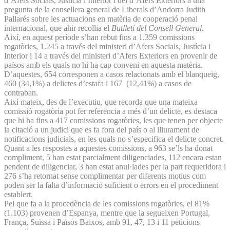
d’Afers Socials, Justícia i Interior i del d’Afers Exteriors a una
pregunta de la consellera general de Liberals d’Andorra Judith
Pallarés sobre les actuacions en matèria de cooperació penal
internacional, que ahir recollia el
Butlletí del Consell General.
Així, en aquest període s’han rebut fins a 1.359 comissions
rogatòries, 1.245 a través del ministeri d’Afers Socials, Justícia i
Interior i 14 a través del ministeri d’Afers Exteriors en provenir de
països amb els quals no hi ha cap conveni en aquesta matèria.
D’aquestes, 654 corresponen a casos relacionats amb el blanqueig,
460 (34,1%) a delictes d’estafa i 167 (12,41%) a casos de
contraban.
Així mateix, des de l’executiu, que recorda que una mateixa
comissió rogatòria pot fer referència a més d’un delicte, es destaca
que hi ha fins a 417 comissions rogatòries, les que tenen per objecte
la citació a un judici que es fa fora del país o al lliurament de
notificacions judicials, en les quals no s’especifica el delicte concret.
Quant a les respostes a aquestes comissions, a 963 se’ls ha donat
compliment, 5 han estat parcialment diligenciades, 112 encara estan
pendent de diligenciar, 3 han estat anul·lades per la part requeridora i
276 s’ha retornat sense complimentar per diferents motius com
poden ser la falta d’informació suficient o errors en el procediment
establert.
Pel que fa a la procedència de les comissions rogatòries, el 81%
(1.103) provenen d’Espanya, mentre que la segueixen Portugal,
França, Suïssa i Països Baixos, amb 91, 47, 13 i 11 peticions