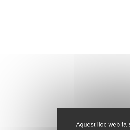
Aquest lloc web fa s