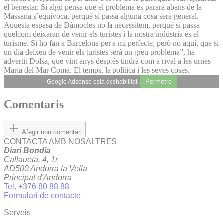
el benestar. Si algú pensa que el problema es pararà abans de la
Massana s’equivoca, perquè si passa alguna cosa serà general.
Aquesta espasa de Dàmocles no la necessitem, perquè si passa
quelcom deixaran de venir els turistes i la nostra indústria és el
turisme. Si ho fan a Barcelona per a mi perfecte, però no aquí, que si
un dia deixen de venir els turistes serà un greu problema”, ha
advertit Dolsa, que vint anys després tindrà com a rival a les urnes
Maria del Mar Coma. El temps, la política i les seves coses.
Permetre
Google Adsense està deshabilitat.
Comentaris
Afegir nou comentari
CONTACTA AMB NOSALTRES
Diari Bondia
Callaueta, 4, 1r
AD500 Andorra la Vella
Principat d'Andorra
Tel. +376 80 88 88
Formulari de contacte
Serveis