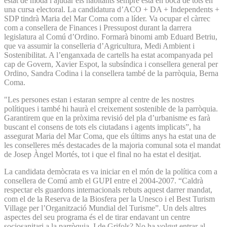
estat de moda i ajudar els habitants sempre està en boca de tots en
una cursa electoral. La candidatura d’ACO + DA + Independents +
SDP tindrà Maria del Mar Coma com a líder. Va ocupar el càrrec
com a consellera de Finances i Pressupost durant la darrera
legislatura al Comú d’Ordino. Formarà binomi amb Eduard Betriu,
que va assumir la conselleria d’Agricultura, Medi Ambient i
Sostenibilitat. A l’enganxada de cartells ha estat acompanyada pel
cap de Govern, Xavier Espot, la subsíndica i consellera general per
Ordino, Sandra Codina i la consellera també de la parròquia, Berna
Coma.
"Les persones estan i estaran sempre al centre de les nostres
polítiques i també hi haurà el creixement sostenible de la parròquia.
Garantirem que en la pròxima revisió del pla d’urbanisme es farà
buscant el consens de tots els ciutadans i agents implicats”, ha
assegurat Maria del Mar Coma, que els últims anys ha estat una de
les conselleres més destacades de la majoria comunal sota el mandat
de Josep Àngel Mortés, tot i que el final no ha estat el desitjat.
La candidata demòcrata es va iniciar en el món de la política com a
consellera de Comú amb el GUPI entre el 2004-2007. “Caldrà
respectar els guardons internacionals rebuts aquest darrer mandat,
com el de la Reserva de la Biosfera per la Unesco i el Best Turism
Village per l’Organització Mundial del Turisme”. Un dels altres
aspectes del seu programa és el de tirar endavant un centre
sociosanitari a la parròquia. I de Grifols? No ha volgut entrar al