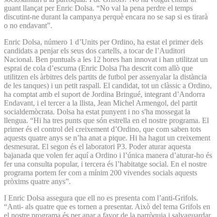
guant llançat per Enric Dolsa. “No val la pena perdre el temps
discutint-ne durant la campanya perquè encara no se sap si es tirarà
o no endavant”.
Enric Dolsa, número 1 d’Units per Ordino, ha estat el primer dels
candidats a penjar els seus dos cartells, a tocar de l’Auditori
Nacional. Ben puntuals a les 12 hores han innovat i han utilitzat un
esprai de cola d’escuma (Enric Dolsa l'ha descrit com allò que
utilitzen els àrbitres dels partits de futbol per assenyalar la distància
de les tanques) i un petit raspall. El candidat, tot un clàssic a Ordino,
ha comptat amb el suport de Jordina Bringué, integrant d’Andorra
Endavant, i el tercer a la llista, Jean Michel Armengol, del partit
socialdemòcrata. Dolsa ha estat punyent i no s'ha mossegat la
llengua. “Hi ha tres punts que són estrella en el nostre programa. El
primer és el control del creixement d’Ordino, que com saben tots
aquests quatre anys se n’ha anat a pique. Hi ha hagut un creixement
desmesurat. El segon és el laboratori P3. Poder aturar aquesta
bajanada que volen fer aquí a Ordino i l’única manera d’aturar-ho és
fer una consulta popular, i tercera és l’habitatge social. En el nostre
programa portem fer com a mínim 200 vivendes socials aquests
pròxims quatre anys”.
I Enric Dolsa assegura que ell no es presenta com l’anti-Grifols.
“Anti- als quatre que es tornen a presentar. Això del tema Grifols en
el nostre programa és per anar a favor de la parròquia i salvaguardar