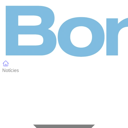
Panell de gestió de galetes
Notícies