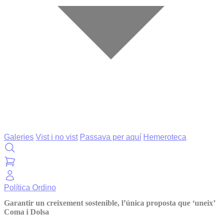
Galeries
Vist i no vist
Passava per aquí
Hemeroteca
Política
Ordino
Garantir un creixement sostenible, l’única proposta que ‘uneix’
Coma i Dolsa