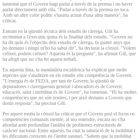
lamentat que el Govern hagi parlat a través de la premsa i no haver
parlat directament amb ella. "Parlar a través de la premsa no toca.
Amb un altre color polític s'hauria actuat d'una altra manera", ha
criticat.
Entrant en la qüestió tècnica dels estudis de càrrega, Gili ha
recriminat a l'executiu quina és la finalitat dels estudis. "Govern no
ha dit quin és l'objectiu dels estudis de càrrega, fa quatre anys que
ho demano i ningú m'ho ha sabut dir", ha declarat la cònsol. "Volem
créixer, podem créixer? Aquesta és la pregunta", ha afirmat Gili, que
ha afegit que no s'ha fet aquest treball.
En aquesta línia, la mandatària escaldenca ha explicat que molts
aspectes que s'analitzen en els estudis són competència de Govern.
"L'energia és de FEDA, per tant de Govern; la qüestió de
depuradores i clavegueram general i abocadors és de Govern;
educació, salut i mobilitat és de Govern", ha esmentat. "Hi ha moltes
competències que no són nostres, i per això demano a Govern que
donin resposta", ha precisat Gili.
Per aquest motiu la cònsol ha criticat que el Govern posi el focus en
competències comunals mentre, al seu entendre, encara no s'ha
abordat amb profunditat l'anàlisi de problemes estructurals de
caràcter nacional. Entre aquests, ha citat la saturació de la mobilitat i
les dificultats creixents en l'àmbit sanitari. "Sabem que la mobilitat