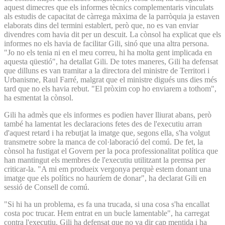
aquest dimecres que els informes tècnics complementaris vinculats
als estudis de capacitat de càrrega màxima de la parròquia ja estaven
elaborats dins del termini establert, però que, no es van enviar
divendres com havia dit per un descuit. La cònsol ha explicat que els
informes no els havia de facilitar Gili, sinó que una altra persona.
"Jo no els tenia ni en el meu correu, hi ha molta gent implicada en
aquesta qüestió", ha detallat Gili. De totes maneres, Gili ha defensat
que dilluns es van tramitar a la directora del ministre de Territori i
Urbanisme, Raul Farré, malgrat que el ministre digués uns dies més
tard que no els havia rebut. "El pròxim cop ho enviarem a tothom",
ha esmentat la cònsol.
Gili ha admès que els informes es podien haver lliurat abans, però
també ha lamentat les declaracions fetes des de l'executiu arran
d'aquest retard i ha rebutjat la imatge que, segons ella, s'ha volgut
transmetre sobre la manca de col·laboració del comú. De fet, la
cònsol ha fustigat el Govern per la poca professionalitat política que
han mantingut els membres de l'executiu utilitzant la premsa per
criticar-la. "A mi em produeix vergonya perquè estem donant una
imatge que els polítics no hauríem de donar", ha declarat Gili en
sessió de Consell de comú.
"Si hi ha un problema, es fa una trucada, si una cosa s'ha encallat
costa poc trucar. Hem entrat en un bucle lamentable", ha carregat
contra l'executiu. Gili ha defensat que no va dir cap mentida i ha