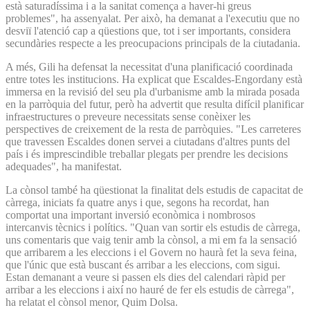
està saturadíssima i a la sanitat comença a haver-hi greus
problemes", ha assenyalat. Per això, ha demanat a l'executiu que no
desviï l'atenció cap a qüestions que, tot i ser importants, considera
secundàries respecte a les preocupacions principals de la ciutadania.
A més, Gili ha defensat la necessitat d'una planificació coordinada
entre totes les institucions. Ha explicat que Escaldes-Engordany està
immersa en la revisió del seu pla d'urbanisme amb la mirada posada
en la parròquia del futur, però ha advertit que resulta difícil planificar
infraestructures o preveure necessitats sense conèixer les
perspectives de creixement de la resta de parròquies. "Les carreteres
que travessen Escaldes donen servei a ciutadans d'altres punts del
país i és imprescindible treballar plegats per prendre les decisions
adequades", ha manifestat.
La cònsol també ha qüestionat la finalitat dels estudis de capacitat de
càrrega, iniciats fa quatre anys i que, segons ha recordat, han
comportat una important inversió econòmica i nombrosos
intercanvis tècnics i polítics. "Quan van sortir els estudis de càrrega,
uns comentaris que vaig tenir amb la cònsol, a mi em fa la sensació
que arribarem a les eleccions i el Govern no haurà fet la seva feina,
que l'únic que està buscant és arribar a les eleccions, com sigui.
Estan demanant a veure si passen els dies del calendari ràpid per
arribar a les eleccions i així no hauré de fer els estudis de càrrega",
ha relatat el cònsol menor, Quim Dolsa.