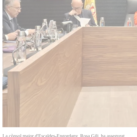
La cònsol major d'Escaldes-Engordany, Rosa Gili, ha assegurat