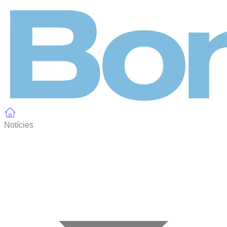
Panell de gestió de galetes
Notícies