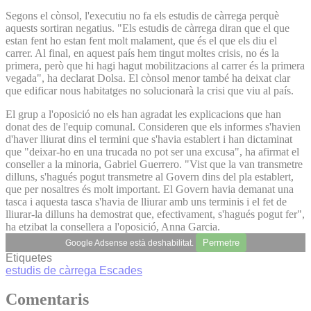
Segons el cònsol, l'executiu no fa els estudis de càrrega perquè
aquests sortiran negatius. "Els estudis de càrrega diran que el que
estan fent ho estan fent molt malament, que és el que els diu el
carrer. Al final, en aquest país hem tingut moltes crisis, no és la
primera, però que hi hagi hagut mobilitzacions al carrer és la primera
vegada", ha declarat Dolsa. El cònsol menor també ha deixat clar
que edificar nous habitatges no solucionarà la crisi que viu al país.
El grup a l'oposició no els han agradat les explicacions que han
donat des de l'equip comunal. Consideren que els informes s'havien
d'haver lliurat dins el termini que s'havia establert i han dictaminat
que "deixar-ho en una trucada no pot ser una excusa", ha afirmat el
conseller a la minoria, Gabriel Guerrero. "Vist que la van transmetre
dilluns, s'hagués pogut transmetre al Govern dins del pla establert,
que per nosaltres és molt important. El Govern havia demanat una
tasca i aquesta tasca s'havia de lliurar amb uns terminis i el fet de
lliurar-la dilluns ha demostrat que, efectivament, s'hagués pogut fer",
ha etzibat la consellera a l'oposició, Anna Garcia.
Permetre
Google Adsense està deshabilitat.
Etiquetes
estudis de càrrega
Escades
Comentaris