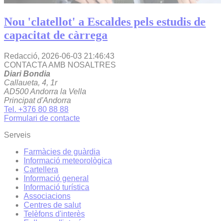
Nou 'clatellot' a Escaldes pels estudis de
capacitat de càrrega
Redacció,
2026-06-03 21:46:43
CONTACTA AMB NOSALTRES
Diari Bondia
Callaueta, 4, 1r
AD500 Andorra la Vella
Principat d'Andorra
Tel. +376 80 88 88
Formulari de contacte
Serveis
Farmàcies de guàrdia
Informació meteorològica
Cartellera
Informació general
Informació turística
Associacions
Centres de salut
Telèfons d'interès