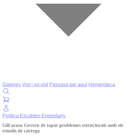
Galeries
Vist i no vist
Passava per aquí
Hemeroteca
Política
Escaldes-Engordany
Gili acusa Govern de tapar problemes estructurals amb els
estudis de càrrega