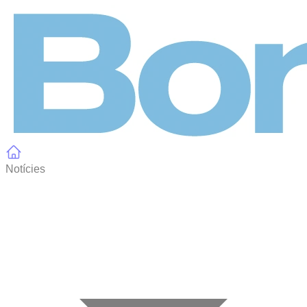
Panell de gestió de galetes
Notícies