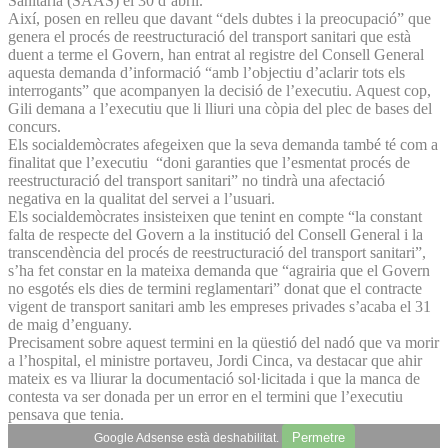
Sanitària (SAAS) el 30 d’abril.
Així, posen en relleu que davant “dels dubtes i la preocupació” que
genera el procés de reestructuració del transport sanitari que està
duent a terme el Govern, han entrat al registre del Consell General
aquesta demanda d’informació “amb l’objectiu d’aclarir tots els
interrogants” que acompanyen la decisió de l’executiu. Aquest cop,
Gili demana a l’executiu que li lliuri una còpia del plec de bases del
concurs.
Els socialdemòcrates afegeixen que la seva demanda també té com a
finalitat que l’executiu “doni garanties que l’esmentat procés de
reestructuració del transport sanitari” no tindrà una afectació
negativa en la qualitat del servei a l’usuari.
Els socialdemòcrates insisteixen que tenint en compte “la constant
falta de respecte del Govern a la institució del Consell General i la
transcendència del procés de reestructuració del transport sanitari”,
s’ha fet constar en la mateixa demanda que “agrairia que el Govern
no esgotés els dies de termini reglamentari” donat que el contracte
vigent de transport sanitari amb les empreses privades s’acaba el 31
de maig d’enguany.
Precisament sobre aquest termini en la qüestió del nadó que va morir
a l’hospital, el ministre portaveu, Jordi Cinca, va destacar que ahir
mateix es va lliurar la documentació sol·licitada i que la manca de
contesta va ser donada per un error en el termini que l’executiu
pensava que tenia.
Permetre
Google Adsense està deshabilitat.