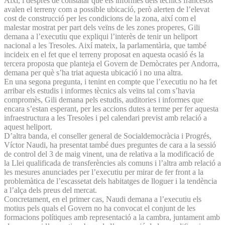
Així, i després de constatar que els informes dels tècnics francesos
avalen el terreny com a possible ubicació, però alerten de l’elevat
cost de construcció per les condicions de la zona, així com el
malestar mostrat per part dels veïns de les zones properes, Gili
demana a l’executiu que expliqui l’interès de tenir un heliport
nacional a les Tresoles. Així mateix, la parlamentària, que també
incideix en el fet que el terreny proposat en aquesta ocasió és la
tercera proposta que planteja el Govern de Demòcrates per Andorra,
demana per què s’ha triat aquesta ubicació i no una altra.
En una segona pregunta, i tenint en compte que l’executiu no ha fet
arribar els estudis i informes tècnics als veïns tal com s’havia
compromès, Gili demana pels estudis, auditories i informes que
encara s’estan esperant, per les accions dutes a terme per fer aquesta
infraestructura a les Tresoles i pel calendari previst amb relació a
aquest heliport.
D’altra banda, el conseller general de Socialdemocràcia i Progrés,
Víctor Naudi, ha presentat també dues preguntes de cara a la sessió
de control del 3 de maig vinent, una de relativa a la modificació de
la Llei qualificada de transferències als comuns i l’altra amb relació a
les mesures anunciades per l’executiu per mirar de fer front a la
problemàtica de l’escassetat dels habitatges de lloguer i la tendència
a l’alça dels preus del mercat.
Concretament, en el primer cas, Naudi demana a l’executiu els
motius pels quals el Govern no ha convocat el conjunt de les
formacions polítiques amb representació a la cambra, juntament amb