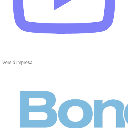
Versió impresa