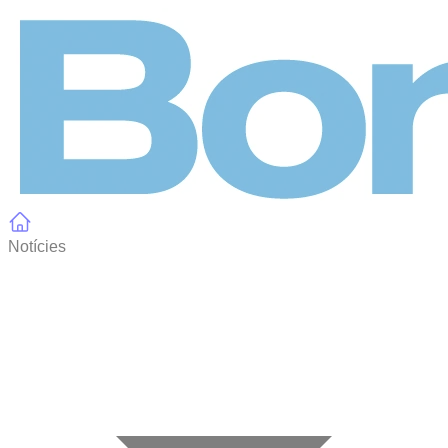
Panell de gestió de galetes
Notícies