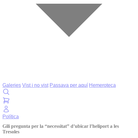
Galeries
Vist i no vist
Passava per aquí
Hemeroteca
Política
Gili pregunta per la “necessitat” d’ubicar l’heliport a les
Tresoles