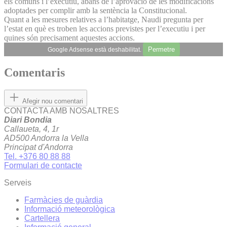
els comuns i l’executiu, abans de l’aprovació de les modificacions
adoptades per complir amb la sentència la Constitucional.
Quant a les mesures relatives a l’habitatge, Naudi pregunta per
l’estat en què es troben les accions previstes per l’executiu i per
quines són precisament aquestes accions.
Permetre
Google Adsense està deshabilitat.
Comentaris
Afegir nou comentari
CONTACTA AMB NOSALTRES
Diari Bondia
Callaueta, 4, 1r
AD500 Andorra la Vella
Principat d'Andorra
Tel. +376 80 88 88
Formulari de contacte
Serveis
Farmàcies de guàrdia
Informació meteorològica
Cartellera