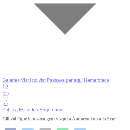
Galeries
Vist i no vist
Passava per aquí
Hemeroteca
Política
Escaldes-Engordany
Gili vol “que la nostra gent visqui a Andorra i no a la Seu”