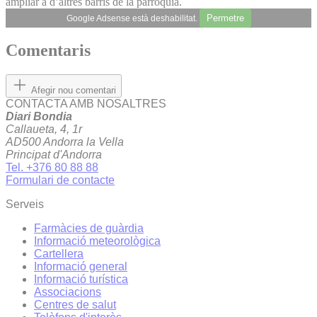
ampliar a d’altres barris de la parròquia.
Permetre
Google Adsense està deshabilitat.
Comentaris
Afegir nou comentari
CONTACTA AMB NOSALTRES
Diari Bondia
Callaueta, 4, 1r
AD500 Andorra la Vella
Principat d'Andorra
Tel. +376 80 88 88
Formulari de contacte
Serveis
Farmàcies de guàrdia
Informació meteorològica
Cartellera
Informació general
Informació turística
Associacions
Centres de salut