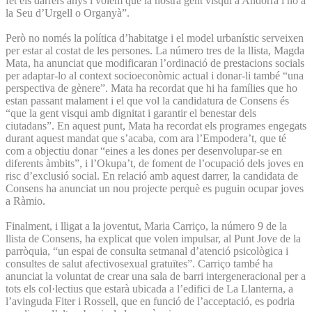
fet els darrers anys i volem que la nostra gent visqui a Andorra i no a
la Seu d’Urgell o Organyà”.
Però no només la política d’habitatge i el model urbanístic serveixen
per estar al costat de les persones. La número tres de la llista, Magda
Mata, ha anunciat que modificaran l’ordinació de prestacions socials
per adaptar-lo al context socioeconòmic actual i donar-li també “una
perspectiva de gènere”. Mata ha recordat que hi ha famílies que ho
estan passant malament i el que vol la candidatura de Consens és
“que la gent visqui amb dignitat i garantir el benestar dels
ciutadans”. En aquest punt, Mata ha recordat els programes engegats
durant aquest mandat que s’acaba, com ara l’Empodera’t, que té
com a objectiu donar “eines a les dones per desenvolupar-se en
diferents àmbits”, i l’Okupa’t, de foment de l’ocupació dels joves en
risc d’exclusió social. En relació amb aquest darrer, la candidata de
Consens ha anunciat un nou projecte perquè es puguin ocupar joves
a Ràmio.
Finalment, i lligat a la joventut, Maria Carriço, la número 9 de la
llista de Consens, ha explicat que volen impulsar, al Punt Jove de la
parròquia, “un espai de consulta setmanal d’atenció psicològica i
consultes de salut afectivosexual gratuïtes”. Carriço també ha
anunciat la voluntat de crear una sala de barri intergeneracional per a
tots els col·lectius que estarà ubicada a l’edifici de La Llanterna, a
l’avinguda Fiter i Rossell, que en funció de l’acceptació, es podria