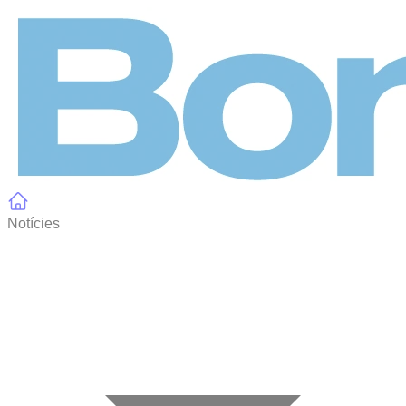
Panell de gestió de galetes
Notícies