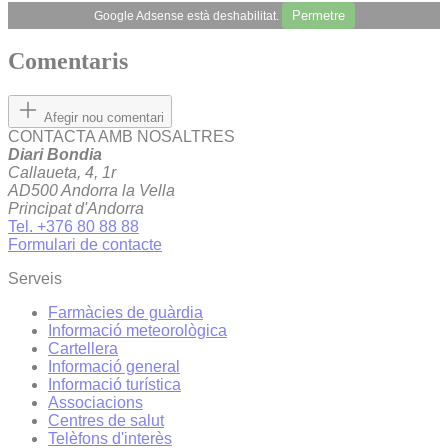
Permetre
Google Adsense està deshabilitat.
Comentaris
Afegir nou comentari
CONTACTA AMB NOSALTRES
Diari Bondia
Callaueta, 4, 1r
AD500 Andorra la Vella
Principat d'Andorra
Tel. +376 80 88 88
Formulari de contacte
Serveis
Farmàcies de guàrdia
Informació meteorològica
Cartellera
Informació general
Informació turística
Associacions
Centres de salut
Telèfons d'interès