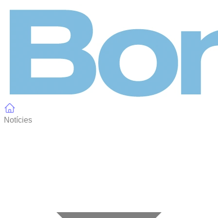
Panell de gestió de galetes
Notícies