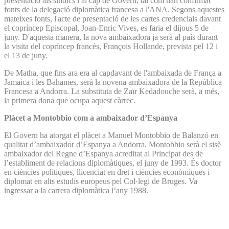
presentació als síndics i al cap de Govern, tal com han confirmat
fonts de la delegació diplomàtica francesa a l'ANA. Segons aquestes
mateixes fonts, l'acte de presentació de les cartes credencials davant
el copríncep Episcopal, Joan-Enric Vives, es faria el dijous 5 de
juny. D'aquesta manera, la nova ambaixadora ja serà al país durant
la visita del copríncep francès, François Hollande, prevista pel 12 i
el 13 de juny.
De Matha, que fins ara era al capdavant de l'ambaixada de França a
Jamaica i les Bahames, serà la novena ambaixadora de la República
Francesa a Andorra. La substituta de Zaïr Kedadouche serà, a més,
la primera dona que ocupa aquest càrrec.
Plàcet a Montobbio com a ambaixador d’Espanya
El Govern ha atorgat el plàcet a Manuel Montobbio de Balanzó en
qualitat d’ambaixador d’Espanya a Andorra. Montobbio serà el sisè
ambaixador del Regne d’Espanya acreditat al Principat des de
l’establiment de relacions diplomàtiques, el juny de 1993. És doctor
en ciències polítiques, llicenciat en dret i ciències econòmiques i
diplomat en alts estudis europeus pel Col·legi de Bruges. Va
ingressar a la carrera diplomàtica l’any 1988.