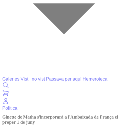
Galeries
Vist i no vist
Passava per aquí
Hemeroteca
Política
Ginette de Matha s'incorporarà a l'Ambaixada de França el
proper 1 de juny