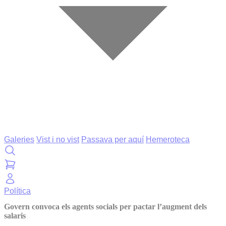
Galeries
Vist i no vist
Passava per aquí
Hemeroteca
Política
Govern convoca els agents socials per pactar l’augment dels
salaris