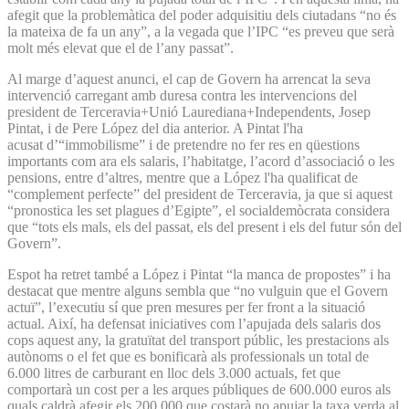
afegit que la problemàtica del poder adquisitiu dels ciutadans “no és
la mateixa de fa un any”, a la vegada que l’IPC “es preveu que serà
molt més elevat que el de l’any passat”.
Al marge d’aquest anunci, el cap de Govern ha arrencat la seva
intervenció carregant amb duresa contra les intervencions del
president de Terceravia+Unió Laurediana+Independents, Josep
Pintat, i de Pere López del dia anterior. A Pintat l'ha
acusat d’“immobilisme” i de pretendre no fer res en qüestions
importants com ara els salaris, l’habitatge, l’acord d’associació o les
pensions, entre d’altres, mentre que a López l'ha qualificat de
“complement perfecte” del president de Terceravia, ja que si aquest
“pronostica les set plagues d’Egipte”, el socialdemòcrata considera
que “tots els mals, els del passat, els del present i els del futur són del
Govern”.
Espot ha retret també a López i Pintat “la manca de propostes” i ha
destacat que mentre alguns sembla que “no vulguin que el Govern
actuï”, l’executiu sí que pren mesures per fer front a la situació
actual. Així, ha defensat iniciatives com l’apujada dels salaris dos
cops aquest any, la gratuïtat del transport públic, les prestacions als
autònoms o el fet que es bonificarà als professionals un total de
6.000 litres de carburant en lloc dels 3.000 actuals, fet que
comportarà un cost per a les arques públiques de 600.000 euros als
quals caldrà afegir els 200.000 que costarà no apujar la taxa verda al