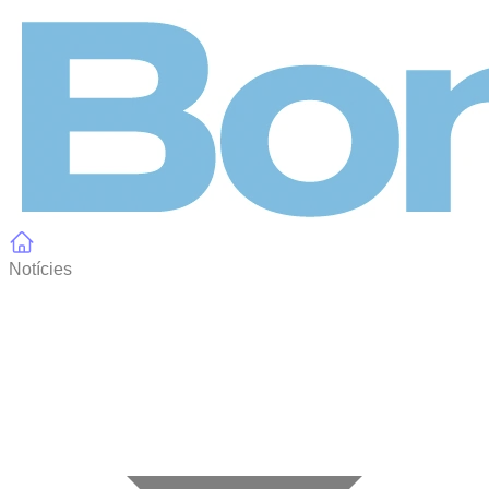
Panell de gestió de galetes
Notícies