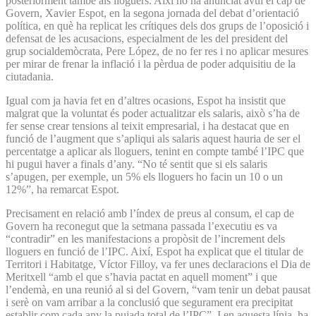
posteriorment també als lloguers. Així ho ha anunciat avui el cap de
Govern, Xavier Espot, en la segona jornada del debat d’orientació
política, en què ha replicat les crítiques dels dos grups de l’oposició i
defensat de les acusacions, especialment de les del president del
grup socialdemòcrata, Pere López, de no fer res i no aplicar mesures
per mirar de frenar la inflació i la pèrdua de poder adquisitiu de la
ciutadania.
Igual com ja havia fet en d’altres ocasions, Espot ha insistit que
malgrat que la voluntat és poder actualitzar els salaris, això s’ha de
fer sense crear tensions al teixit empresarial, i ha destacat que en
funció de l’augment que s’apliqui als salaris aquest hauria de ser el
percentatge a aplicar als lloguers, tenint en compte també l’IPC que
hi pugui haver a finals d’any. “No té sentit que si els salaris
s’apugen, per exemple, un 5% els lloguers ho facin un 10 o un
12%”, ha remarcat Espot.
Precisament en relació amb l’índex de preus al consum, el cap de
Govern ha reconegut que la setmana passada l’executiu es va
“contradir” en les manifestacions a propòsit de l’increment dels
lloguers en funció de l’IPC. Així, Espot ha explicat que el titular de
Territori i Habitatge, Víctor Filloy, va fer unes declaracions el Dia de
Meritxell “amb el que s’havia pactat en aquell moment” i que
l’endemà, en una reunió al si del Govern, “vam tenir un debat pausat
i serè on vam arribar a la conclusió que segurament era precipitat
establir com cada any la pujada total de l’IPC”. I en aquesta línia, ha