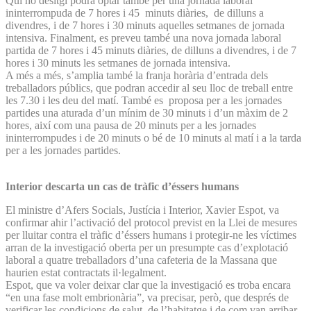
Qui ho desitgi podrà optar també per una jornada laboral
ininterrompuda de 7 hores i 45 minuts diàries, de dilluns a
divendres, i de 7 hores i 30 minuts aquelles setmanes de jornada
intensiva. Finalment, es preveu també una nova jornada laboral
partida de 7 hores i 45 minuts diàries, de dilluns a divendres, i de 7
hores i 30 minuts les setmanes de jornada intensiva.
A més a més, s’amplia també la franja horària d’entrada dels
treballadors públics, que podran accedir al seu lloc de treball entre
les 7.30 i les deu del matí. També es proposa per a les jornades
partides una aturada d’un mínim de 30 minuts i d’un màxim de 2
hores, així com una pausa de 20 minuts per a les jornades
ininterrompudes i de 20 minuts o bé de 10 minuts al matí i a la tarda
per a les jornades partides.
Interior descarta un cas de tràfic d’éssers humans
El ministre d’Afers Socials, Justícia i Interior, Xavier Espot, va
confirmar ahir l’activació del protocol previst en la Llei de mesures
per lluitar contra el tràfic d’éssers humans i protegir-ne les víctimes
arran de la investigació oberta per un presumpte cas d’explotació
laboral a quatre treballadors d’una cafeteria de la Massana que
haurien estat contractats il·legalment.
Espot, que va voler deixar clar que la investigació es troba encara
“en una fase molt embrionària”, va precisar, però, que després de
verificar les condicions de salut, de l’habitatge i de com van arribar