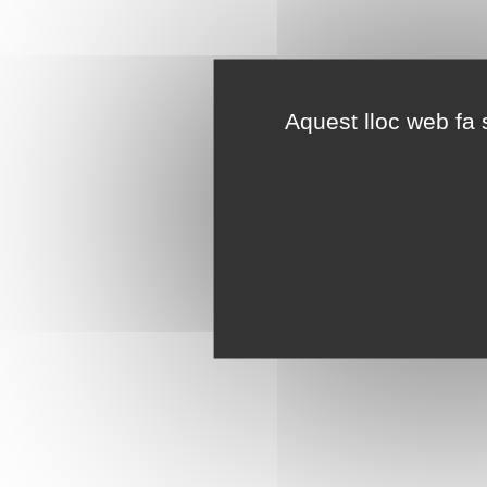
Aquest lloc web fa s