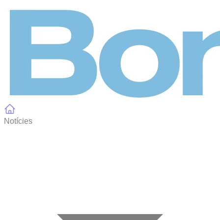
Panell de gestió de galetes
Notícies