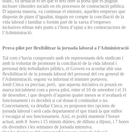
blanc, va destacar el fet que el text obre la porta que es puguin
incloure clàusules socials en els processos de contractació pública.
D’aquesta manera, va continuar el ministre, aquelles empreses que
disposin de plans d’igualtat, tinguin en compte la conciliació de la
vida laboral i familiar o formin part de la xarxa d’empreses
inclusives rebran més punts a l’hora d’optar a les contractacions de
l’Administració.
Prova pilot per flexibilitzar la jornada laboral a l’Administració
Tal com s’havia compromès amb els representants dels sindicats i
amb la voluntat de promoure la conciliació de la vida laboral i
personal dels treballadors públics, el Govern va acordar ahir una
flexibilització de la jornada laboral del personal del cos general de
l’Administració, segons va informar el ministre portaveu.
Jordi Cinca va precisar, però, que aquesta iniciativa es posarà en
marxa inicialment com a prova pilot, entre el 10 de setembre i el 31
de desembre, i que després d’aquests quatre mesos se n’avaluarà el
funcionament i es decidirà si cal donar-li continuïtat o no.
Concretament, va detallar Cinca, es proposen tres opcions de
jornada laboral i serà cada departament el que triarà la que millor
s’escaigui al seu funcionament. Així, es podrà mantenir l’horari
actual, amb 8 hores i 15 minuts diàries, de dilluns a dijous, i 7 hores
els divendres i les setmanes de jornada intensiva.