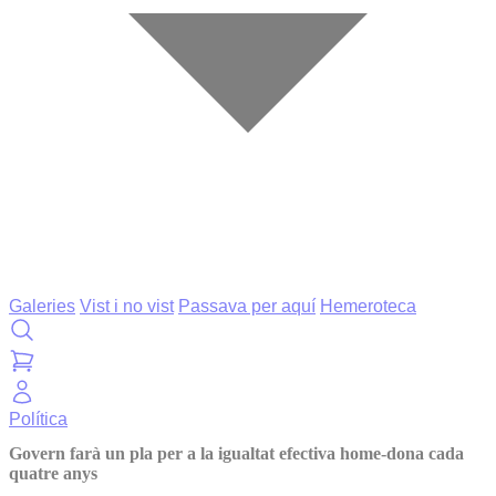
Galeries
Vist i no vist
Passava per aquí
Hemeroteca
Política
Govern farà un pla per a la igualtat efectiva home-dona cada
quatre anys