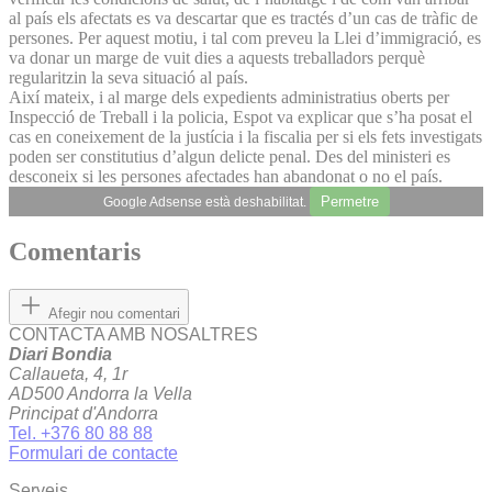
al país els afectats es va descartar que es tractés d’un cas de tràfic de
persones. Per aquest motiu, i tal com preveu la Llei d’immigració, es
va donar un marge de vuit dies a aquests treballadors perquè
regularitzin la seva situació al país.
Així mateix, i al marge dels expedients administratius oberts per
Inspecció de Treball i la policia, Espot va explicar que s’ha posat el
cas en coneixement de la justícia i la fiscalia per si els fets investigats
poden ser constitutius d’algun delicte penal. Des del ministeri es
desconeix si les persones afectades han abandonat o no el país.
Permetre
Google Adsense està deshabilitat.
Comentaris
Afegir nou comentari
CONTACTA AMB NOSALTRES
Diari Bondia
Callaueta, 4, 1r
AD500 Andorra la Vella
Principat d'Andorra
Tel. +376 80 88 88
Formulari de contacte
Serveis