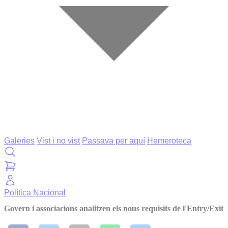
Galeries
Vist i no vist
Passava per aquí
Hemeroteca
Política
Nacional
Govern i associacions analitzen els nous requisits de l'Entry/Exit