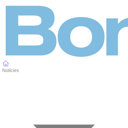
Panell de gestió de galetes
Notícies