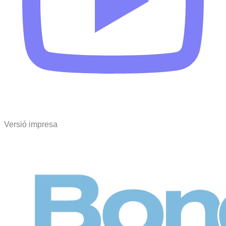
Versió impresa