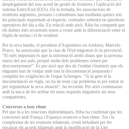
desplegament del nou acord de gestió de fronteres i l'aplicació del
sistema Entry/Exit (EES). En la trobada, les associacions de
residents argentins, peruans i colombians han traslladat quines són
les principals inquietuds al respecte, centrades sobretot en qüestions
operatives del dia a dia. En relació amb això, Riba ha compartit que
els dubtes més recurrents tenen a veure amb la diferenciació entre el
règim de turista i el de resident.
Per la seva banda, el president d'Argentinos en Andorra, Marcelo
Ponce, ha assenyalat que la clau de l'èxit migratori és la prevenció:
“El més important és que la informació arribi abans que la persona
marxi del seu país, perquè molts dels problemes venen per
desconeixement”. És per això que des de l'entitat s'insisteix que els
migrants han de viatjar amb tota la documentació preparada i
complint les exigències de l'espai Schengen. "Si la gent té la
documentació en regla, no ha de tenir cap problema ni per entrar ni
per regularitzar la seva situació", ha recordat. Per això continuaran
amb la tasca de fer arribar els nous requisits migratoris als seus
compatriotes.
Converses a bon ritme
Pel que fa a les relacions diplomàtiques, Riba ha confirmat que les
converses amb França i Espanya avancen a bon ritme. Tot i la
complexitat de les reunions trilaterals, s'està treballant per fer
encaixar els acords bilaterals amb la modificació de la Llei