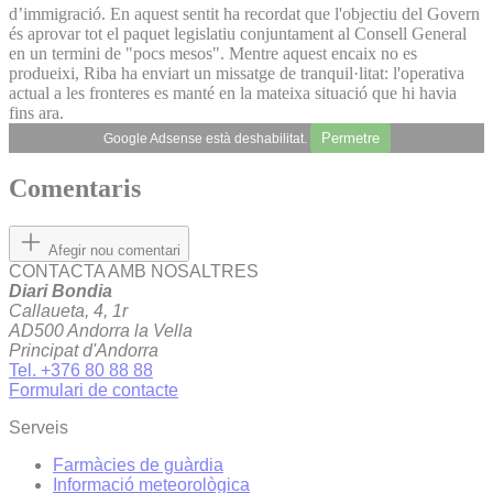
d’immigració. En aquest sentit ha recordat que l'objectiu del Govern
és aprovar tot el paquet legislatiu conjuntament al Consell General
en un termini de "pocs mesos". Mentre aquest encaix no es
produeixi, Riba ha enviart un missatge de tranquil·litat: l'operativa
actual a les fronteres es manté en la mateixa situació que hi havia
fins ara.
Permetre
Google Adsense està deshabilitat.
Comentaris
Afegir nou comentari
CONTACTA AMB NOSALTRES
Diari Bondia
Callaueta, 4, 1r
AD500 Andorra la Vella
Principat d'Andorra
Tel. +376 80 88 88
Formulari de contacte
Serveis
Farmàcies de guàrdia
Informació meteorològica