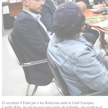
El secretari d’Estat per a les Relacions amb la Unió Europea,
Landry Riba, ha iniciat avui una ronda de trobades per explicar el