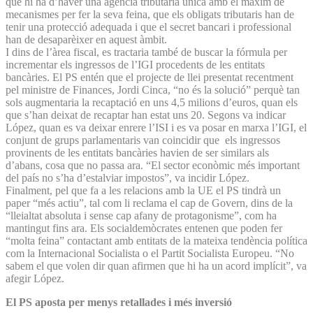
que hi ha d’haver una agència tributària única amb el màxim de
mecanismes per fer la seva feina, que els obligats tributaris han de
tenir una protecció adequada i que el secret bancari i professional
han de desaparèixer en aquest àmbit.
I dins de l’àrea fiscal, es tractaria també de buscar la fórmula per
incrementar els ingressos de l’IGI procedents de les entitats
bancàries. El PS entén que el projecte de llei presentat recentment
pel ministre de Finances, Jordi Cinca, “no és la solució” perquè tan
sols augmentaria la recaptació en uns 4,5 milions d’euros, quan els
que s’han deixat de recaptar han estat uns 20. Segons va indicar
López, quan es va deixar enrere l’ISI i es va posar en marxa l’IGI, el
conjunt de grups parlamentaris van coincidir que els ingressos
provinents de les entitats bancàries havien de ser similars als
d’abans, cosa que no passa ara. “El sector econòmic més important
del país no s’ha d’estalviar impostos”, va incidir López.
Finalment, pel que fa a les relacions amb la UE el PS tindrà un
paper “més actiu”, tal com li reclama el cap de Govern, dins de la
“lleialtat absoluta i sense cap afany de protagonisme”, com ha
mantingut fins ara. Els socialdemòcrates entenen que poden fer
“molta feina” contactant amb entitats de la mateixa tendència política
com la Internacional Socialista o el Partit Socialista Europeu. “No
sabem el que volen dir quan afirmen que hi ha un acord implícit”, va
afegir López.
El PS aposta per menys retallades i més inversió