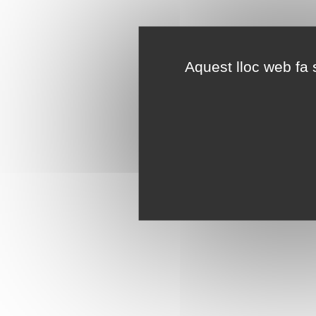
Aquest lloc web fa s