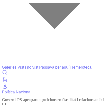
Galeries
Vist i no vist
Passava per aquí
Hemeroteca
Política
Nacional
Govern i PS aproparan posicions en fiscalitat i relacions amb la
UE