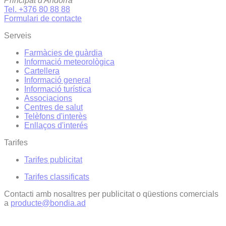
Principat d'Andorra
Tel. +376 80 88 88
Formulari de contacte
Serveis
Farmàcies de guàrdia
Informació meteorològica
Cartellera
Informació general
Informació turística
Associacions
Centres de salut
Telèfons d'interès
Enllaços d'interés
Tarifes
Tarifes publicitat
Tarifes classificats
Contacti amb nosaltres per publicitat o qüestions comercials
a
producte@bondia.ad