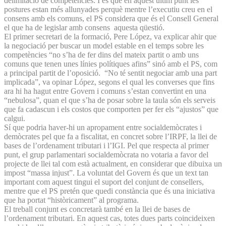
delimitació de competències. I és que en aquest últim punt les
postures estan més allunyades perquè mentre l’executiu creu en el
consens amb els comuns, el PS considera que és el Consell General
el que ha de legislar amb consens aquesta qüestió.
El primer secretari de la formació, Pere López, va explicar ahir que
la negociació per buscar un model estable en el temps sobre les
competències “no s’ha de fer dins del mateix partit o amb uns
comuns que tenen unes línies polítiques afins” sinó amb el PS, com
a principal partit de l’oposició. “No té sentit negociar amb una part
implicada”, va opinar López, segons el qual les converses que fins
ara hi ha hagut entre Govern i comuns s’estan convertint en una
“nebulosa”, quan el que s’ha de posar sobre la taula són els serveis
que fa cadascun i els costos que comporten per fer els “ajustos” que
calgui.
Sí que podria haver-hi un apropament entre socialdemòcrates i
demòcrates pel que fa a fiscalitat, en concret sobre l’IRPF, la llei de
bases de l’ordenament tributari i l’IGI. Pel que respecta al primer
punt, el grup parlamentari socialdemòcrata no votaria a favor del
projecte de llei tal com està actualment, en considerar que dibuixa un
impost “massa injust”. La voluntat del Govern és que un text tan
important com aquest tingui el suport del conjunt de consellers,
mentre que el PS pretén que quedi constància que és una iniciativa
que ha portat “històricament” al programa.
El treball conjunt es concretarà també en la llei de bases de
l’ordenament tributari. En aquest cas, totes dues parts coincideixen