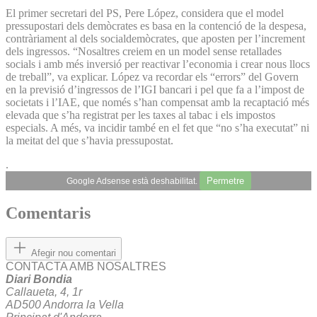
El primer secretari del PS, Pere López, considera que el model
pressupostari dels demòcrates es basa en la contenció de la despesa,
contràriament al dels socialdemòcrates, que aposten per l’increment
dels ingressos. “Nosaltres creiem en un model sense retallades
socials i amb més inversió per reactivar l’economia i crear nous llocs
de treball”, va explicar. López va recordar els “errors” del Govern
en la previsió d’ingressos de l’IGI bancari i pel que fa a l’impost de
societats i l’IAE, que només s’han compensat amb la recaptació més
elevada que s’ha registrat per les taxes al tabac i els impostos
especials. A més, va incidir també en el fet que “no s’ha executat” ni
la meitat del que s’havia pressupostat.
.
Permetre
Google Adsense està deshabilitat.
Comentaris
Afegir nou comentari
CONTACTA AMB NOSALTRES
Diari Bondia
Callaueta, 4, 1r
AD500 Andorra la Vella