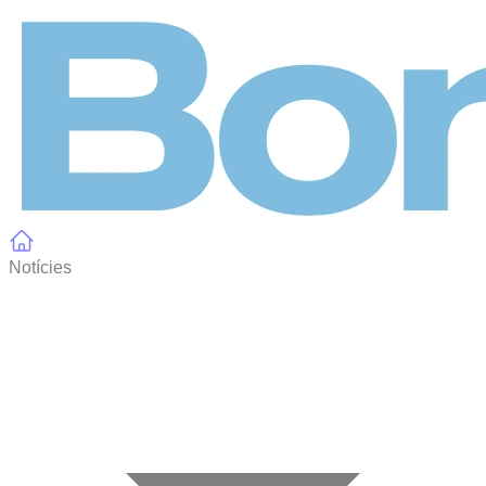
Panell de gestió de galetes
Notícies