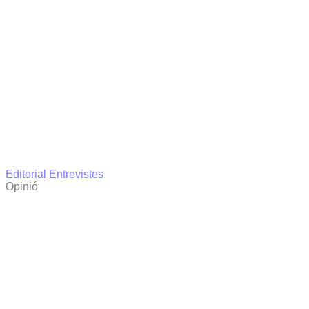
Editorial
Entrevistes
Opinió