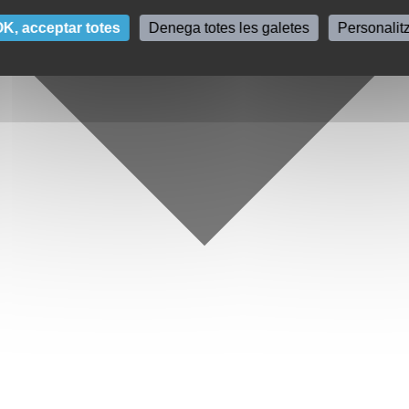
K, acceptar totes
Denega totes les galetes
Personalit