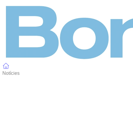
Panell de gestió de galetes
Notícies