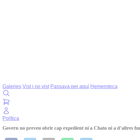
Galeries
Vist i no vist
Passava per aquí
Hemeroteca
Política
Govern no preveu obrir cap expedient ni a Chato ni a d’altres fu