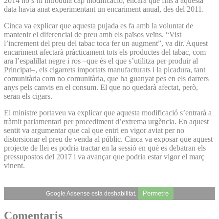
2014 no s’hi introduïa cap modificació, encara que fins a aquesta
data havia anat experimentant un encariment anual, des del 2011.
Cinca va explicar que aquesta pujada es fa amb la voluntat de
mantenir el diferencial de preu amb els països veïns. “Vist
l’increment del preu del tabac toca fer un augment”, va dir. Aquest
encariment afectarà pràcticament tots els productes del tabac, com
ara l’espalillat negre i ros –que és el que s’utilitza per produir al
Principat–, els cigarrets importats manufacturats i la picadura, tant
comunitària com no comunitària, que ha guanyat pes en els darrers
anys pels canvis en el consum. El que no quedarà afectat, però,
seran els cigars.
El ministre portaveu va explicar que aquesta modificació s’entrarà a
tràmit parlamentari per procediment d’extrema urgència. En aquest
sentit va argumentar que cal que entri en vigor aviat per no
distorsionar el preu de venda al públic. Cinca va exposar que aquest
projecte de llei es podria tractar en la sessió en què es debatran els
pressupostos del 2017 i va avançar que podria estar vigor el març
vinent.
Permetre
Google Adsense està deshabilitat.
Comentaris