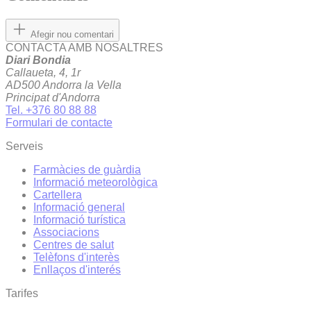
Afegir nou comentari
CONTACTA AMB NOSALTRES
Diari Bondia
Callaueta, 4, 1r
AD500 Andorra la Vella
Principat d'Andorra
Tel. +376 80 88 88
Formulari de contacte
Serveis
Farmàcies de guàrdia
Informació meteorològica
Cartellera
Informació general
Informació turística
Associacions
Centres de salut
Telèfons d'interès
Enllaços d'interés
Tarifes