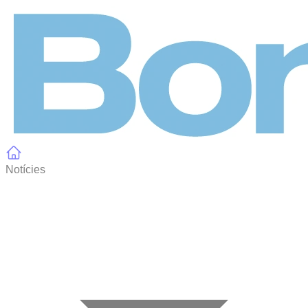
Panell de gestió de galetes
Notícies