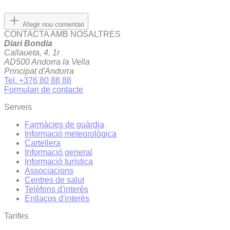
Afegir nou comentari
CONTACTA AMB NOSALTRES
Diari Bondia
Callaueta, 4, 1r
AD500 Andorra la Vella
Principat d'Andorra
Tel. +376 80 88 88
Formulari de contacte
Serveis
Farmàcies de guàrdia
Informació meteorològica
Cartellera
Informació general
Informació turística
Associacions
Centres de salut
Telèfons d'interès
Enllaços d'interés
Tarifes