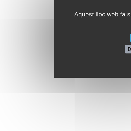
Aquest lloc web fa se
D