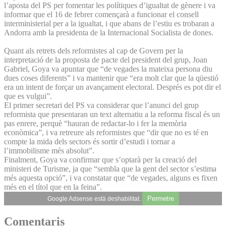
l’aposta del PS per fomentar les polítiques d’igualtat de gènere i va
informar que el 16 de febrer començarà a funcionar el consell
interministerial per a la igualtat, i que abans de l’estiu es trobaran a
Andorra amb la presidenta de la Internacional Socialista de dones.
Quant als retrets dels reformistes al cap de Govern per la
interpretació de la proposta de pacte del president del grup, Joan
Gabriel, Goya va apuntar que “de vegades la mateixa persona diu
dues coses diferents” i va mantenir que “era molt clar que la qüestió
era un intent de forçar un avançament electoral. Després es pot dir el
que es vulgui”.
El primer secretari del PS va considerar que l’anunci del grup
reformista que presentaran un text alternatiu a la reforma fiscal és un
pas enrere, perquè “hauran de redactar-lo i fer la memòria
econòmica”, i va retreure als reformistes que “dir que no es té en
compte la mida dels sectors és sortir d’estudi i tornar a
l’immobilisme més absolut”.
Finalment, Goya va confirmar que s’optarà per la creació del
ministeri de Turisme, ja que “sembla que la gent del sector s’estima
més aquesta opció”, i va constatar que “de vegades, alguns es fixen
més en el títol que en la feina”.
Permetre
Google Adsense està deshabilitat.
Comentaris