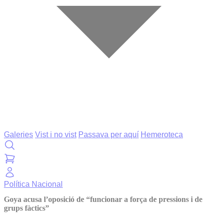
Galeries
Vist i no vist
Passava per aquí
Hemeroteca
Política
Nacional
Goya acusa l’oposició de “funcionar a força de pressions i de
grups fàctics”