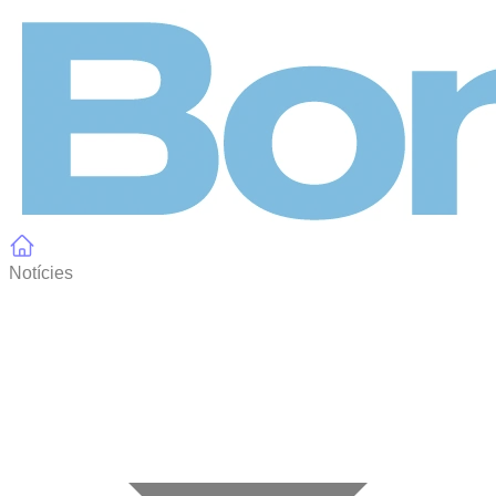
Panell de gestió de galetes
Notícies