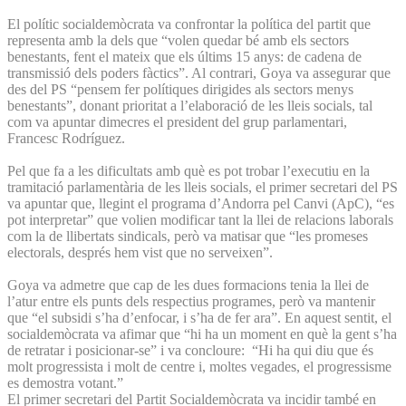
El polític socialdemòcrata va confrontar la política del partit que
representa amb la dels que “volen quedar bé amb els sectors
benestants, fent el mateix que els últims 15 anys: de cadena de
transmissió dels poders fàctics”. Al contrari, Goya va assegurar que
des del PS “pensem fer polítiques dirigides als sectors menys
benestants”, donant prioritat a l’elaboració de les lleis socials, tal
com va apuntar dimecres el president del grup parlamentari,
Francesc Rodríguez.
Pel que fa a les dificultats amb què es pot trobar l’executiu en la
tramitació parlamentària de les lleis socials, el primer secretari del PS
va apuntar que, llegint el programa d’Andorra pel Canvi (ApC), “es
pot interpretar” que volien modificar tant la llei de relacions laborals
com la de llibertats sindicals, però va matisar que “les promeses
electorals, després hem vist que no serveixen”.
Goya va admetre que cap de les dues formacions tenia la llei de
l’atur entre els punts dels respectius programes, però va mantenir
que “el subsidi s’ha d’enfocar, i s’ha de fer ara”. En aquest sentit, el
socialdemòcrata va afimar que “hi ha un moment en què la gent s’ha
de retratar i posicionar-se” i va concloure: “Hi ha qui diu que és
molt progressista i molt de centre i, moltes vegades, el progressisme
es demostra votant.”
El primer secretari del Partit Socialdemòcrata va incidir també en