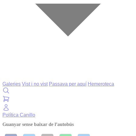
Galeries
Vist i no vist
Passava per aquí
Hemeroteca
Política
Canillo
Guanyar sense baixar de l’autobús