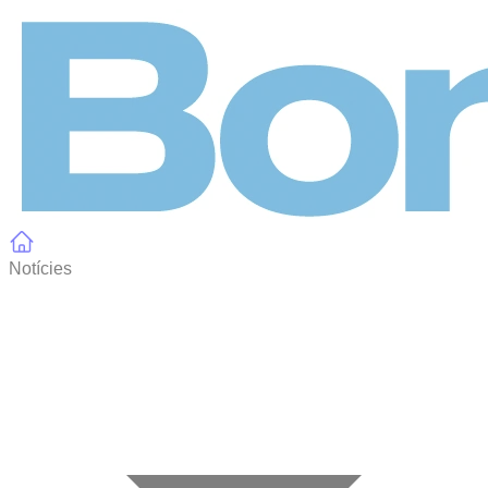
Panell de gestió de galetes
Notícies