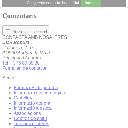
Permetre
Google Adsense està deshabilitat.
Comentaris
Afegir nou comentari
CONTACTA AMB NOSALTRES
Diari Bondia
Callaueta, 4, 1r
AD500 Andorra la Vella
Principat d'Andorra
Tel. +376 80 88 88
Formulari de contacte
Serveis
Farmàcies de guàrdia
Informació meteorològica
Cartellera
Informació general
Informació turística
Associacions
Centres de salut
Telèfons d'interès