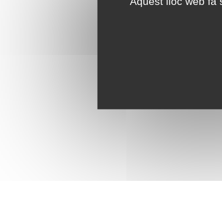
Aquest lloc web fa s