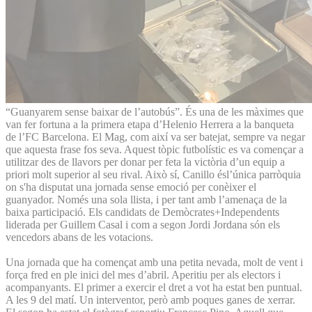
“Guanyarem sense baixar de l’autobús”. És una de les màximes que
van fer fortuna a la primera etapa d’Helenio Herrera a la banqueta
de l’FC Barcelona. El Mag, com així va ser batejat, sempre va negar
que aquesta frase fos seva. Aquest tòpic futbolístic es va començar a
utilitzar des de llavors per donar per feta la victòria d’un equip a
priori molt superior al seu rival. Això sí, Canillo ésl’única parròquia
on s'ha disputat una jornada sense emoció per conèixer el
guanyador. Només una sola llista, i per tant amb l’amenaça de la
baixa participació. Els candidats de Demòcrates+Independents
liderada per Guillem Casal i com a segon Jordi Jordana són els
vencedors abans de les votacions.
Una jornada que ha començat amb una petita nevada, molt de vent i
força fred en ple inici del mes d’abril. Aperitiu per als electors i
acompanyants. El primer a exercir el dret a vot ha estat ben puntual.
A les 9 del matí. Un interventor, però amb poques ganes de xerrar.