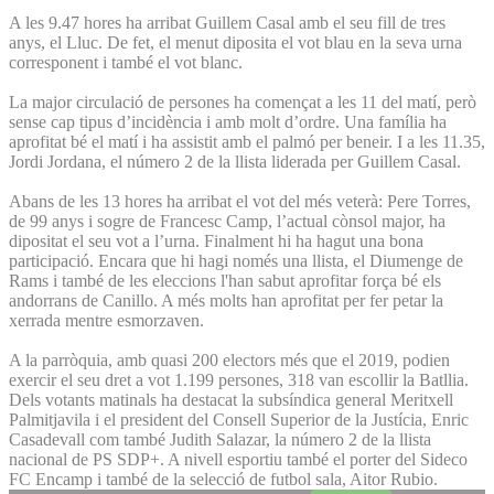
A les 9.47 hores ha arribat Guillem Casal amb el seu fill de tres
anys, el Lluc. De fet, el menut diposita el vot blau en la seva urna
corresponent i també el vot blanc.
La major circulació de persones ha començat a les 11 del matí, però
sense cap tipus d’incidència i amb molt d’ordre. Una família ha
aprofitat bé el matí i ha assistit amb el palmó per beneir. I a les 11.35,
Jordi Jordana, el número 2 de la llista liderada per Guillem Casal.
Abans de les 13 hores ha arribat el vot del més veterà: Pere Torres,
de 99 anys i sogre de Francesc Camp, l’actual cònsol major, ha
dipositat el seu vot a l’urna. Finalment hi ha hagut una bona
participació. Encara que hi hagi només una llista, el Diumenge de
Rams i també de les eleccions l'han sabut aprofitar força bé els
andorrans de Canillo. A més molts han aprofitat per fer petar la
xerrada mentre esmorzaven.
A la parròquia, amb quasi 200 electors més que el 2019, podien
exercir el seu dret a vot 1.199 persones, 318 van escollir la Batllia.
Dels votants matinals ha destacat la subsíndica general Meritxell
Palmitjavila i el president del Consell Superior de la Justícia, Enric
Casadevall com també Judith Salazar, la número 2 de la llista
nacional de PS SDP+. A nivell esportiu també el porter del Sideco
FC Encamp i també de la selecció de futbol sala, Aitor Rubio.