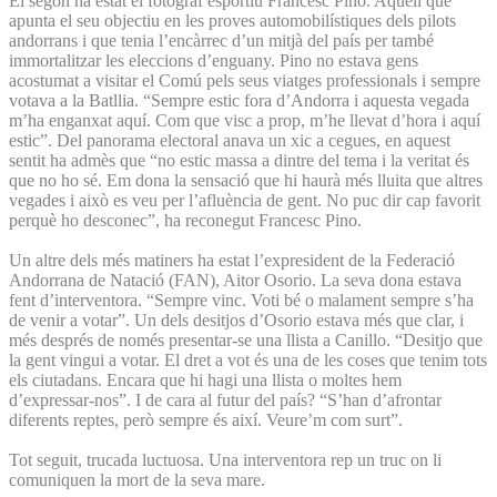
El segon ha estat el fotògraf esportiu Francesc Pino. Aquell que
apunta el seu objectiu en les proves automobilístiques dels pilots
andorrans i que tenia l’encàrrec d’un mitjà del país per també
immortalitzar les eleccions d’enguany. Pino no estava gens
acostumat a visitar el Comú pels seus viatges professionals i sempre
votava a la Batllia. “Sempre estic fora d’Andorra i aquesta vegada
m’ha enganxat aquí. Com que visc a prop, m’he llevat d’hora i aquí
estic”. Del panorama electoral anava un xic a cegues, en aquest
sentit ha admès que “no estic massa a dintre del tema i la veritat és
que no ho sé. Em dona la sensació que hi haurà més lluita que altres
vegades i això es veu per l’afluència de gent. No puc dir cap favorit
perquè ho desconec”, ha reconegut Francesc Pino.
Un altre dels més matiners ha estat l’expresident de la Federació
Andorrana de Natació (FAN), Aitor Osorio. La seva dona estava
fent d’interventora. “Sempre vinc. Voti bé o malament sempre s’ha
de venir a votar”. Un dels desitjos d’Osorio estava més que clar, i
més després de només presentar-se una llista a Canillo. “Desitjo que
la gent vingui a votar. El dret a vot és una de les coses que tenim tots
els ciutadans. Encara que hi hagi una llista o moltes hem
d’expressar-nos”. I de cara al futur del país? “S’han d’afrontar
diferents reptes, però sempre és així. Veure’m com surt”.
Tot seguit, trucada luctuosa. Una interventora rep un truc on li
comuniquen la mort de la seva mare.