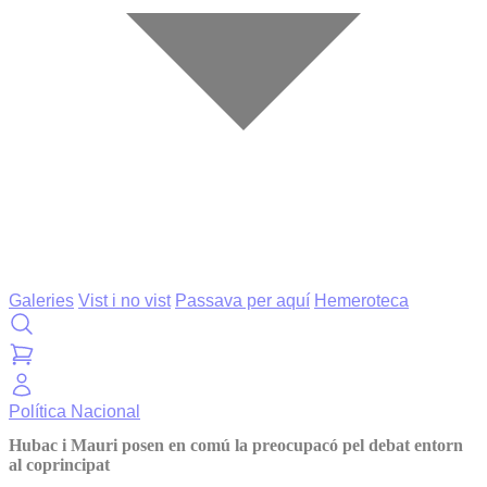
Galeries
Vist i no vist
Passava per aquí
Hemeroteca
Política
Nacional
Hubac i Mauri posen en comú la preocupacó pel debat entorn
al coprincipat