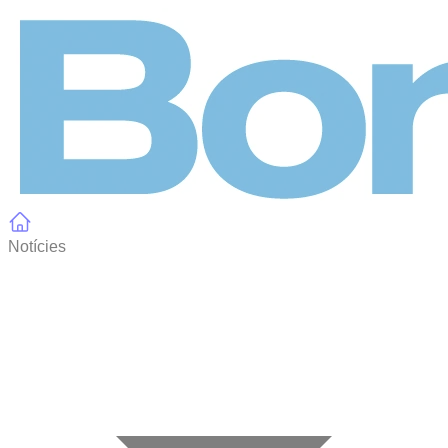
Panell de gestió de galetes
Notícies