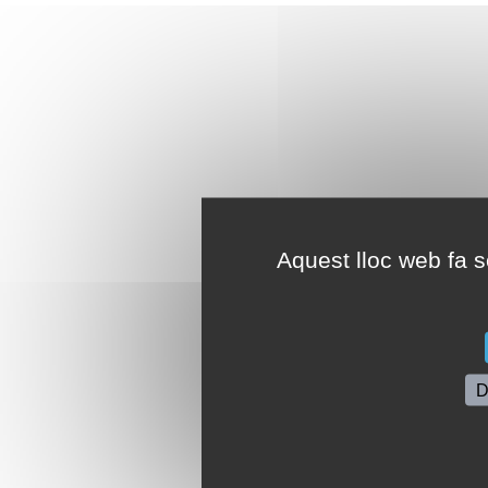
Aquest lloc web fa se
D