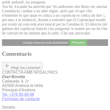
poble andorrà', ha assegurat.
Ara bé, Escande ha advertit que 'els andorrans són lliures de canviar
Constitució i arribar a un altre règim', però que 'el que s'ha
d'entendre és que quan es critica a un copríncep es critica als dos' i,
per tant, a la institució, donant a entendre que el Coprincipat només
pot existir tal com està avui marcat per la Constitució. El director del
gabinet del copríncep francès s'ha preguntat 'si només per un fet s'ha
de canviar tot un sistema que és antic. Clar que preocupa'.
Permetre
Google Adsense està deshabilitat.
Comentaris
Afegir nou comentari
CONTACTA AMB NOSALTRES
Diari Bondia
Callaueta, 4, 1r
AD500 Andorra la Vella
Principat d'Andorra
Tel. +376 80 88 88
Formulari de contacte
Serveis