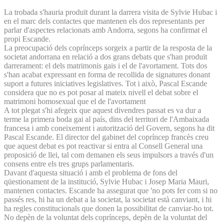
La trobada s'hauria produït durant la darrera visita de Sylvie Hubac i
en el marc dels contactes que mantenen els dos representants per
parlar d'aspectes relacionats amb Andorra, segons ha confirmat el
propi Escande.
La preocupació dels coprínceps sorgeix a partir de la resposta de la
societat andorrana en relació a dos grans debats que s'han produït
darrerament: el dels matrimonis gais i el de l'avortament. Tots dos
s'han acabat expressant en forma de recollida de signatures donant
suport a futures iniciatives legislatives. Tot i això, Pascal Escande
considera que no es pot posar al mateix nivell el debat sobre el
matrimoni homosexual que el de l'avortament
A tot plegat s'hi afegeix que aquest divendres passat es va dur a
terme la primera boda gai al país, dins del territori de l'Ambaixada
francesa i amb coneixement i autorització del Govern, segons ha dit
Pascal Escande. El director del gabinet del copríncep francès creu
que aquest debat es pot reactivar si entra al Consell General una
proposició de llei, tal com demanen els seus impulsors a través d'un
consens entre els tres grups parlamentaris.
Davant d'aquesta situació i amb el problema de fons del
qüestionament de la institució, Sylvie Hubac i Josep Maria Mauri,
mantenen contactes. Escande ha assegurat que 'no pots fer com si no
passés res, hi ha un debat a la societat, la societat està canviant, i hi
ha regles constitucionals que donen la possibilitat de canviar-ho tot.
No depèn de la voluntat dels coprínceps, depèn de la voluntat del