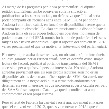
Al marge de les preguntes per la via parlamentària, el diputat i
regidor alturgellenc també posava en solfa la situació en
publicacions a les xarxes socials, on defensava que “l’ideal seria
poder compartir els recursos aeris entre SEM i SUM per cobrir
Andorra i el Pirineu català, en funció de disponibilitat i sense que la
frontera fos un obstacle”. La clau era precisament la disponibilitat: si
Andorra tenia els seus propis helicòpters operatius, no hauria de
poder demanar el del SEM; només ho hauria de poder fer si els seus
mitjans no estaven disponibles. Aquest aspecte del conveni del 2018
va ser precisament el que va motivar la intervenció del parlamentari.
El conveni que acaba de ser renovat, no obstant això, no introdueix
aquesta garantia per al Pirineu català, com es desprèn d'una simple
lectura de l'acord, publicat al portal de transparència del SEM i
accessible per a qualsevol persona interessada. No obliga Andorra a
acreditar prèviament que els seus propis recursos aeris no estan
disponibles abans de demanar l’helicòpter del SEM. En canvi, més
diligentment en la negociació duta a terme pels andorrans per
defensar els seus interessos, sí que incorpora aquesta cautela per part
del SAAS: el seu suport a Catalunya queda condicionat a no
comprometre el seu propi sistema.
Però el relat de Fàbrega ha canviat i sosté ara, novament en xarxes,
que “el conveni ve del 2012, que es va renovar el 2018 i que el