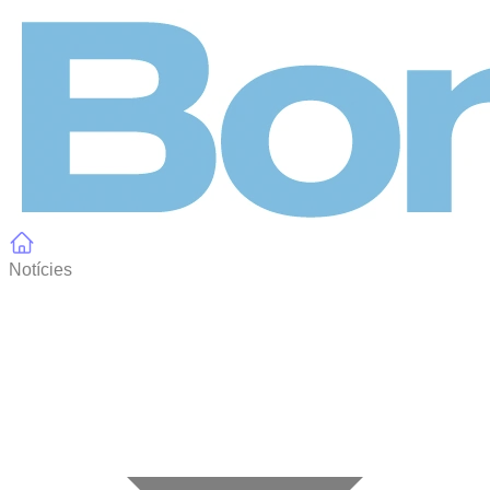
Panell de gestió de galetes
Notícies