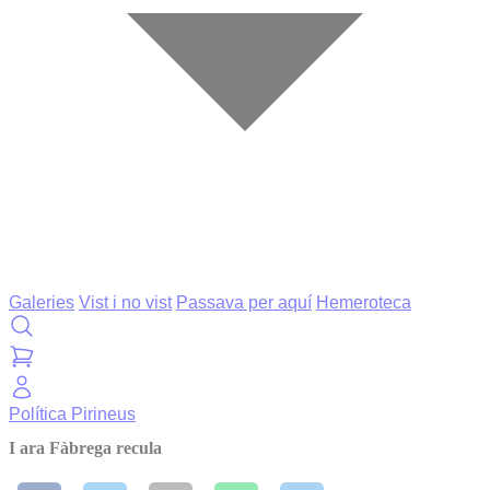
Galeries
Vist i no vist
Passava per aquí
Hemeroteca
Política
Pirineus
I ara Fàbrega recula