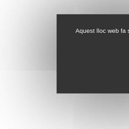
Aquest lloc web fa s