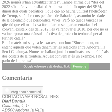
2026 només s’han actualitzat tarifes”. També afirma que “des del
2022 s’han fet vint trasllats d’Andorra amb helicòpter del SEM,
dinou dels quals pediàtrics, i que cap no hauria utilitzat l’helicòpter
de Tremp, sinó el recurs pediàtric de Sabadell”, assumint les dades
de la delegació que personifica Vives. Però no queda tancada la
qüestió que ell mateix va formular en seu parlamentària: si el
conveni existeix des del 2012 i es va renovar el 2018, per què no es
va incorporar una clàusula efectiva de protecció territorial per al
Pirineu català?
En el mateix missatge a les xarxes, conclou: “Sincerament, no
entenc aquells que volen dinamitar les relacions entre Andorra i la
Seu i Catalunya. Només treballant junts i coordinats ens anirà bé als
dos costats de la frontera. Aquest conveni n’és un exemple. I no
parlo de la premsa”.
Permetre
Google Adsense està deshabilitat.
Comentaris
Afegir nou comentari
CONTACTA AMB NOSALTRES
Diari Bondia
Callaueta, 4, 1r
AD500 Andorra la Vella