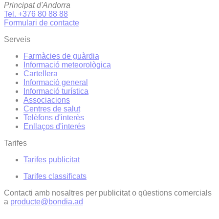
Principat d'Andorra
Tel. +376 80 88 88
Formulari de contacte
Serveis
Farmàcies de guàrdia
Informació meteorològica
Cartellera
Informació general
Informació turística
Associacions
Centres de salut
Telèfons d'interès
Enllaços d'interés
Tarifes
Tarifes publicitat
Tarifes classificats
Contacti amb nosaltres per publicitat o qüestions comercials
a
producte@bondia.ad