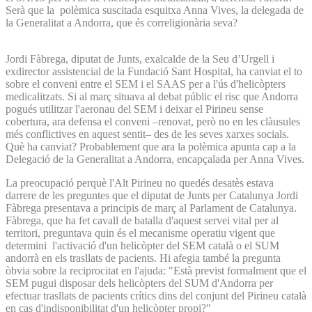
Serà que la polèmica suscitada esquitxa Anna Vives, la delegada de
la Generalitat a Andorra, que és correligionària seva?
Jordi Fàbrega, diputat de Junts, exalcalde de la Seu d’Urgell i
exdirector assistencial de la Fundació Sant Hospital, ha canviat el to
sobre el conveni entre el SEM i el SAAS per a l'ús d'helicòpters
medicalitzats. Si al març situava al debat públic el risc que Andorra
pogués utilitzar l'aeronau del SEM i deixar el Pirineu sense
cobertura, ara defensa el conveni –renovat, però no en les clàusules
més conflictives en aquest sentit– des de les seves xarxes socials.
Què ha canviat? Probablement que ara la polèmica apunta cap a la
Delegació de la Generalitat a Andorra, encapçalada per Anna Vives.
La preocupació perquè l'Alt Pirineu no quedés desatès estava
darrere de les preguntes que el diputat de Junts per Catalunya Jordi
Fàbrega presentava a principis de març al Parlament de Catalunya.
Fàbrega, que ha fet cavall de batalla d'aquest servei vital per al
territori, preguntava quin és el mecanisme operatiu vigent que
determini l'activació d'un helicòpter del SEM català o el SUM
andorrà en els trasllats de pacients. Hi afegia també la pregunta
òbvia sobre la reciprocitat en l'ajuda: "Està previst formalment que el
SEM pugui disposar dels helicòpters del SUM d'Andorra per
efectuar trasllats de pacients crítics dins del conjunt del Pirineu català
en cas d'indisponibilitat d'un helicòpter propi?"