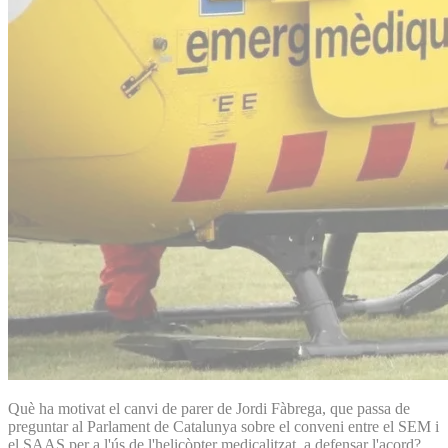
Què ha motivat el canvi de parer de Jordi Fàbrega, que passa de
preguntar al Parlament de Catalunya sobre el conveni entre el SEM i
el SAAS per a l'ús de l'helicòpter medicalitzat, a defensar l'acord?