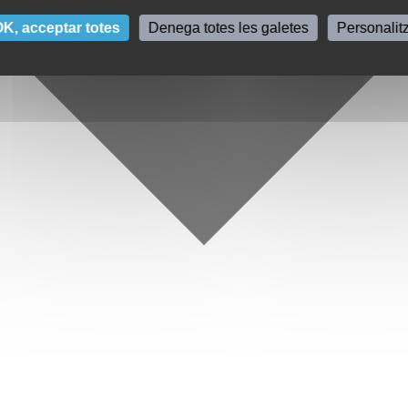
K, acceptar totes
Denega totes les galetes
Personalit