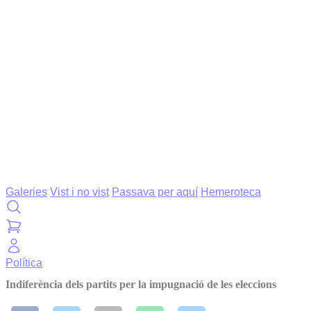
Galeries
Vist i no vist
Passava per aquí
Hemeroteca
Política
Indiferència dels partits per la impugnació de les eleccions