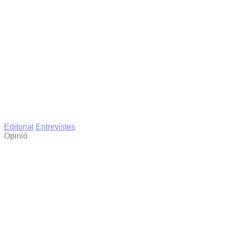
Editorial
Entrevistes
Opinió