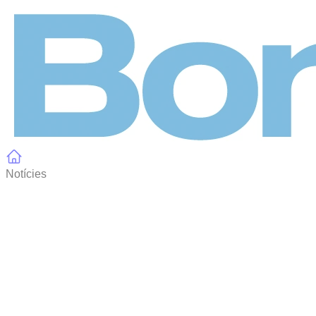
Panell de gestió de galetes
Notícies