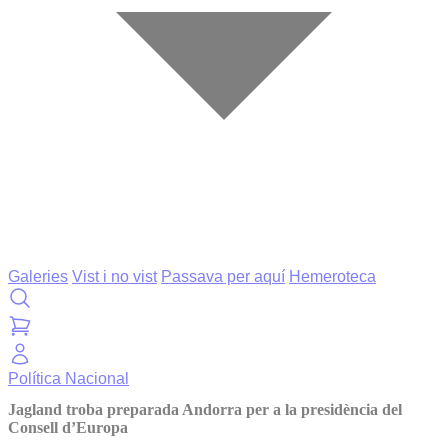
Galeries
Vist i no vist
Passava per aquí
Hemeroteca
Política
Nacional
Jagland troba preparada Andorra per a la presidència del
Consell d’Europa