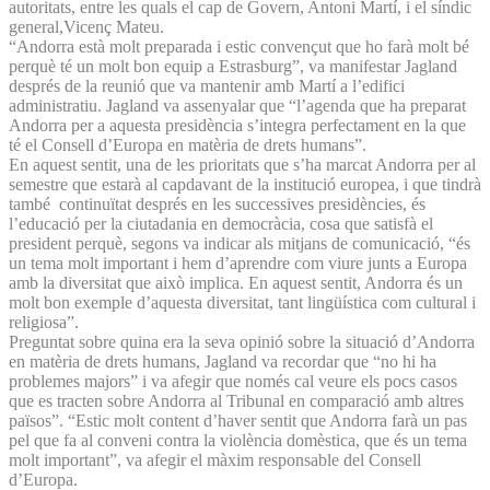
autoritats, entre les quals el cap de Govern, Antoni Martí, i el síndic
general,Vicenç Mateu.
“Andorra està molt preparada i estic convençut que ho farà molt bé
perquè té un molt bon equip a Estrasburg”, va manifestar Jagland
després de la reunió que va mantenir amb Martí a l’edifici
administratiu. Jagland va assenyalar que “l’agenda que ha preparat
Andorra per a aquesta presidència s’integra perfectament en la que
té el Consell d’Europa en matèria de drets humans”.
En aquest sentit, una de les prioritats que s’ha marcat Andorra per al
semestre que estarà al capdavant de la institució europea, i que tindrà
també continuïtat després en les successives presidències, és
l’educació per la ciutadania en democràcia, cosa que satisfà el
president perquè, segons va indicar als mitjans de comunicació, “és
un tema molt important i hem d’aprendre com viure junts a Europa
amb la diversitat que això implica. En aquest sentit, Andorra és un
molt bon exemple d’aquesta diversitat, tant lingüística com cultural i
religiosa”.
Preguntat sobre quina era la seva opinió sobre la situació d’An­dorra
en matèria de drets humans, Jagland va recordar que “no hi ha
problemes majors” i va afegir que només cal veure els pocs casos
que es tracten sobre Andorra al Tribunal en comparació amb altres
països”. “Estic molt content d’haver sentit que Andorra farà un pas
pel que fa al conveni contra la violència domèstica, que és un tema
molt important”, va afegir el màxim responsable del Consell
d’Europa.