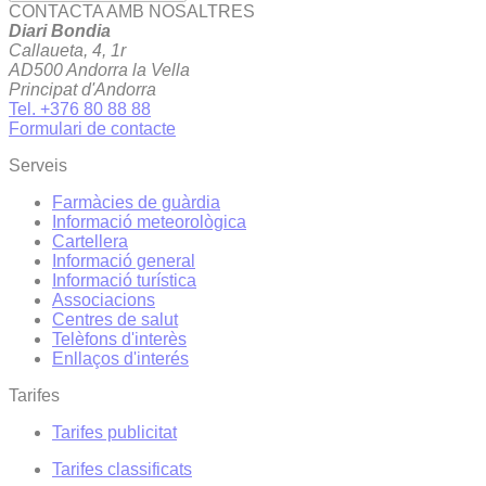
CONTACTA AMB NOSALTRES
Diari Bondia
Callaueta, 4, 1r
AD500 Andorra la Vella
Principat d'Andorra
Tel. +376 80 88 88
Formulari de contacte
Serveis
Farmàcies de guàrdia
Informació meteorològica
Cartellera
Informació general
Informació turística
Associacions
Centres de salut
Telèfons d'interès
Enllaços d'interés
Tarifes
Tarifes publicitat
Tarifes classificats