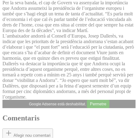
Per la seva banda, el cap de Govern va assenyalar la importància
que Andorra assumeixi la presidència de l’organisme europeu i
també que s’hagi elegit un tema de tanta d’actualitat. “Es parla molt
d’economia i el que cal és parlar també de l’educació vinculada als
drets de l’home, cosa que ens situa al centre del que sempre ha estat
Europa des de fa dècades”, va indicar Martí.
L’ambaixador andorrà al Consell d’Europa, Josep Dallerès, va
indicar que les prioritats de la presidència andorrana s’estan acabant
d’elaborar i que “el punt fort” serà l’educació per la ciutadania, però
que encara s’ha d’acabar de definir el document Viure junts en
harmonia, que en quinze dies es preveu que estigui finalitzat.
Dallerès va destacar la importància que té que Andorra ocupi la
presidència d’aquest organisme perquè, entre altres coses, no es
tornarà a repetir com a mínim en 25 anys i també perquè servirà per
donar “visibilitat a Andorra”. “Jo espero que surti molt bé”, va dir
Dallères, que disposarà per a la feina d’aquest semestre d’un equip
format per cinc diplomàtics andorrans, a més del personal propi de
l’organisme.
Permetre
Google Adsense està deshabilitat.
Comentaris
Afegir nou comentari