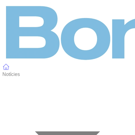
Panell de gestió de galetes
Notícies