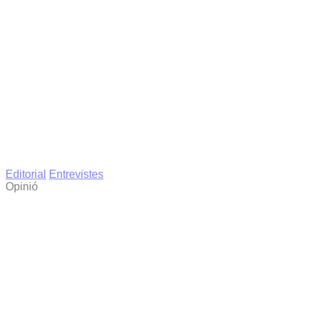
Editorial
Entrevistes
Opinió