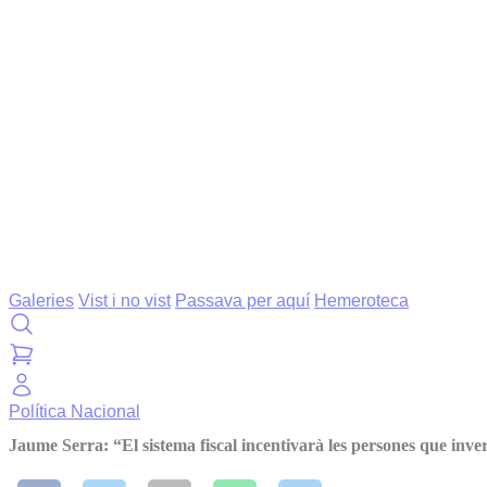
Galeries
Vist i no vist
Passava per aquí
Hemeroteca
Política
Nacional
Jaume Serra: “El sistema fiscal incentivarà les persones que inve