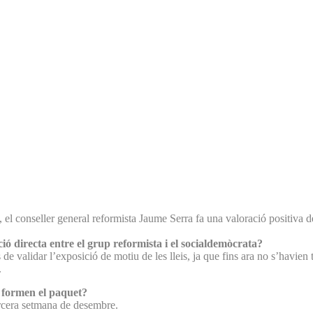
a, el conseller general reformista Jaume Serra fa una valoració positiva 
ió directa entre el grup reformista i el socialdemòcrata?
 validar l’exposició de motiu de les lleis, ja que fins ara no s’havien tan
.
e formen el paquet?
 tercera setmana de desembre.