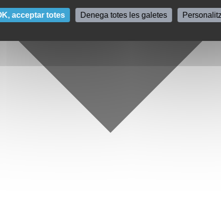
K, acceptar totes
Denega totes les galetes
Personalit