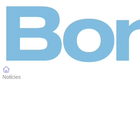
Panell de gestió de galetes
Notícies