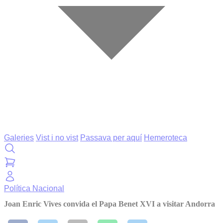
Galeries
Vist i no vist
Passava per aquí
Hemeroteca
Política
Nacional
Joan Enric Vives convida el Papa Benet XVI a visitar Andorra