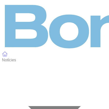
Panell de gestió de galetes
Notícies