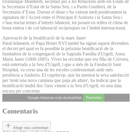
Dominique Mamberti, secretari per a les Relacions amb els Estats de
la Secretaria d’Estat de la Santa Seu, i a Paolo Gualtieri, de la
Secretaria d’Estat. Durant el dinar s’ha valorat molt positivament la
signatura de l’Acord entre el Principat d’Andorra i la Santa Seu i
s’han tractat temes d’interès bilateral, tot posant en relleu el clima de
bona entesa i de col·laboració recíproques en l’àmbit internacional.
Aprovació de la beatificació de la mare Janer
Paral·lelament, el Papa Benet XVI també ha signat aquest divendres
el decret pel qual es fa possible la pròxima beatificació de la
fundadora de la congregació de la Sagrada Família d'Urgell, Anna
Maria Janer (1800-1885). Vives ha recordat que era filla de Cervera,
està enterrada a la Seu d'Urgell, i que a més de la Fundació Sant
Hospital, va crear una de les escoles confessionals amb més
presència a Andorra. El copríncep, que ha mostrat la seva satisfacció
per 'tenir una nova catalana que puja als altars', ha indicat que la
beatificació tindrà lloc l'any vinent a la Seu d'Urgell, en una data
encara per concretar.
Permetre
Google Adsense està deshabilitat.
Comentaris
Afegir nou comentari