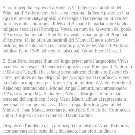
El copríncep ha expressat a Benet XVI l’afecte i la gratitud del
Principat d’Andorra envers la seva persona i la Seu Apostòlica i ha
agraït el recent viatge apostòlic del Papa a Barcelona on hi van ser
presents molts andorrans i fidels del Bisbat, i ha parlat sobre la vida
religiosa i social del Principat. Vives, en nom del Govern i del poble
d’Andorra, ha invitat el Sant Pare a visitar quan pugui el Principat
d’Andorra, i li ha ofert un facsímil del Manual Digest sobre la
història, les institucions i els costums propis de les Valls d’Andorra,
publicat l’any 1748 pel veguer episcopal Antoni Fiter i Rossell.
El Sant Pare, després d’un col·loqui privat amb l’arquebisbe Vives,
ha enviat una especial benedicció apostòlica al Principat d’Andorra i
al Bisbat d’Urgell, i ha saludat personalment el ministre Espot i els
altres membres de la delegació que acompanya el copríncep. Vives
ha viatjat acompanyat per Xavier Espot, ministre d’Afers Exteriors i
Relacions Institucionals, Miquel Àngel Canturri, nou ambaixador
d’Andorra prop de la Santa Seu; Nemesi Marquès, representant
personal del copríncep; Josep Maria Mauri, adjunt al representant
personal i vicari general; Eva Descarrega, directora general del
Ministeri; Joan Massa, secretari general dels Serveis del Copríncep;
Cinto Busquet, cap de Gabinet; i David Codina.
Després de l'audiència, el copríncep i el ministre d’Afers Exteriors,
acompanyats de la resta de la delegació, han ofert un dinar a