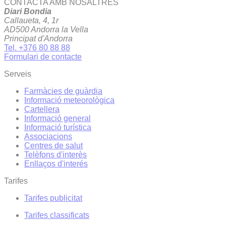
CONTACTA AMB NOSALTRES
Diari Bondia
Callaueta, 4, 1r
AD500 Andorra la Vella
Principat d'Andorra
Tel. +376 80 88 88
Formulari de contacte
Serveis
Farmàcies de guàrdia
Informació meteorològica
Cartellera
Informació general
Informació turística
Associacions
Centres de salut
Telèfons d'interès
Enllaços d'interés
Tarifes
Tarifes publicitat
Tarifes classificats