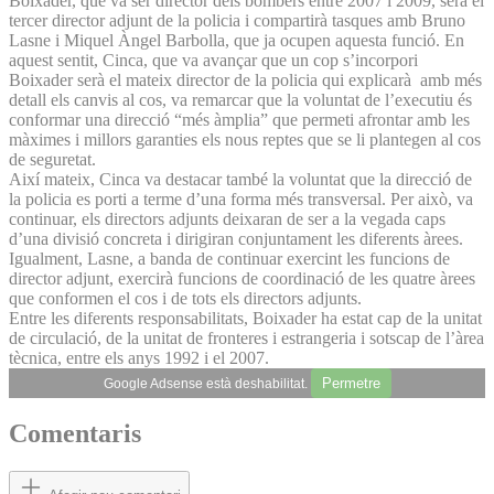
Boixader, que va ser director dels bombers entre 2007 i 2009, serà el
tercer director adjunt de la policia i compartirà tasques amb Bruno
Lasne i Miquel Àngel Barbolla, que ja ocupen aquesta funció. En
aquest sentit, Cinca, que va avançar que un cop s’incorpori
Boixader serà el mateix director de la policia qui explicarà amb més
detall els canvis al cos, va remarcar que la voluntat de l’executiu és
conformar una direcció “més àmplia” que permeti afrontar amb les
màximes i millors garanties els nous reptes que se li plantegen al cos
de seguretat.
Així mateix, Cinca va destacar també la voluntat que la direcció de
la policia es porti a terme d’una forma més transversal. Per això, va
continuar, els directors adjunts deixaran de ser a la vegada caps
d’una divisió concreta i dirigiran conjuntament les diferents àrees.
Igualment, Lasne, a banda de continuar exercint les funcions de
director adjunt, exercirà funcions de coordinació de les quatre àrees
que conformen el cos i de tots els directors adjunts.
Entre les diferents responsabilitats, Boixader ha estat cap de la unitat
de circulació, de la unitat de fronteres i estrangeria i sotscap de l’àrea
tècnica, entre els anys 1992 i el 2007.
Permetre
Google Adsense està deshabilitat.
Comentaris