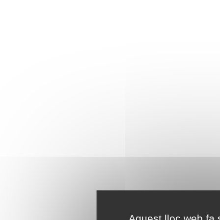
Aquest lloc web fa s