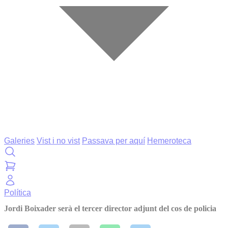
Galeries
Vist i no vist
Passava per aquí
Hemeroteca
Política
Jordi Boixader serà el tercer director adjunt del cos de policia