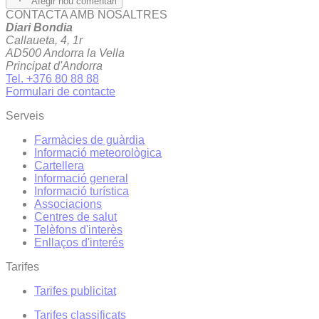
Afegir nou comentari
CONTACTA AMB NOSALTRES
Diari Bondia
Callaueta, 4, 1r
AD500 Andorra la Vella
Principat d'Andorra
Tel. +376 80 88 88
Formulari de contacte
Serveis
Farmàcies de guàrdia
Informació meteorològica
Cartellera
Informació general
Informació turística
Associacions
Centres de salut
Telèfons d'interès
Enllaços d'interés
Tarifes
Tarifes publicitat
Tarifes classificats