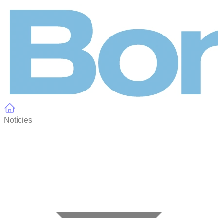
Panell de gestió de galetes
Notícies