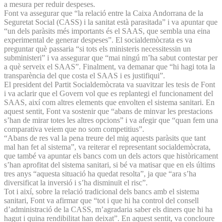
a mesura per reduir despeses.
Font va assegurar que “la relació entre la Caixa Andorrana de la
Seguretat Social (CASS) i la sanitat està parasitada” i va apuntar que
“un dels paràsits més importants és el SAAS, que sembla una eina
experimental de generar despeses”. El socialdemòcrata es va
preguntar què passaria “si tots els ministeris necessitessin un
subministeri” i va assegurar que “mai ningú m’ha sabut contestar per
a què serveix el SAAS”. Finalment, va demanar que “hi hagi tota la
transparència del que costa el SAAS i es justifiqui”.
El president del Partit Socialdemòcrata va suavitzar les tesis de Font
i va aclarir que el Govern vol que es replantegi el funcionament del
SAAS, així com altres elements que envolten el sistema sanitari. En
aquest sentit, Font va sostenir que “abans de minvar les prestacions
s’han de mirar totes les altres opcions” i va afegir que “quan fem una
comparativa veiem que no som competitius”.
“Abans de res val la pena treure del mig aquests paràsits que tant
mal han fet al sistema”, va reiterar el representant socialdemòcrata,
que també va apuntar els bancs com un dels actors que històricament
s’han aprofitat del sistema sanitari, si bé va matisar que en els últims
tres anys “aquesta situació ha quedat resolta”, ja que “ara s’ha
diversificat la inversió i s’ha disminuït el risc”.
Tot i així, sobre la relació tradicional dels bancs amb el sistema
sanitari, Font va afirmar que “tot i que hi ha control del consell
d’administració de la CASS, m’agradaria saber els diners que hi ha
hagut i quina rendibilitat han deixat”. En aquest sentit, va concloure