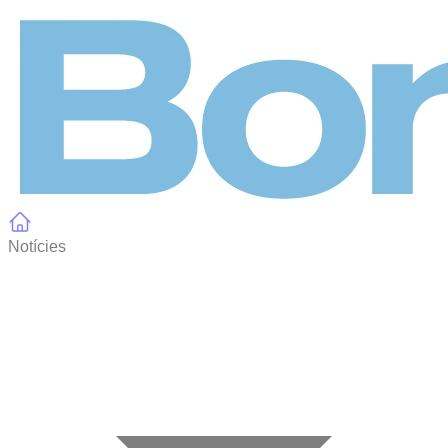
Panell de gestió de galetes
Notícies