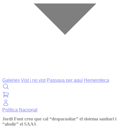
Galeries
Vist i no vist
Passava per aquí
Hemeroteca
Política
Nacional
Jordi Font creu que cal “desparasitar” el sistema sanitari i
“abolir” el SAAS