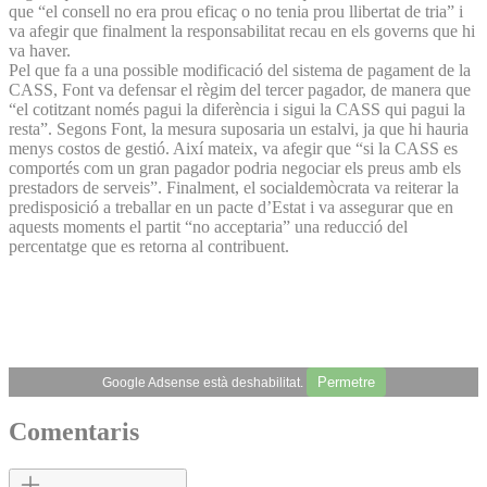
que “el consell no era prou eficaç o no tenia prou llibertat de tria” i
va afegir que finalment la responsabilitat recau en els governs que hi
va haver.
Pel que fa a una possible modificació del sistema de pagament de la
CASS, Font va defensar el règim del tercer pagador, de manera que
“el cotitzant només pagui la diferència i sigui la CASS qui pagui la
resta”. Segons Font, la mesura suposaria un estalvi, ja que hi hauria
menys costos de gestió. Així mateix, va afegir que “si la CASS es
comportés com un gran pagador podria negociar els preus amb els
prestadors de serveis”. Finalment, el socialdemòcrata va reiterar la
predisposició a treballar en un pacte d’Estat i va assegurar que en
aquests moments el partit “no acceptaria” una reducció del
percentatge que es retorna al contribuent.
Permetre
Google Adsense està deshabilitat.
Comentaris