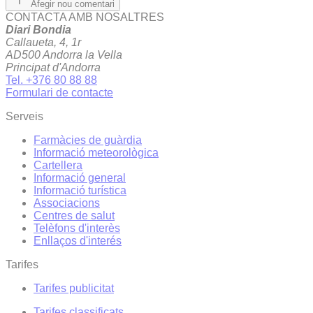
Afegir nou comentari
CONTACTA AMB NOSALTRES
Diari Bondia
Callaueta, 4, 1r
AD500 Andorra la Vella
Principat d'Andorra
Tel. +376 80 88 88
Formulari de contacte
Serveis
Farmàcies de guàrdia
Informació meteorològica
Cartellera
Informació general
Informació turística
Associacions
Centres de salut
Telèfons d'interès
Enllaços d'interés
Tarifes
Tarifes publicitat
Tarifes classificats