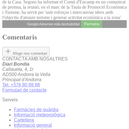
de la Casa. Segons ha informat el Comú d'Encamp en un comunicat
de premsa, la reunió, en el marc de la Taula de Promoció Econòmica
i Turisme, ha servit per 'unir esforços i intercanviar idees amb
l'objectiu d'atraure turisme i generar activitat econòmica a la zona'.
Permetre
Google Adsense està deshabilitat.
Comentaris
Afegir nou comentari
CONTACTA AMB NOSALTRES
Diari Bondia
Callaueta, 4, 1r
AD500 Andorra la Vella
Principat d'Andorra
Tel. +376 80 88 88
Formulari de contacte
Serveis
Farmàcies de guàrdia
Informació meteorològica
Cartellera
Informació general