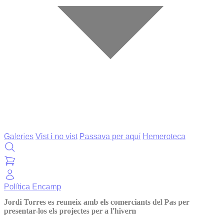
Galeries
Vist i no vist
Passava per aquí
Hemeroteca
Política
Encamp
Jordi Torres es reuneix amb els comerciants del Pas per
presentar-los els projectes per a l'hivern