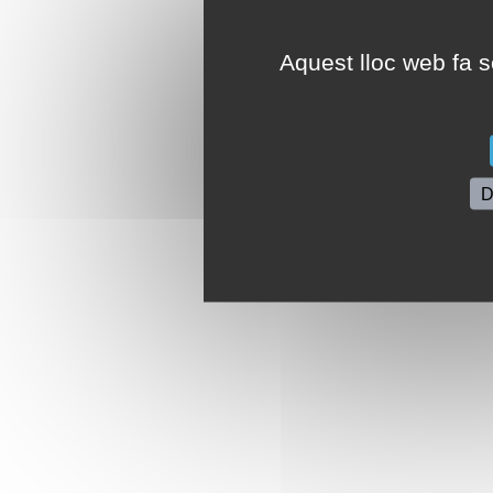
Aquest lloc web fa se
D