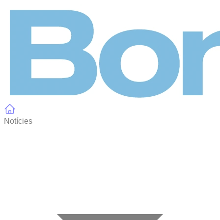
Panell de gestió de galetes
Notícies