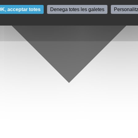
K, acceptar totes
Denega totes les galetes
Personalit