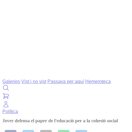
Galeries
Vist i no vist
Passava per aquí
Hemeroteca
Política
Jover defensa el paper de l'educació per a la cohesió social