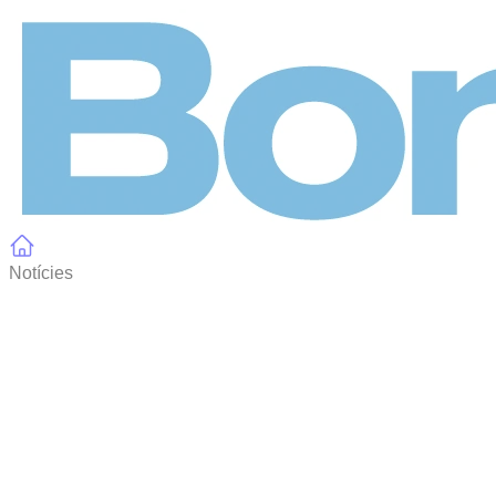
Panell de gestió de galetes
Notícies