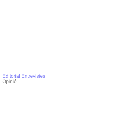
Editorial
Entrevistes
Opinió