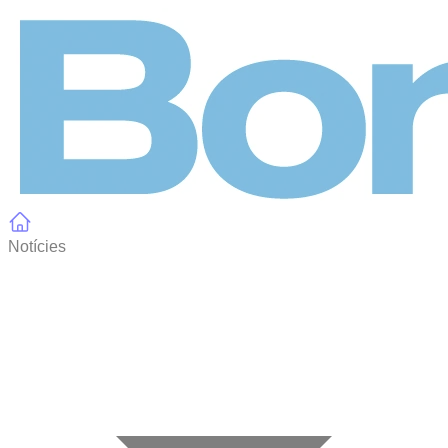
Panell de gestió de galetes
Notícies