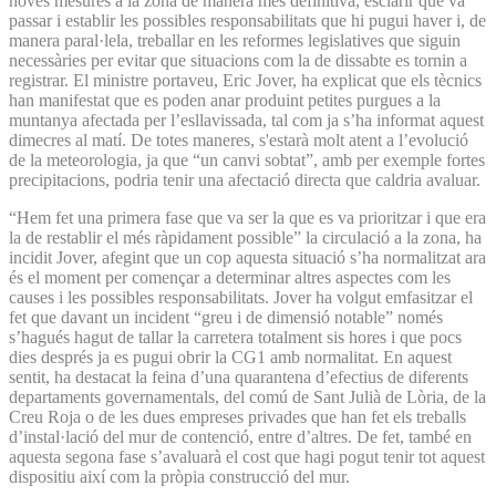
noves mesures a la zona de manera més definitiva, esclarir què va
passar i establir les possibles responsabilitats que hi pugui haver i, de
manera paral·lela, treballar en les reformes legislatives que siguin
necessàries per evitar que situacions com la de dissabte es tornin a
registrar. El ministre portaveu, Eric Jover, ha explicat que els tècnics
han manifestat que es poden anar produint petites purgues a la
muntanya afectada per l’esllavissada, tal com ja s’ha informat aquest
dimecres al matí. De totes maneres, s'estarà molt atent a l’evolució
de la meteorologia, ja que “un canvi sobtat”, amb per exemple fortes
precipitacions, podria tenir una afectació directa que caldria avaluar.
“Hem fet una primera fase que va ser la que es va prioritzar i que era
la de restablir el més ràpidament possible” la circulació a la zona, ha
incidit Jover, afegint que un cop aquesta situació s’ha normalitzat ara
és el moment per començar a determinar altres aspectes com les
causes i les possibles responsabilitats. Jover ha volgut emfasitzar el
fet que davant un incident “greu i de dimensió notable” només
s’hagués hagut de tallar la carretera totalment sis hores i que pocs
dies després ja es pugui obrir la CG1 amb normalitat. En aquest
sentit, ha destacat la feina d’una quarantena d’efectius de diferents
departaments governamentals, del comú de Sant Julià de Lòria, de la
Creu Roja o de les dues empreses privades que han fet els treballs
d’instal·lació del mur de contenció, entre d’altres. De fet, també en
aquesta segona fase s’avaluarà el cost que hagi pogut tenir tot aquest
dispositiu així com la pròpia construcció del mur.