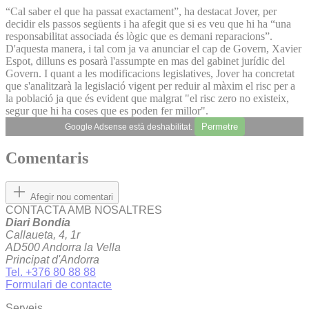
“Cal saber el que ha passat exactament”, ha destacat Jover, per
decidir els passos següents i ha afegit que si es veu que hi ha “una
responsabilitat associada és lògic que es demani reparacions”.
D'aquesta manera, i tal com ja va anunciar el cap de Govern, Xavier
Espot, dilluns es posarà l'assumpte en mas del gabinet jurídic del
Govern. I quant a les modificacions legislatives, Jover ha concretat
que s'analitzarà la legislació vigent per reduir al màxim el risc per a
la població ja que és evident que malgrat "el risc zero no existeix,
segur que hi ha coses que es poden fer millor".
Permetre
Google Adsense està deshabilitat.
Comentaris
Afegir nou comentari
CONTACTA AMB NOSALTRES
Diari Bondia
Callaueta, 4, 1r
AD500 Andorra la Vella
Principat d'Andorra
Tel. +376 80 88 88
Formulari de contacte
Serveis