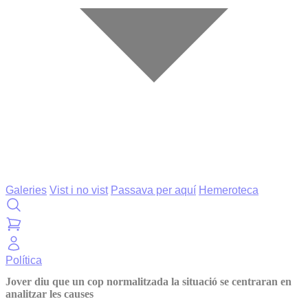
Galeries
Vist i no vist
Passava per aquí
Hemeroteca
Política
Jover diu que un cop normalitzada la situació se centraran en
analitzar les causes