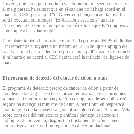
Govern, que per aquest motiu ja va adoptar tot un seguit de mesures
el maig passat, ha reiterat que en el cas que no hi hagi acord en el
marc del CES, per al qual “el Govern no llença encara la tovallola”,
serà l’executiu qui prendrà “les decisions escaients” quant a
l’increment del salari mínim però també de tots aquells “compresos
entre aquest i el salari mitjà”.
El ministre també s'ha mostrat contrari a la proposta del PS de limitar
l’increment dels lloguers a un màxim del 25% del que s’apugin els
salaris, ja que ha considerat que posar “un topall” quan es desconeix
si hi haurà o no acord al CES i quina serà la inflació “és lligar-se de
mans”.
El programa de detecció del càncer de còlon, a punt
El programa de detecció precoç de càncer de còlon a partir de
l’anàlisi de la sang en femtes es posarà en marxa “en les pròximes
setmanes” i vindrà acompanyat d’una campanya de sensibilització,
segons ha avançat el ministre de Salut, Albert Font, en resposta a
una pregunta de la consellera general socialdemòcrata Susanna Vela
sobre com des del ministeri es planifica i planteja les accions i
polítiques de prevenció, diagnòstic i tractament del càncer sense
poder disposar encara d’un registre de càncer poblacional.