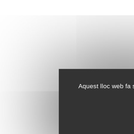
Aquest lloc web fa s