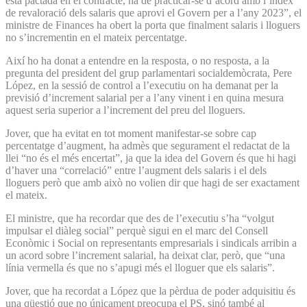
està pactada en el contracte, ha de practicar-se d’acord amb l’índex
de revaloració dels salaris que aprovi el Govern per a l’any 2023”, el
ministre de Finances ha obert la porta que finalment salaris i lloguers
no s’incrementin en el mateix percentatge.
Així ho ha donat a entendre en la resposta, o no resposta, a la
pregunta del president del grup parlamentari socialdemòcrata, Pere
López, en la sessió de control a l’executiu on ha demanat per la
previsió d’increment salarial per a l’any vinent i en quina mesura
aquest seria superior a l’increment del preu del lloguers.
Jover, que ha evitat en tot moment manifestar-se sobre cap
percentatge d’augment, ha admès que segurament el redactat de la
llei “no és el més encertat”, ja que la idea del Govern és que hi hagi
d’haver una “correlació” entre l’augment dels salaris i el dels
lloguers però que amb això no volien dir que hagi de ser exactament
el mateix.
El ministre, que ha recordar que des de l’executiu s’ha “volgut
impulsar el diàleg social” perquè sigui en el marc del Consell
Econòmic i Social on representants empresarials i sindicals arribin a
un acord sobre l’increment salarial, ha deixat clar, però, que “una
línia vermella és que no s’apugi més el lloguer que els salaris”.
Jover, que ha recordat a López que la pèrdua de poder adquisitiu és
una qüestió que no únicament preocupa el PS, sinó també al