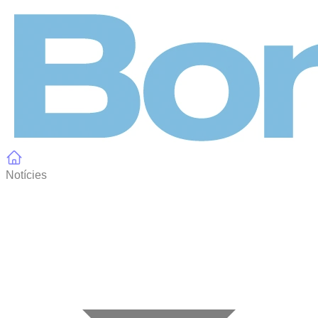
Panell de gestió de galetes
Notícies