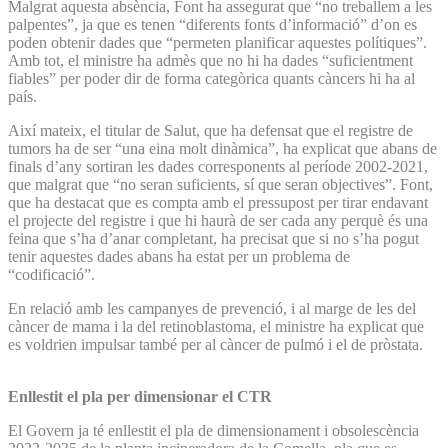
Malgrat aquesta absència, Font ha assegurat que “no treballem a les
palpentes”, ja que es tenen “diferents fonts d’informació” d’on es
poden obtenir dades que “permeten planificar aquestes polítiques”.
Amb tot, el ministre ha admès que no hi ha dades “suficientment
fiables” per poder dir de forma categòrica quants càncers hi ha al
país.
Així mateix, el titular de Salut, que ha defensat que el registre de
tumors ha de ser “una eina molt dinàmica”, ha explicat que abans de
finals d’any sortiran les dades corresponents al període 2002-2021,
que malgrat que “no seran suficients, sí que seran objectives”. Font,
que ha destacat que es compta amb el pressupost per tirar endavant
el projecte del registre i que hi haurà de ser cada any perquè és una
feina que s’ha d’anar completant, ha precisat que si no s’ha pogut
tenir aquestes dades abans ha estat per un problema de
“codificació”.
En relació amb les campanyes de prevenció, i al marge de les del
càncer de mama i la del retinoblastoma, el ministre ha explicat que
es voldrien impulsar també per al càncer de pulmó i el de pròstata.
Enllestit el pla per dimensionar el CTR
El Govern ja té enllestit el pla de dimensionament i obsolescència