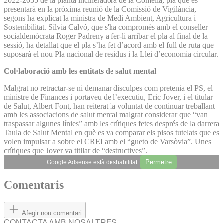
2022-2035 de la planta incineradora de la Comella, pla que es
presentarà en la pròxima reunió de la Comissió de Vigilància,
segons ha explicat la ministra de Medi Ambient, Agricultura i
Sostenibilitat. Sílvia Calvó, que s'ha compromès amb el conseller
socialdemòcrata Roger Padreny a fer-li arribar el pla al final de la
sessió, ha detallat que el pla s’ha fet d’acord amb el full de ruta que
suposarà el nou Pla nacional de residus i la Llei d’economia circular.
Col·laboració amb les entitats de salut mental
Malgrat no retractar-se ni demanar disculpes com pretenia el PS, el
ministre de Finances i portaveu de l’executiu, Eric Jover, i el titular
de Salut, Albert Font, han reiterat la voluntat de continuar treballant
amb les associacions de salut mental malgrat considerar que “van
traspassar algunes línies” amb les crítiques fetes després de la darrera
Taula de Salut Mental en què es va comparar els pisos tutelats que es
volen impulsar a sobre el CREI amb el “gueto de Varsòvia”. Unes
crítiques que Jover va titllar de “destructives”.
Permetre
Google Adsense està deshabilitat.
Comentaris
Afegir nou comentari
CONTACTA AMB NOSALTRES