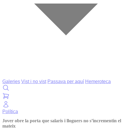
Galeries
Vist i no vist
Passava per aquí
Hemeroteca
Política
Jover obre la porta que salaris i lloguers no s’incrementin el
mateix