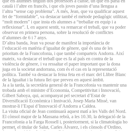
que els alumnes tinguin dos professors a classe, un que els parla en
català i l’altre en francès, i que els joves passin d’una llengua a
l’altra “sense cap problema”. A més, Jean, que va qualificar aquest
fet de “formidable”, va destacar també el mètode pedagògic utilitzat,
“molt modern” i que insta els alumnes a “treballar en equip i a
reflexionar”. I, en aquest sentit, va remarcar el treball, que va poder
observar en primera persona, sobre la resolució de conflictes
d’alumnes de 6 i 7 anys.
D’altra banda, Jean va posar de manifest la importància de
l’educació en matèria d’igualtat de gènere, què és una de les
prioritats de la Francofonia, i que també comparteix Andorra. Així
mateix, va destacar el treball que es fa al país en contra de la
violència de gènere, i va ressaltar el paper important que la dona
juga en la societat andorrana, com és el cas en la representació
política. També va destacar la feina feta en el marc del Llibre Blanc
de la Igualtat i la futura llei que preveu en aquest àmbit.
Ja a la tarda, la secretària general de la Francofonia va mantenir una
trobada amb el ministre d’Economia, Competitivitat i Innovació,
Gilbert Saboya, qui, acompanyat pel secretari d’Estat de
Diversificació Econòmica i Innivació, Josep Maria Missé, van
mostrar-li l’Espai d’Innovació d’Andorra a Caldea.
La visita oficial de Jean continuarà aquest matí a les Valls del Nord.
El cònsol major de la Massana rebrà, a les 10.30, la delegació de la
Francofonia a la Farga Rossell i, posteriorment, si la climatologia ho
permet, el titular de Salut, Carles Álvarez, i els cònsols d’Ordino,