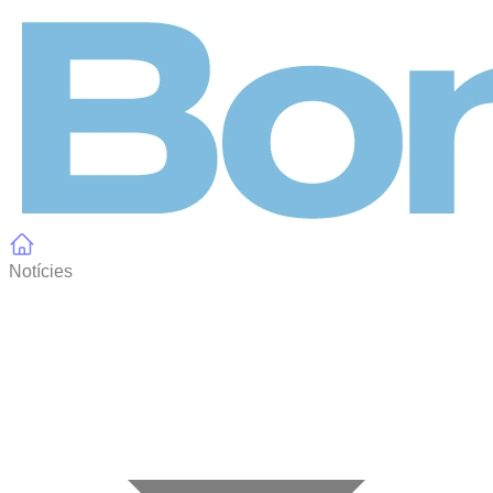
Panell de gestió de galetes
Notícies