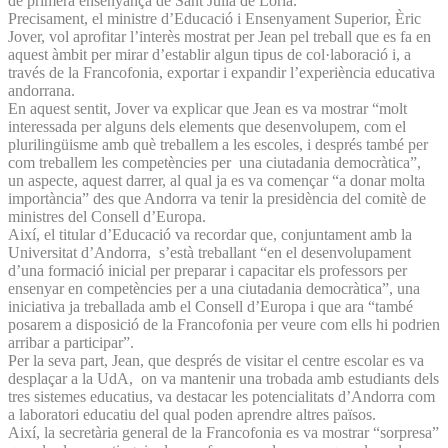
de primera ensenyança de Sant Julià de Lòria.
Precisament, el ministre d’Educació i Ensenyament Superior, Èric
Jover, vol aprofitar l’interès mostrat per Jean pel treball que es fa en
aquest àmbit per mirar d’establir algun tipus de col·laboració i, a
través de la Francofonia, exportar i expandir l’experiència educativa
andorrana.
En aquest sentit, Jover va explicar que Jean es va mostrar “molt
interessada per alguns dels elements que desenvolupem, com el
plurilingüisme amb què treballem a les escoles, i després també per
com treballem les competències per una ciutadania democràtica”,
un aspecte, aquest darrer, al qual ja es va començar “a donar molta
importància” des que Andorra va tenir la presidència del comitè de
ministres del Consell d’Europa.
Així, el titular d’Educació va recordar que, conjuntament amb la
Universitat d’Andorra, s’està treballant “en el desenvolupament
d’una formació inicial per preparar i capacitar els professors per
ensenyar en competències per a una ciutadania democràtica”, una
iniciativa ja treballada amb el Consell d’Europa i que ara “també
posarem a disposició de la Francofonia per veure com ells hi podrien
arribar a participar”.
Per la seva part, Jean, que després de visitar el centre escolar es va
desplaçar a la UdA, on va mantenir una trobada amb estudiants dels
tres sistemes educatius, va destacar les potencialitats d’Andorra com
a laboratori educatiu del qual poden aprendre altres països.
Així, la secretària general de la Francofonia es va mostrar “sorpresa”