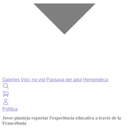
Galeries
Vist i no vist
Passava per aquí
Hemeroteca
Política
Jover planteja exportar l’experiència educativa a través de la
Francofonia