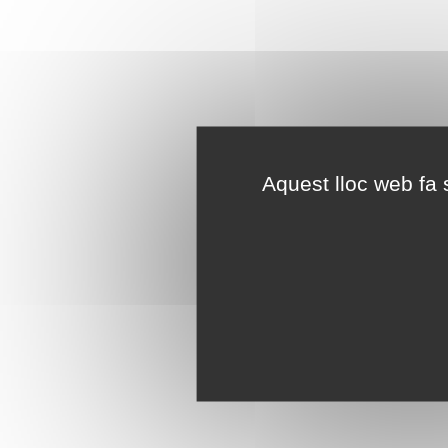
Aquest lloc web fa s