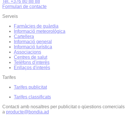
Tel. +376 80 88 88
Formulari de contacte
Serveis
Farmàcies de guàrdia
Informació meteorològica
Cartellera
Informació general
Informació turística
Associacions
Centres de salut
Telèfons d'interès
Enllaços d'interés
Tarifes
Tarifes publicitat
Tarifes classificats
Contacti amb nosaltres per publicitat o qüestions comercials
a
producte@bondia.ad