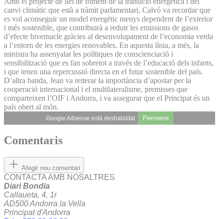
Amb el projecte de llei de foment de la transició energètica i del
canvi climàtic que està a tràmit parlamentari, Calvó va recordar que
es vol aconseguir un model energètic menys dependent de l’exterior
i més sostenible, que contribuirà a reduir les emissions de gasos
d’efecte hivernacle gràcies al desenvolupament de l’economia verda
a l’entorn de les energies renovables. En aquesta línia, a més, la
ministra ha assenyalat les polítiques de conscienciació i
sensibilització que es fan sobretot a través de l’educació dels infants,
i que tenen una repercussió directa en el futur sostenible del país.
D’altra banda, Jean va reiterar la importància d’apostar per la
cooperació internacional i el multilateralisme, premisses que
comparteixen l’OIF i Andorra, i va assegurar que el Principat és un
país obert al món.
Permetre
Google Adsense està deshabilitat.
Comentaris
Afegir nou comentari
CONTACTA AMB NOSALTRES
Diari Bondia
Callaueta, 4, 1r
AD500 Andorra la Vella
Principat d'Andorra