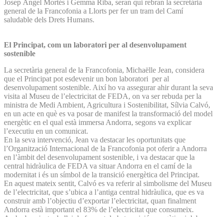
Josep Àngel Mortés i Gemma Riba, seran qui rebran la secretària
general de la Francofonia a Llorts per fer un tram del Camí
saludable dels Drets Humans.
El Principat, com un laboratori per al desenvolupament
sostenible
La secretària general de la Francofonia, Michaëlle Jean, considera
que el Principat pot esdevenir un bon laboratori per al
desenvolupament sostenible. Així ho va assegurar ahir durant la seva
visita al Museu de l’electricitat de FEDA, on va ser rebuda per la
ministra de Medi Ambient, Agricultura i Sostenibilitat, Sílvia Calvó,
en un acte en què es va posar de manifest la transformació del model
energètic en el qual està immersa Andorra, segons va explicar
l’executiu en un comunicat.
En la seva intervenció, Jean va destacar les oportunitats que
l’Organització Internacional de la Francofonia pot oferir a Andorra
en l’àmbit del desenvolupament sostenible, i va destacar que la
central hidràulica de FEDA va situar Andorra en el camí de la
modernitat i és un símbol de la transició energètica del Principat.
En aquest mateix sentit, Calvó es va referir al simbolisme del Museu
de l’electricitat, que s’ubica a l’antiga central hidràulica, que es va
construir amb l’objectiu d’exportar l’electricitat, quan finalment
Andorra està important el 83% de l’electricitat que consumeix.