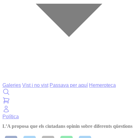
Galeries
Vist i no vist
Passava per aquí
Hemeroteca
Política
L’A proposa que els ciutadans opinin sobre diferents qüestions