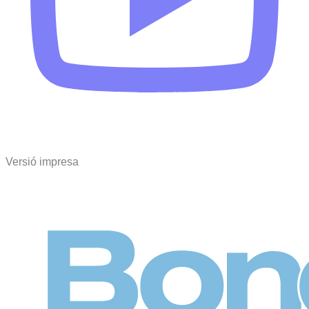
Versió impresa