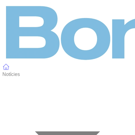
Panell de gestió de galetes
Notícies