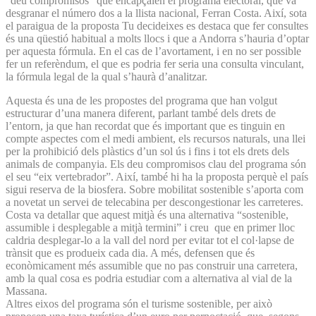
“deu compromisos” que encapçalen el programa electoral, que va
desgranar el número dos a la llista nacional, Ferran Costa. Així, sota
el paraigua de la proposta Tu decideixes es destaca que fer consultes
és una qüestió habitual a molts llocs i que a Andorra s’hauria d’optar
per aquesta fórmula. En el cas de l’avortament, i en no ser possible
fer un referèndum, el que es podria fer seria una consulta vinculant,
la fórmula legal de la qual s’haurà d’analitzar.
Aquesta és una de les propostes del programa que han volgut
estructurar d’una manera diferent, parlant també dels drets de
l’entorn, ja que han recordat que és important que es tinguin en
compte aspectes com el medi ambient, els recursos naturals, una llei
per la prohibició dels plàstics d’un sol ús i fins i tot els drets dels
animals de companyia. Els deu compromisos clau del programa són
el seu “eix vertebrador”. Així, també hi ha la proposta perquè el país
sigui reserva de la biosfera. Sobre mobilitat sostenible s’aporta com
a novetat un servei de telecabina per descongestionar les carreteres.
Costa va detallar que aquest mitjà és una alternativa “sostenible,
assumible i desplegable a mitjà termini” i creu que en primer lloc
caldria desplegar-lo a la vall del nord per evitar tot el col·lapse de
trànsit que es produeix cada dia. A més, defensen que és
econòmicament més assumible que no pas construir una carretera,
amb la qual cosa es podria estudiar com a alternativa al vial de la
Massana.
Altres eixos del programa són el turisme sostenible, per això