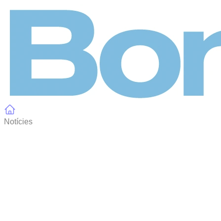
Panell de gestió de galetes
Notícies