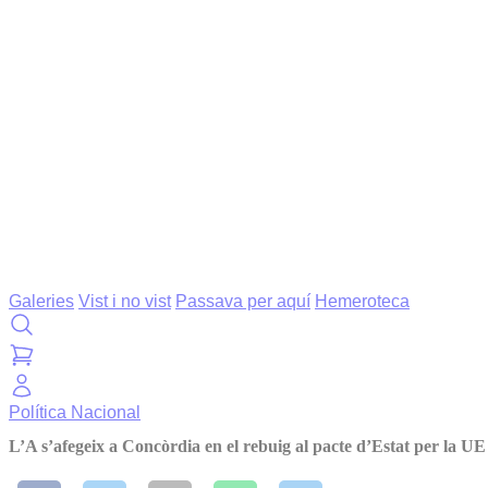
Galeries
Vist i no vist
Passava per aquí
Hemeroteca
Política
Nacional
L’A s’afegeix a Concòrdia en el rebuig al pacte d’Estat per la UE