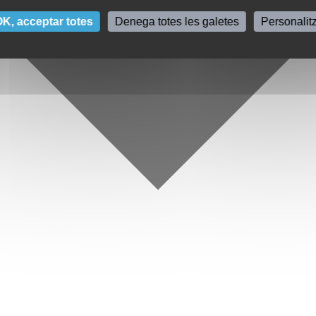
K, acceptar totes
Denega totes les galetes
Personalit