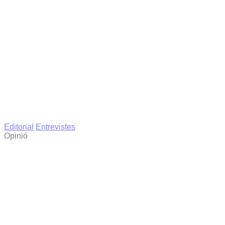
Editorial
Entrevistes
Opinió