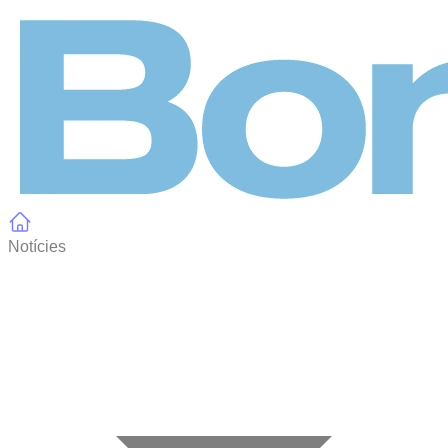
Panell de gestió de galetes
Notícies