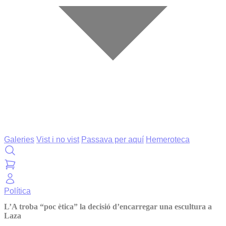
Galeries
Vist i no vist
Passava per aquí
Hemeroteca
Política
L’A troba “poc ètica” la decisió d’encarregar una escultura a
Laza