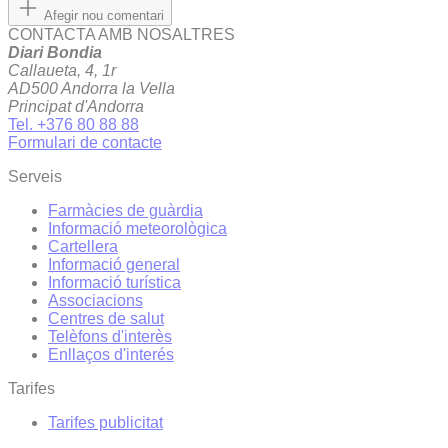
Afegir nou comentari
CONTACTA AMB NOSALTRES
Diari Bondia
Callaueta, 4, 1r
AD500 Andorra la Vella
Principat d'Andorra
Tel. +376 80 88 88
Formulari de contacte
Serveis
Farmàcies de guàrdia
Informació meteorològica
Cartellera
Informació general
Informació turística
Associacions
Centres de salut
Telèfons d'interès
Enllaços d'interés
Tarifes
Tarifes publicitat