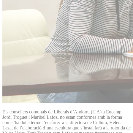
Els consellers comunals de Liberals d’Andorra (L’A) a Encamp,
Jordi Troguet i Maribel Lafoz, no estan conformes amb la forma
com s’ha dut a terme l’encàrrec a la directora de Cultura, Helena
Laza, de l’elaboració d’una escultura que s’instal·larà a la rotonda de