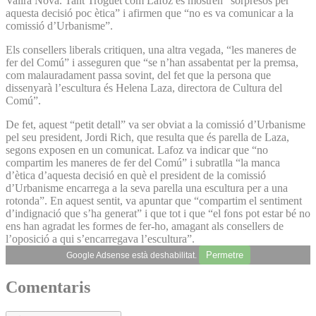
Valira Nova. Tant Troguet com Lafoz es mostren “sorpresos per
aquesta decisió poc ètica” i afirmen que “no es va comunicar a la
comissió d’Urbanisme”.
Els consellers liberals critiquen, una altra vegada, “les maneres de
fer del Comú” i asseguren que “se n’han assabentat per la premsa,
com malauradament passa sovint, del fet que la persona que
dissenyarà l’escultura és Helena Laza, directora de Cultura del
Comú”.
De fet, aquest “petit detall” va ser obviat a la comissió d’Urbanisme
pel seu president, Jordi Rich, que resulta que és parella de Laza,
segons exposen en un comunicat. Lafoz va indicar que “no
compartim les maneres de fer del Comú” i subratlla “la manca
d’ètica d’aquesta decisió en què el president de la comissió
d’Urbanisme encarrega a la seva parella una escultura per a una
rotonda”. En aquest sentit, va apuntar que “compartim el sentiment
d’indignació que s’ha generat” i que tot i que “el fons pot estar bé no
ens han agradat les formes de fer-ho, amagant als consellers de
l’oposició a qui s’encarregava l’escultura”.
Permetre
Google Adsense està deshabilitat.
Comentaris