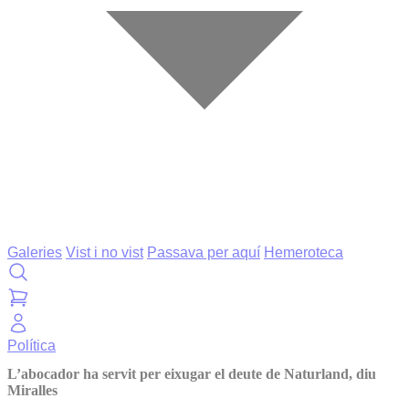
Galeries
Vist i no vist
Passava per aquí
Hemeroteca
Política
L’abocador ha servit per eixugar el deute de Naturland, diu
Miralles