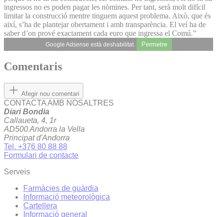
ingressos no es poden pagar les nòmines. Per tant, serà molt difícil
limitar la construcció mentre tinguem aquest problema. Això, que és
així, s’ha de plantejar obertament i amb transparència. El veí ha de
saber d’on prové exactament cada euro que ingressa el Comú.”
Permetre
Google Adsense està deshabilitat.
Comentaris
Afegir nou comentari
CONTACTA AMB NOSALTRES
Diari Bondia
Callaueta, 4, 1r
AD500 Andorra la Vella
Principat d'Andorra
Tel. +376 80 88 88
Formulari de contacte
Serveis
Farmàcies de guàrdia
Informació meteorològica
Cartellera
Informació general