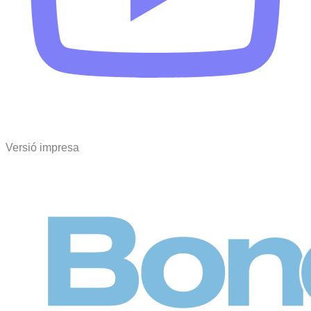
Versió impresa