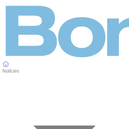
Panell de gestió de galetes
Notícies