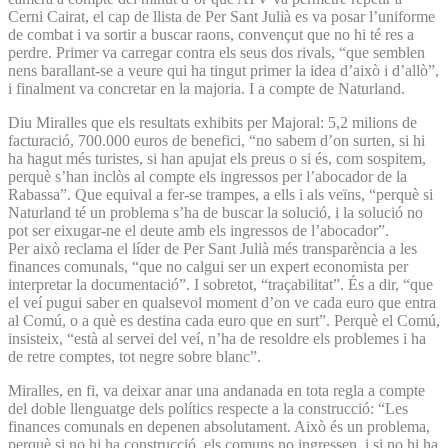
Cerni Cairat, el cap de llista de Per Sant Julià es va posar l’uniforme
de combat i va sortir a buscar raons, convençut que no hi té res a
perdre. Primer va carregar contra els seus dos rivals, “que semblen
nens barallant-se a veure qui ha tingut primer la idea d’això i d’allò”,
i finalment va concretar en la majoria. I a compte de Naturland.
Diu Miralles que els resultats exhibits per Majoral: 5,2 milions de
facturació, 700.000 euros de benefici, “no sabem d’on surten, si hi
ha hagut més turistes, si han apujat els preus o si és, com sospitem,
perquè s’han inclòs al compte els ingressos per l’abocador de la
Rabassa”. Que equival a fer-se trampes, a ells i als veïns, “perquè si
Naturland té un problema s’ha de buscar la solució, i la solució no
pot ser eixugar-ne el deute amb els ingressos de l’abocador”.
Per això reclama el líder de Per Sant Julià més transparència a les
finances comunals, “que no calgui ser un expert economista per
interpretar la documentació”. I sobretot, “traçabilitat”. És a dir, “que
el veí pugui saber en qualsevol moment d’on ve cada euro que entra
al Comú, o a què es destina cada euro que en surt”. Perquè el Comú,
insisteix, “està al servei del veí, n’ha de resoldre els problemes i ha
de retre comptes, tot negre sobre blanc”.
Miralles, en fi, va deixar anar una andanada en tota regla a compte
del doble llenguatge dels polítics respecte a la construcció: “Les
finances comunals en depenen absolutament. Això és un problema,
perquè si no hi ha construcció, els comuns no ingressen, i si no hi ha