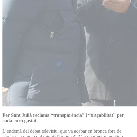
Per Sant Julià reclama “transparència” i “traçabilitat” per
cada euro gastat.
L’endemà del debat televisiu, que va acabar en bronca fora de
càmera a compte del minut d’or que ATV va permetre repetir a