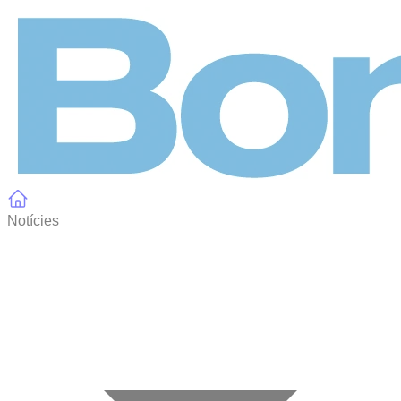
Panell de gestió de galetes
Notícies