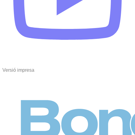
Versió impresa