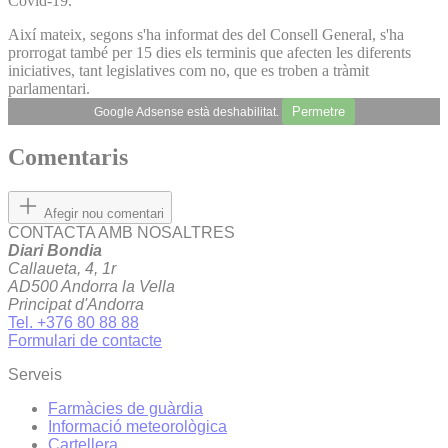
Covid-19.
Així mateix, segons s'ha informat des del Consell General, s'ha
prorrogat també per 15 dies els terminis que afecten les diferents
iniciatives, tant legislatives com no, que es troben a tràmit
parlamentari.
Permetre
Google Adsense està deshabilitat.
Comentaris
Afegir nou comentari
CONTACTA AMB NOSALTRES
Diari Bondia
Callaueta, 4, 1r
AD500 Andorra la Vella
Principat d'Andorra
Tel. +376 80 88 88
Formulari de contacte
Serveis
Farmàcies de guàrdia
Informació meteorològica
Cartellera