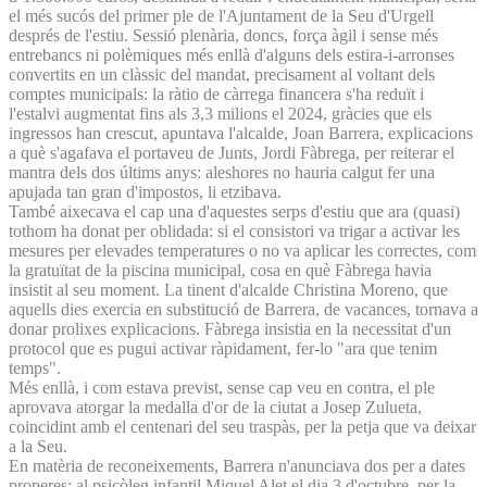
el més sucós del primer ple de l'Ajuntament de la Seu d'Urgell
després de l'estiu. Sessió plenària, doncs, força àgil i sense més
entrebancs ni polèmiques més enllà d'alguns dels estira-i-arronses
convertits en un clàssic del mandat, precisament al voltant dels
comptes municipals: la ràtio de càrrega financera s'ha reduït i
l'estalvi augmentat fins als 3,3 milions el 2024, gràcies que els
ingressos han crescut, apuntava l'alcalde, Joan Barrera, explicacions
a què s'agafava el portaveu de Junts, Jordi Fàbrega, per reiterar el
mantra dels dos últims anys: aleshores no hauria calgut fer una
apujada tan gran d'impostos, li etzibava.
També aixecava el cap una d'aquestes serps d'estiu que ara (quasi)
tothom ha donat per oblidada: si el consistori va trigar a activar les
mesures per elevades temperatures o no va aplicar les correctes, com
la gratuïtat de la piscina municipal, cosa en què Fàbrega havia
insistit al seu moment. La tinent d'alcalde Christina Moreno, que
aquells dies exercia en substitució de Barrera, de vacances, tornava a
donar prolixes explicacions. Fàbrega insistia en la necessitat d'un
protocol que es pugui activar ràpidament, fer-lo "ara que tenim
temps".
Més enllà, i com estava previst, sense cap veu en contra, el ple
aprovava atorgar la medalla d'or de la ciutat a Josep Zulueta,
coincidint amb el centenari del seu traspàs, per la petja que va deixar
a la Seu.
En matèria de reconeixements, Barrera n'anunciava dos per a dates
properes: al psicòleg infantil Miquel Alet el dia 3 d'octubre, per la