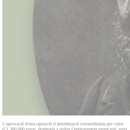
L'aprovació d'una operació d’amortització extraordinària per valor
d’1.300.000 euros, destinada a reduir l’endeutament municipal, seria