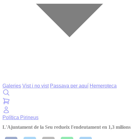
Galeries
Vist i no vist
Passava per aquí
Hemeroteca
Política
Pirineus
L'Ajuntament de la Seu redueix l'endeutament en 1,3 milions