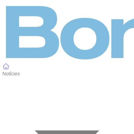
Panell de gestió de galetes
Notícies