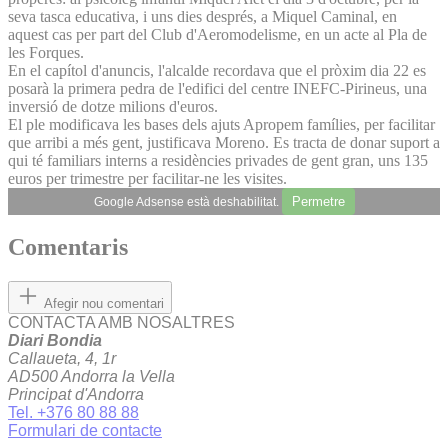
seva tasca educativa, i uns dies després, a Miquel Caminal, en
aquest cas per part del Club d'Aeromodelisme, en un acte al Pla de
les Forques.
En el capítol d'anuncis, l'alcalde recordava que el pròxim dia 22 es
posarà la primera pedra de l'edifici del centre INEFC-Pirineus, una
inversió de dotze milions d'euros.
El ple modificava les bases dels ajuts Apropem famílies, per facilitar
que arribi a més gent, justificava Moreno. Es tracta de donar suport a
qui té familiars interns a residències privades de gent gran, uns 135
euros per trimestre per facilitar-ne les visites.
Permetre
Google Adsense està deshabilitat.
Comentaris
Afegir nou comentari
CONTACTA AMB NOSALTRES
Diari Bondia
Callaueta, 4, 1r
AD500 Andorra la Vella
Principat d'Andorra
Tel. +376 80 88 88
Formulari de contacte