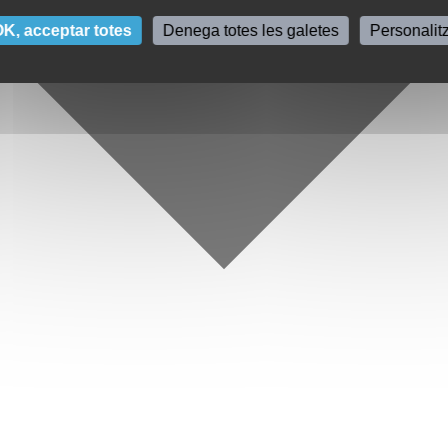
K, acceptar totes
Denega totes les galetes
Personalit