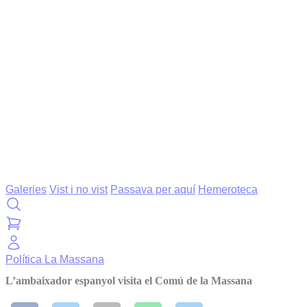
Galeries
Vist i no vist
Passava per aquí
Hemeroteca
Política
La Massana
L’ambaixador espanyol visita el Comú de la Massana