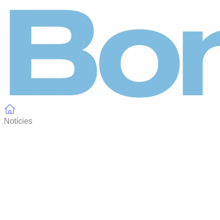
Panell de gestió de galetes
Notícies