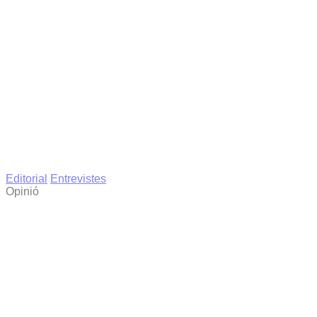
Editorial
Entrevistes
Opinió