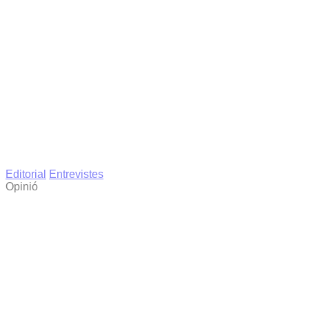
Editorial
Entrevistes
Opinió