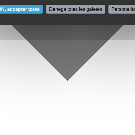
K, acceptar totes
Denega totes les galetes
Personalit