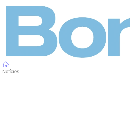
Panell de gestió de galetes
Notícies