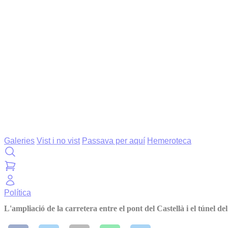
Galeries
Vist i no vist
Passava per aquí
Hemeroteca
Política
L'ampliació de la carretera entre el pont del Castellà i el túnel de