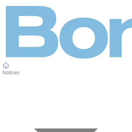
Panell de gestió de galetes
Notícies