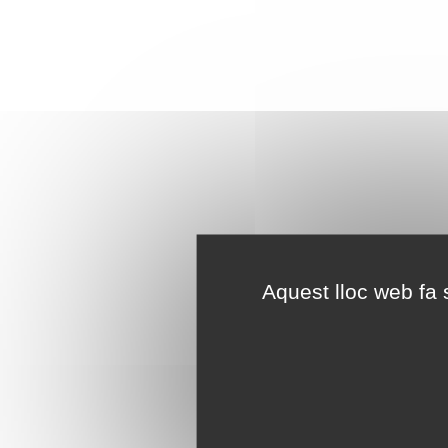
Aquest lloc web fa s