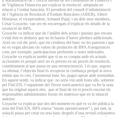
d’administració de l’AREB davant de les comissions de Finances i
de Vigilància Financera per explicar la resolució adoptada en
relació a l’entitat bancària. El president del consell d’administració
de l’Agència de Resolució d’Entitats Bancàries (AREB), Albert
Hinojosa; el vicepresident, Armand Pujal, i un dels seus membres,
César Goyache, van ser els encarregats d’explicar els detalls de la
resolució de BPA.
Goyache va indicar que de l’anàlisi dels actius i passius que encara
s’està fent es dedueix que no hi hauria d’haver pèrdues addicionals.
Això no vol dir, però, que els creditors del banc no les pateixin i que
no es vegin afectats els valors de productes de BPA Assegurances
com, per exemple, participacions preferents o notes indexades.
Goyache va explicar també que si no es compta amb els actuals
accionistes és perquè això no es preveu en un procés de resolució,
contràriament al que passa en una reestructuració. I és que, segons
va afirmar, l’objectiu final és recuperar la confiança perquè la nova
entitat que es creï, l’anomenat banc bo, pugui operar amb normalitat.
En aquest sentit, va indicar que no seria vist amb bons ulls, sobretot
pel FinCEN, l’organisme del Tresor nord-americà que va fer la nota
que ha originat aquest afer, que al final de tot el procés encetat els
responsables administratius fossin els mateixos que en la situació
anterior.
Goyache va explicar que des del moment en què es va fer pública la
nota del FinCEN, BPA estava “morta operativament” i, per tant, la
solució passa per crear un nou banc després d’una revisió exhaustiva