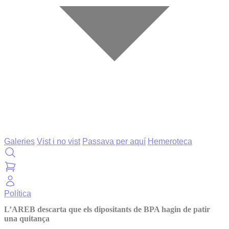
Galeries
Vist i no vist
Passava per aquí
Hemeroteca
Política
L’AREB descarta que els dipositants de BPA hagin de patir
una quitança