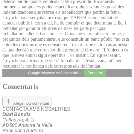
determinar de quants empleats caldrà prescindir. En aquests
moments, tampoc es poden especificar quines seran les possibles
indemnitzacions que rebran els treballadors que perdin la feina.
Goyache va assenyalar, això sí, que l’AREB és una entitat de
caràcter públic i, com a tal, ha de complir el que determina la llei i
treballar per garantir els drets de totes les parts per igual,
treballadors, clients i accionistes. Goyache va manifestar també, a
preguntes dels parlamentaris, que constituir un banc públic “no està
entre les opcions que es consideren” i va dir que en tot cas aquesta
és una decisió que correspondria prendre al Govern. “L’objectiu és
que la nova entitat sigui operativa”, va insistir. En aquest sentit,
Goyache va afirmar que s’està treballant i “s’està avançant” per
recuperar la confiança dels corresponsals de l’entitat.
Permetre
Google Adsense està deshabilitat.
Comentaris
Afegir nou comentari
CONTACTA AMB NOSALTRES
Diari Bondia
Callaueta, 4, 1r
AD500 Andorra la Vella
Principat d'Andorra