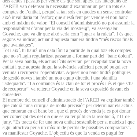
dels actius i passius per veure els que són aptes. Els integrants de
l’AREB van defensar la necessitat d’examinar un per un tots els
comptes de l’entitat, perquè si tan sols en quedés un sense controlar
això invalidaria tot l’esforç que s’està fent per vendre el nou banc
amb el màxim de valor. “El consell d’administració no pot assumir la
responsabilitat d’anar per la via del mostreig”, va assenyalar
Goyache, que va dir que això seria com “jugar a la ruleta”. I és que,
segons va indicar, actuar d’aquesta manera tindria “més riscos finals
que avantatges”.
Tot i així, hi haurà una data límit a partir de la qual tots els comptes
que no s’hagin regularitzat passaran a formar part del “banc dolent”.
Per la seva banda, els actius lícits serviran per recapitalitzar la nova
entitat i que aquesta tingui la solvència suficient perquè pugui ser
venuda i recuperar l’operativitat. Aquest nou banc tindrà polítiques
de gestió noves i també un nou equip directiu i una plantilla
“adequada”. “La confiança és la clau de tot el procés i és el que s’ha
de recuperar”, va reiterar Goyache en la seva exposició davant els
consellers.
El membre del consell d’administració de l’AREB va explicar també
que caldrà “una cirurgia de molta precisió” per determinar els actius
que entraran en el banc bo i que el procés de venda ja es pot donar
per començat des del dia que es va fer pública la resolució, l’11 de
juny. “Es tracta de fer una nova entitat sostenible per si mateixa i que
sigui atractiva per a un màxim de perfils de possibles compradors”,
va manifestar Goya­che. L’objectiu és que la venda es pugui fer