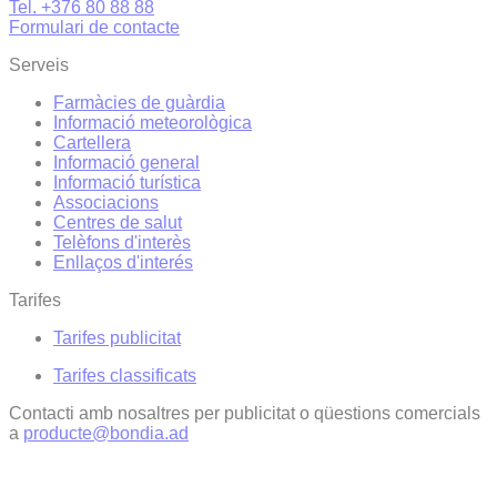
Tel. +376 80 88 88
Formulari de contacte
Serveis
Farmàcies de guàrdia
Informació meteorològica
Cartellera
Informació general
Informació turística
Associacions
Centres de salut
Telèfons d'interès
Enllaços d'interés
Tarifes
Tarifes publicitat
Tarifes classificats
Contacti amb nosaltres per publicitat o qüestions comercials
a
producte@bondia.ad