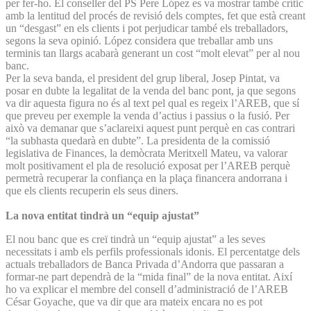
per fer-ho. El conseller del PS Pere López es va mostrar també crític
amb la lentitud del procés de revisió dels comptes, fet que està creant
un “desgast” en els clients i pot perjudicar també els treballadors,
segons la seva opinió. López considera que treballar amb uns
terminis tan llargs acabarà generant un cost “molt elevat” per al nou
banc.
Per la seva banda, el president del grup liberal, Josep Pintat, va
posar en dubte la legalitat de la venda del banc pont, ja que segons
va dir aquesta figura no és al text pel qual es regeix l’AREB, que sí
que preveu per exemple la venda d’actius i passius o la fusió. Per
això va demanar que s’aclareixi aquest punt perquè en cas contrari
“la subhasta quedarà en dubte”. La presidenta de la comissió
legislativa de Finances, la demòcrata Meritxell Mateu, va valorar
molt positivament el pla de resolució exposat per l’AREB perquè
permetrà recuperar la confiança en la plaça financera andorrana i
que els clients recuperin els seus diners.
La nova entitat tindrà un “equip ajustat”
El nou banc que es creï tindrà un “equip ajustat” a les seves
necessitats i amb els perfils professionals idonis. El percentatge dels
actuals treballadors de Banca Privada d’An­dorra que passaran a
formar-ne part dependrà de la “mida final” de la nova entitat. Així
ho va explicar el membre del consell d’administració de l’AREB
César Goyache, que va dir que ara mateix encara no es pot