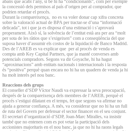
abans que acabi l’any, si bé hi ha “condicionants”, com per exemple
la concessió dels permisos al país d’origen per al comprador, que
podrien retardar el procés.
Durant la compareixença, no es va voler donar cap xifra concreta
sobre la valoració actual de BPA per tractar-se d’una “informació
delicada”, tot i que ja es disposa d’una estimació i s’aprovarà
properament. Això sí, la solvència de l’entitat està ara per ara “molt
per sota de les ràtios que s’exigeixen” com a conseqüència del que
suposa haver d’assumir els costos de la liquidació de Banco Madrid.
Des de l’AREB es va explicar que per al procés de venda es
compta amb Key Capital Partners, que ja manté converses amb
potencials compradors. Segons va dir Goyache, hi ha hagut
“aproximacions” amb entitats nacionals i internacionals i la resposta
és “positiva” perquè quan encara no hi ha un quadern de venda ja hi
ha molt interès pel nou banc.
Reaccions dels grups
El conseller d’SDP Víctor Naudi va expressar la seva preocupació,
després de la compareixença dels membres de l’AREB, perquè el
procés s’estigui dilatant en el temps, fet que segons va afirmar no
ajuda a generar confiança. A més, va considerar que no hi ha un full
de ruta del Govern per defensar el sector financer en el seu conjunt.
El secretari d’organització d’SDP, Joan-Marc Miralles, va insistir
també que no entenen com es pot vetar la participació dels
accionistes majoritaris en el nou banc, ja que no hi ha raons legals