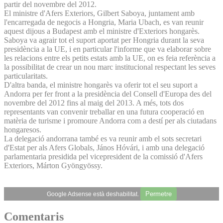
partir del novembre del 2012.
El ministre d'Afers Exteriors, Gilbert Saboya, juntament amb
l'encarregada de negocis a Hongria, Maria Ubach, es van reunir
aquest dijous a Budapest amb el ministre d'Exteriors hongarès.
Saboya va agrair tot el suport aportat per Hongria durant la seva
presidència a la UE, i en particular l'informe que va elaborar sobre
les relacions entre els petits estats amb la UE, on es feia referència a
la possibilitat de crear un nou marc institucional respectant les seves
particularitats.
D'altra banda, el ministre hongarès va oferir tot el seu suport a
Andorra per fer front a la presidència del Consell d'Europa des del
novembre del 2012 fins al maig del 2013. A més, tots dos
representants van convenir treballar en una futura cooperació en
matèria de turisme i promoure Andorra com a destí per als ciutadans
hongaresos.
La delegació andorrana també es va reunir amb el sots secretari
d'Estat per als Afers Globals, János Hóvári, i amb una delegació
parlamentaria presidida pel vicepresident de la comissió d'Afers
Exteriors, Márton Gyöngyössy.
Permetre
Google Adsense està deshabilitat.
Comentaris