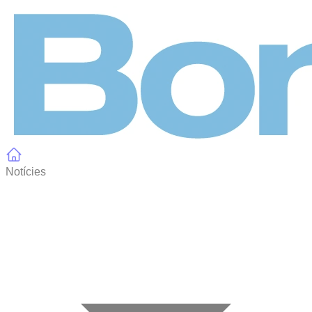
Panell de gestió de galetes
Notícies