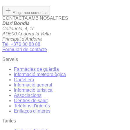
Afegir nou comentari
CONTACTA AMB NOSALTRES
Diari Bondia
Callaueta, 4, 1r
AD500 Andorra la Vella
Principat d'Andorra
Tel. +376 80 88 88
Formulari de contacte
Serveis
Farmàcies de guàrdia
Informació meteorològica
Cartellera
Informació general
Informació turística
Associacions
Centres de salut
Telèfons d'interès
Enllaços d'interés
Tarifes