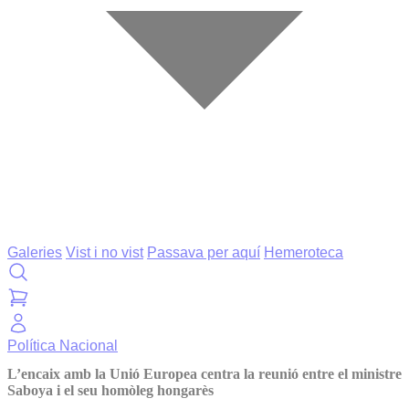
Galeries
Vist i no vist
Passava per aquí
Hemeroteca
Política
Nacional
L’encaix amb la Unió Europea centra la reunió entre el ministre
Saboya i el seu homòleg hongarès