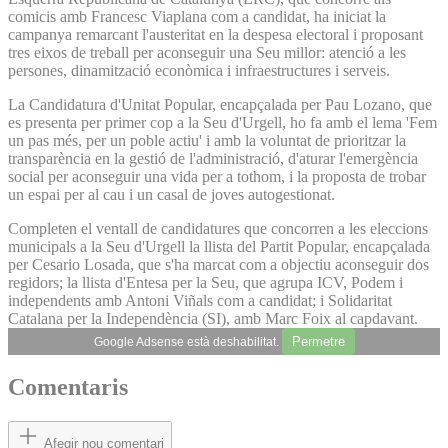
comicis amb Francesc Viaplana com a candidat, ha iniciat la
campanya remarcant l'austeritat en la despesa electoral i proposant
tres eixos de treball per aconseguir una Seu millor: atenció a les
persones, dinamització econòmica i infraestructures i serveis.
La Candidatura d'Unitat Popular, encapçalada per Pau Lozano, que
es presenta per primer cop a la Seu d'Urgell, ho fa amb el lema 'Fem
un pas més, per un poble actiu' i amb la voluntat de prioritzar la
transparència en la gestió de l'administració, d'aturar l'emergència
social per aconseguir una vida per a tothom, i la proposta de trobar
un espai per al cau i un casal de joves autogestionat.
Completen el ventall de candidatures que concorren a les eleccions
municipals a la Seu d'Urgell la llista del Partit Popular, encapçalada
per Cesario Losada, que s'ha marcat com a objectiu aconseguir dos
regidors; la llista d'Entesa per la Seu, que agrupa ICV, Podem i
independents amb Antoni Viñals com a candidat; i Solidaritat
Catalana per la Independència (SI), amb Marc Foix al capdavant.
Permetre
Google Adsense està deshabilitat.
Comentaris
Afegir nou comentari