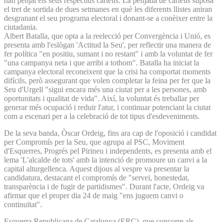
han penjat els seus respectius cartells. La penjada de cartells suposa
el tret de sortida de dues setmanes en què les diferents llistes aniran
desgranant el seu programa electoral i donant-se a conèixer entre la
ciutadania.
Albert Batalla, que opta a la reelecció per Convergència i Unió, es
presenta amb l'eslògan 'Actitud la Seu', per reflectir una manera de
fer política "en positiu, sumant i no restant" i amb la voluntat de fer
"una campanya neta i que arribi a tothom". Batalla ha iniciat la
campanya electoral reconeixent que la crisi ha comportat moments
difícils, però assegurant que volen completar la feina per fer que la
Seu d'Urgell "sigui encara més una ciutat per a les persones, amb
oportunitats i qualitat de vida". Així, la voluntat és treballar per
generar més ocupació i reduir l'atur, i continuar potenciant la ciutat
com a escenari per a la celebració de tot tipus d'esdeveniments.
De la seva banda, Òscar Ordeig, fins ara cap de l'oposició i candidat
per Compromís per la Seu, que agrupa al PSC, Moviment
d'Esquerres, Progrés pel Pirineu i independents, es presenta amb el
lema 'L'alcalde de tots' amb la intenció de promoure un canvi a la
capital alturgellenca. Aquest dijous al vespre va presentar la
candidatura, destacant el compromís de "servei, honestedat,
transparència i de fugir de partidismes". Durant l'acte, Ordeig va
afirmar que el proper dia 24 de maig "ens juguem canvi o
continuïtat".
Esquerra Republicana de Catalunya (ERC), que concorre als