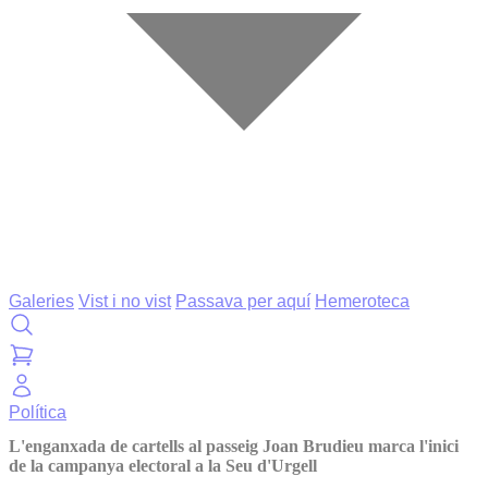
Galeries
Vist i no vist
Passava per aquí
Hemeroteca
Política
L'enganxada de cartells al passeig Joan Brudieu marca l'inici
de la campanya electoral a la Seu d'Urgell