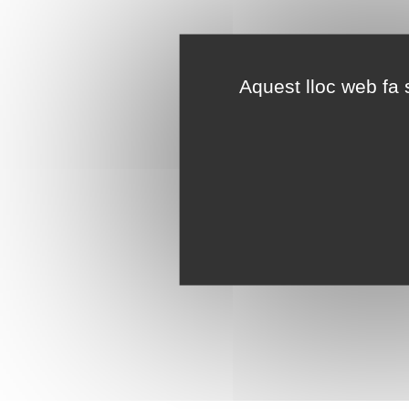
Aquest lloc web fa s