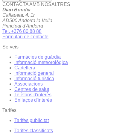
CONTACTA AMB NOSALTRES
Diari Bondia
Callaueta, 4, 1r
AD500 Andorra la Vella
Principat d'Andorra
Tel. +376 80 88 88
Formulari de contacte
Serveis
Farmàcies de guàrdia
Informació meteorològica
Cartellera
Informació general
Informació turística
Associacions
Centres de salut
Telèfons d'interès
Enllaços d'interés
Tarifes
Tarifes publicitat
Tarifes classificats