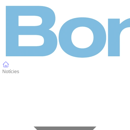
Panell de gestió de galetes
Notícies