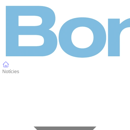
Panell de gestió de galetes
Notícies