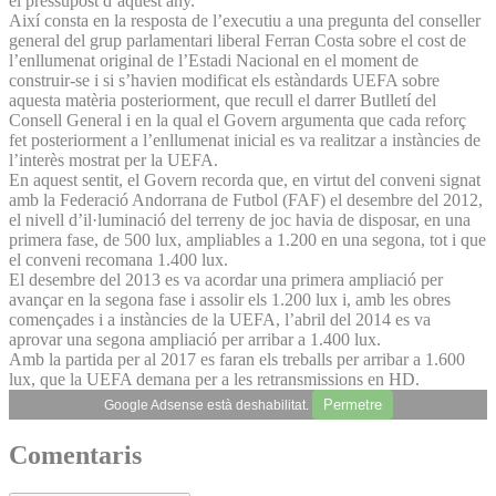
el pressupost d’aquest any.
Així consta en la resposta de l’executiu a una pregunta del conseller
general del grup parlamentari liberal Ferran Costa sobre el cost de
l’enllumenat original de l’Estadi Nacional en el moment de
construir-se i si s’havien modificat els estàndards UEFA sobre
aquesta matèria posteriorment, que recull el darrer Butlletí del
Consell General i en la qual el Govern argumenta que cada reforç
fet posteriorment a l’enllumenat inicial es va realitzar a instàncies de
l’interès mostrat per la UEFA.
En aquest sentit, el Govern recorda que, en virtut del conveni signat
amb la Federació Andorrana de Futbol (FAF) el desembre del 2012,
el nivell d’il·luminació del terreny de joc havia de disposar, en una
primera fase, de 500 lux, ampliables a 1.200 en una segona, tot i que
el conveni recomana 1.400 lux.
El desembre del 2013 es va acordar una primera ampliació per
avançar en la segona fase i assolir els 1.200 lux i, amb les obres
començades i a instàncies de la UEFA, l’abril del 2014 es va
aprovar una segona ampliació per arribar a 1.400 lux.
Amb la partida per al 2017 es faran els treballs per arribar a 1.600
lux, que la UEFA demana per a les retransmissions en HD.
Permetre
Google Adsense està deshabilitat.
Comentaris