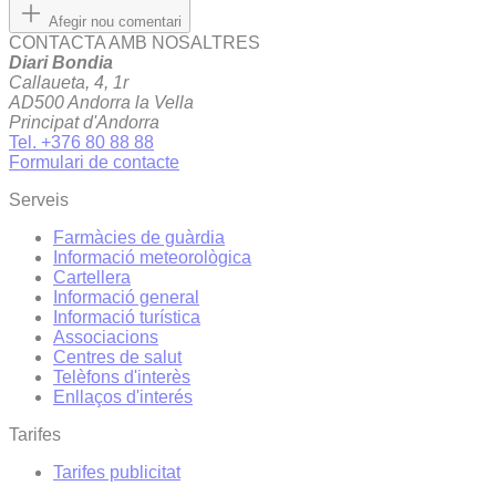
Afegir nou comentari
CONTACTA AMB NOSALTRES
Diari Bondia
Callaueta, 4, 1r
AD500 Andorra la Vella
Principat d'Andorra
Tel. +376 80 88 88
Formulari de contacte
Serveis
Farmàcies de guàrdia
Informació meteorològica
Cartellera
Informació general
Informació turística
Associacions
Centres de salut
Telèfons d'interès
Enllaços d'interés
Tarifes
Tarifes publicitat